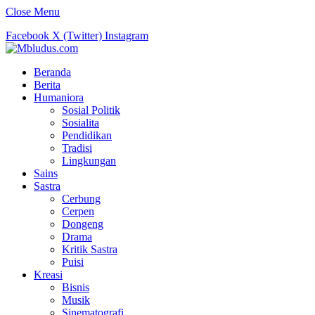
Close Menu
Facebook
X (Twitter)
Instagram
Beranda
Berita
Humaniora
Sosial Politik
Sosialita
Pendidikan
Tradisi
Lingkungan
Sains
Sastra
Cerbung
Cerpen
Dongeng
Drama
Kritik Sastra
Puisi
Kreasi
Bisnis
Musik
Sinematografi