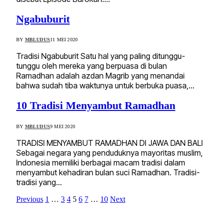
Ngabuburit
BY
MBLUDUS
11 MEI 2020
Tradisi Ngabuburit Satu hal yang paling ditunggu-
tunggu oleh mereka yang berpuasa di bulan
Ramadhan adalah azdan Magrib yang menandai
bahwa sudah tiba waktunya untuk berbuka puasa,…
10 Tradisi Menyambut Ramadhan
BY
MBLUDUS
9 MEI 2020
TRADISI MENYAMBUT RAMADHAN DI JAWA DAN BALI
Sebagai negara yang penduduknya mayoritas muslim,
Indonesia memiliki berbagai macam tradisi dalam
menyambut kehadiran bulan suci Ramadhan. Tradisi-
tradisi yang…
Previous
1
…
3
4
5
6
7
…
10
Next