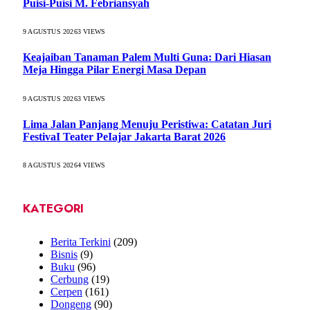
Puisi-Puisi M. Febriansyah
9 AGUSTUS 2026
3
VIEWS
Keajaiban Tanaman Palem Multi Guna: Dari Hiasan
Meja Hingga Pilar Energi Masa Depan
9 AGUSTUS 2026
3
VIEWS
Lima Jalan Panjang Menuju Peristiwa: Catatan Juri
FestivaI Teater PeIajar Jakarta Barat 2026
8 AGUSTUS 2026
4
VIEWS
KATEGORI
Berita Terkini
(209)
Bisnis
(9)
Buku
(96)
Cerbung
(19)
Cerpen
(161)
Dongeng
(90)