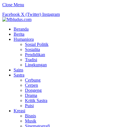
Close Menu
Facebook
X (Twitter)
Instagram
Beranda
Berita
Humaniora
Sosial Politik
Sosialita
Pendidikan
Tradisi
Lingkungan
Sains
Sastra
Cerbung
Cerpen
Dongeng
Drama
Kritik Sastra
Puisi
Kreasi
Bisnis
Musik
Sinematografi