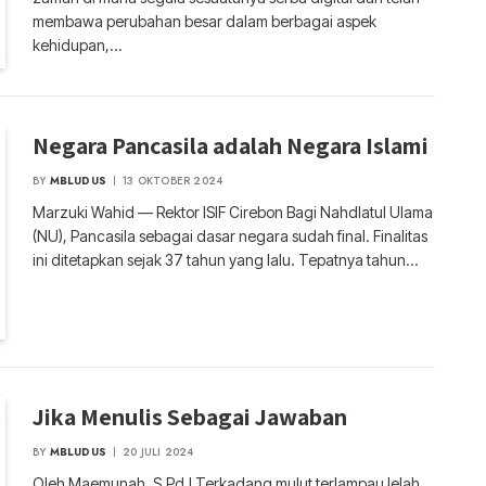
membawa perubahan besar dalam berbagai aspek
kehidupan,…
Negara Pancasila adalah Negara Islami
BY
MBLUDUS
13 OKTOBER 2024
Marzuki Wahid — Rektor ISIF Cirebon Bagi Nahdlatul Ulama
(NU), Pancasila sebagai dasar negara sudah final. Finalitas
ini ditetapkan sejak 37 tahun yang lalu. Tepatnya tahun…
Jika Menulis Sebagai Jawaban
BY
MBLUDUS
20 JULI 2024
Oleh Maemunah, S.Pd.I Terkadang mulut terlampau lelah