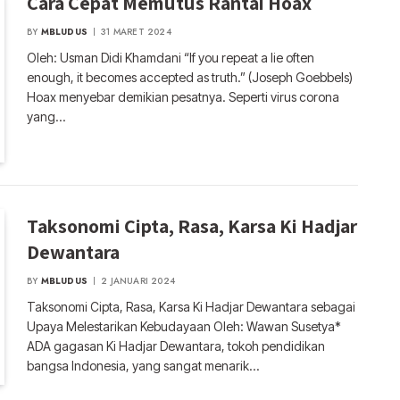
Cara Cepat Memutus Rantai Hoax
BY
MBLUDUS
31 MARET 2024
Oleh: Usman Didi Khamdani “If you repeat a lie often
enough, it becomes accepted as truth.” (Joseph Goebbels)
Hoax menyebar demikian pesatnya. Seperti virus corona
yang…
Taksonomi Cipta, Rasa, Karsa Ki Hadjar
Dewantara
BY
MBLUDUS
2 JANUARI 2024
Taksonomi Cipta, Rasa, Karsa Ki Hadjar Dewantara sebagai
Upaya Melestarikan Kebudayaan Oleh: Wawan Susetya*
ADA gagasan Ki Hadjar Dewantara, tokoh pendidikan
bangsa Indonesia, yang sangat menarik…