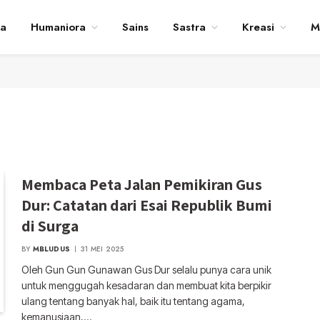
ta
Humaniora
Sains
Sastra
Kreasi
M
Membaca Peta Jalan Pemikiran Gus
Dur: Catatan dari Esai Republik Bumi
di Surga
BY
MBLUDUS
31 MEI 2025
Oleh Gun Gun Gunawan Gus Dur selalu punya cara unik
untuk menggugah kesadaran dan membuat kita berpikir
ulang tentang banyak hal, baik itu tentang agama,
kemanusiaan,…