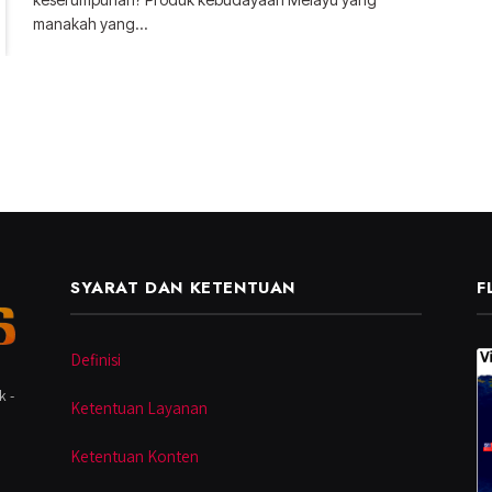
manakah yang…
SYARAT DAN KETENTUAN
F
Definisi
k -
Ketentuan Layanan
Ketentuan Konten