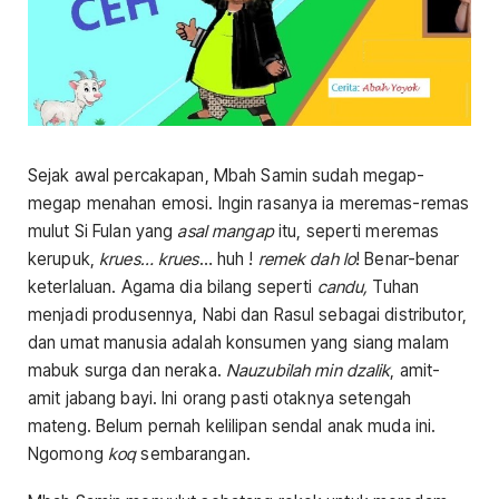
Sejak awal percakapan, Mbah Samin sudah megap-
megap menahan emosi. Ingin rasanya ia meremas-remas
mulut Si Fulan yang
asal mangap
itu, seperti meremas
kerupuk,
krues… krues
… huh !
remek dah lo
! Benar-benar
keterlaluan. Agama dia bilang seperti
candu,
Tuhan
menjadi produsennya, Nabi dan Rasul sebagai distributor,
dan umat manusia adalah konsumen yang siang malam
mabuk surga dan neraka.
Nauzubilah min dzalik
, amit-
amit jabang bayi. Ini orang pasti otaknya setengah
mateng. Belum pernah kelilipan sendal anak muda ini.
Ngomong
koq
sembarangan.