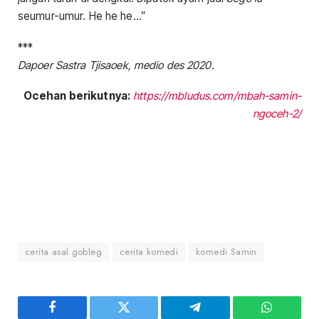
seumur-umur. He he he…”
***
Dapoer Sastra Tjisaoek, medio des 2020.
Ocehan berikutnya:
https://mbludus.com/mbah-samin-
ngoceh-2/
cerita asal gobleg
cerita komedi
komedi Samin
Facebook
Twitter
Telegram
WhatsAp