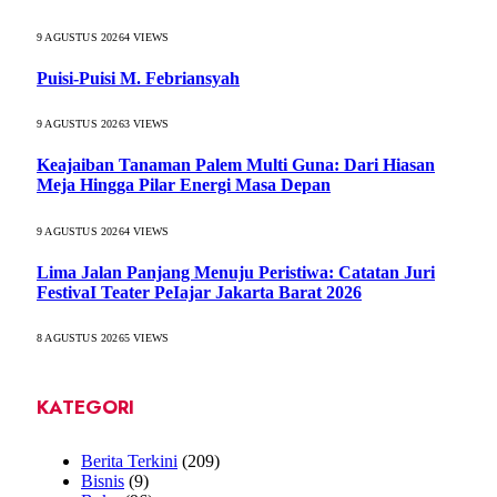
9 AGUSTUS 2026
4
VIEWS
Puisi-Puisi M. Febriansyah
9 AGUSTUS 2026
3
VIEWS
Keajaiban Tanaman Palem Multi Guna: Dari Hiasan
Meja Hingga Pilar Energi Masa Depan
9 AGUSTUS 2026
4
VIEWS
Lima Jalan Panjang Menuju Peristiwa: Catatan Juri
FestivaI Teater PeIajar Jakarta Barat 2026
8 AGUSTUS 2026
5
VIEWS
KATEGORI
Berita Terkini
(209)
Bisnis
(9)