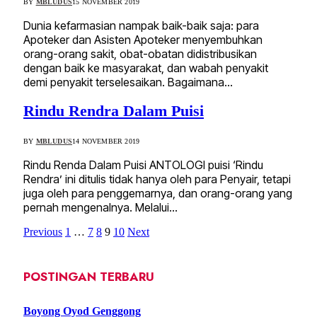
BY
MBLUDUS
15 NOVEMBER 2019
Dunia kefarmasian nampak baik-baik saja: para
Apoteker dan Asisten Apoteker menyembuhkan
orang-orang sakit, obat-obatan didistribusikan
dengan baik ke masyarakat, dan wabah penyakit
demi penyakit terselesaikan. Bagaimana…
Rindu Rendra Dalam Puisi
BY
MBLUDUS
14 NOVEMBER 2019
Rindu Renda Dalam Puisi ANTOLOGI puisi ‘Rindu
Rendra’ ini ditulis tidak hanya oleh para Penyair, tetapi
juga oleh para penggemarnya, dan orang-orang yang
pernah mengenalnya. Melalui…
Previous
1
…
7
8
9
10
Next
POSTINGAN TERBARU
Boyong Oyod Genggong