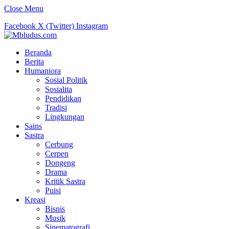
Close Menu
Facebook
X (Twitter)
Instagram
Beranda
Berita
Humaniora
Sosial Politik
Sosialita
Pendidikan
Tradisi
Lingkungan
Sains
Sastra
Cerbung
Cerpen
Dongeng
Drama
Kritik Sastra
Puisi
Kreasi
Bisnis
Musik
Sinematografi