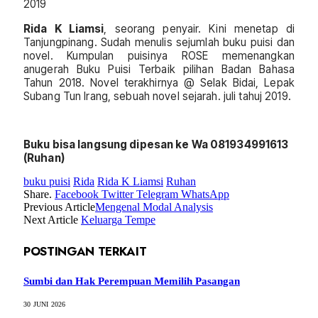
2019
Rida K Liamsi
, seorang penyair. Kini menetap di
Tanjungpinang. Sudah menulis sejumlah buku puisi dan
novel. Kumpulan puisinya ROSE memenangkan
anugerah Buku Puisi Terbaik pilihan Badan Bahasa
Tahun 2018. Novel terakhirnya @ Selak Bidai, Lepak
Subang Tun Irang, sebuah novel sejarah. juli tahuj 2019.
Buku bisa langsung dipesan ke Wa 081934991613
(Ruhan)
buku puisi
Rida
Rida K Liamsi
Ruhan
Share.
Facebook
Twitter
Telegram
WhatsApp
Previous Article
Mengenal Modal Analysis
Next Article
Keluarga Tempe
POSTINGAN TERKAIT
Sumbi dan Hak Perempuan Memilih Pasangan
30 JUNI 2026