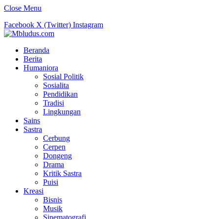
Close Menu
Facebook
X (Twitter)
Instagram
Beranda
Berita
Humaniora
Sosial Politik
Sosialita
Pendidikan
Tradisi
Lingkungan
Sains
Sastra
Cerbung
Cerpen
Dongeng
Drama
Kritik Sastra
Puisi
Kreasi
Bisnis
Musik
Sinematografi