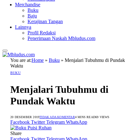
Merchandise
Buku
Baju
Kerajinan Tangan
Lainnya
Profil Redaksi
Penerimaan Naskah Mbludus.com
You are at:
Home
»
Buku
»
Menjalari Tubuhmu di Pundak
Waktu
BUKU
Menjalari Tubuhmu di
Pundak Waktu
20 DESEMBER 2019
TIDAK ADA KOMENTAR
4 MINS READ
69
VIEWS
Facebook
Twitter
Telegram
WhatsApp
Share
Facebook
Twitter
Telegram
WhatsApp