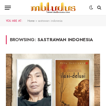
YOU ARE AT:
Home
»
sastrawan indonesia
BROWSING:
SASTRAWAN INDONESIA