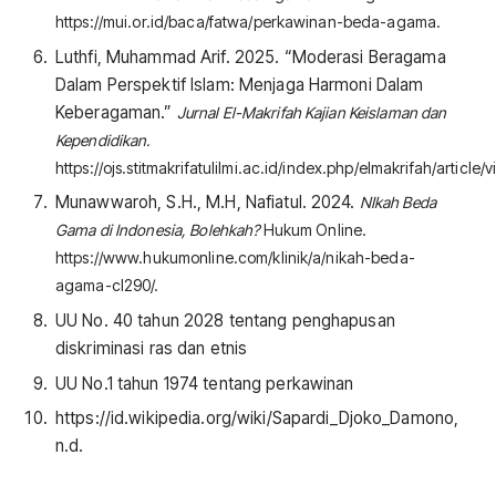
https://mui.or.id/baca/fatwa/perkawinan-beda-agama.
Luthfi, Muhammad Arif. 2025. “Moderasi Beragama
Dalam Perspektif Islam: Menjaga Harmoni Dalam
Keberagaman.”
Jurnal El-Makrifah Kajian Keislaman dan
Kependidikan.
https://ojs.stitmakrifatulilmi.ac.id/index.php/elmakrifah/article/
Munawwaroh, S.H., M.H, Nafiatul. 2024.
NIkah Beda
Gama di Indonesia, Bolehkah?
Hukum Online.
https://www.hukumonline.com/klinik/a/nikah-beda-
agama-cl290/.
UU No. 40 tahun 2028 tentang penghapusan
diskriminasi ras dan etnis
UU No.1 tahun 1974 tentang perkawinan
https://id.wikipedia.org/wiki/Sapardi_Djoko_Damono,
n.d.