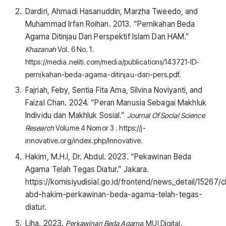
Dardiri, Ahmadi Hasanuddin, Marzha Tweedo, and
Muhammad Irfan Roihan. 2013. “Pernikahan Beda
Agama Ditinjau Dari Perspektif Islam Dan HAM.”
Khazanah
Vol. 6 No. 1.
https://media.neliti.com/media/publications/143721-ID-
pernikahan-beda-agama-ditinjau-dari-pers.pdf.
Fajriah, Feby, Sentia Fita Ama, Silvina Noviyanti, and
Faizal Chan. 2024. “Peran Manusia Sebagai Makhluk
Individu dan Makhluk Sosial.”
Journal Of Social Science
Research
Volume 4 Nomor 3 . https://j-
innovative.org/index.php/Innovative.
Hakim, M.H.I, Dr. Abdul. 2023. “Pekawinan Beda
Agama Telah Tegas Diatur.” Jakara.
https://komisiyudisial.go.id/frontend/news_detail/15267/
abd-hakim-perkawinan-beda-agama-telah-tegas-
diatur.
Liha. 2023.
Perkawinan Beda Agama.
MUI Digital.