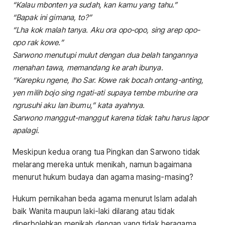
“Kalau mbonten ya sudah, kan kamu yang tahu.”
“Bapak ini gimana, to?”
“Lha kok malah tanya. Aku ora opo-opo, sing arep opo-
opo rak kowe.”
Sarwono menutupi mulut dengan dua belah tangannya
menahan tawa, memandang ke arah ibunya.
“Karepku ngene, lho Sar. Kowe rak bocah ontang-anting,
yen milih bojo sing ngati-ati supaya tembe mburine ora
ngrusuhi aku lan ibumu,” kata ayahnya.
Sarwono manggut-manggut karena tidak tahu harus lapor
apalagi.
Meskipun kedua orang tua Pingkan dan Sarwono tidak
melarang mereka untuk menikah, namun bagaimana
menurut hukum budaya dan agama masing-masing?
Hukum pernikahan beda agama menurut Islam adalah
baik Wanita maupun laki-laki dilarang atau tidak
diperbolehkan menikah dengan yang tidak beragama