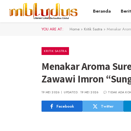
Beranda
Beri
YOU ARE AT:
Home
»
Kritik Sastra
»
Menakar Aroma
KRITIK SASTRA
Menakar Aroma Surea
Zawawi Imron “Sunga
19 MEI 2026
UPDATED:
19 MEI 2026
TIDAK ADA KO
Facebook
Twitter