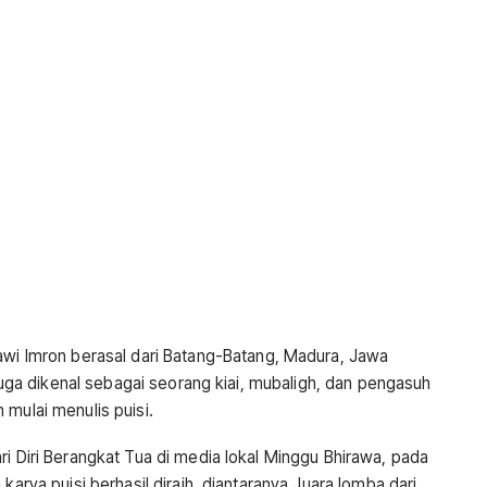
wawi Imron berasal dari Batang-Batang, Madura, Jawa
i juga dikenal sebagai seorang kiai, mubaligh, dan pengasuh
 mulai menulis puisi.
ri Diri Berangkat Tua di media lokal Minggu Bhirawa, pada
karya puisi berhasil diraih, diantaranya Juara lomba dari