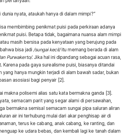
ari pertanyaan:
i dunia nyata, ataukah hanya di dalam mimpi?”
bisa membimbing penikmat puisi pada perkiraan adanya
enikmat puisi. Betapa tidak, bagaimana nuansa alam mimpi
 atau masih bersisa pada kenyataan yang berujung pada
 bahwa bisa jadi
/sungai kecil/
itu memang berada di alam
dan Purwakerto/.
Jika hal ini dipandang sebagai acuan rasa,
Karena pada gaya surealisme puisi, biasanya ditandai
 yang hanya mungkin terjadi di alam bawah sadar, bukan
asan asosiasi bagi penyair [2].
 makna polisemi alias satu kata bermakna ganda [3].
nyata, semacam parit yang segar alami di persawahan,
juga bermakna semisal semacam sungai pipa saluran aliran
uran air ini terhubung mulai dari akar penghisap air di
anaman, terus ke cabang, anak cabang, ke ranting, dan
 menguap ke udara bebas, dan kembali lagi ke tanah dalam