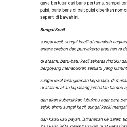
gaya bertutur dari baris pertama, sampai 
puisi, baris baris di bait puisi diberikan nom
seperti di bawah ini.
Sungai Kecil
sungai kecil, sungai kecil! di manakah engkau 
antara cirebon dan purwakerto atau hanya d
di atasmu batu-batu kecil sekeras rinduku da
bergoyang menaburkan sesuatu yang kuminta 
sungai kecil terangkanlah kepadaku, di mana
di atasmu akan kupasang jembatan bambu ag
dan akan kubersihkan lubukmu agar para pe
sejuk airmu sungai kecil, sungai kecil! mengal
dan kalau kau payah, istirahatlah ke dalam tid
Kau yang jelita kutembangkan buat kekasihku