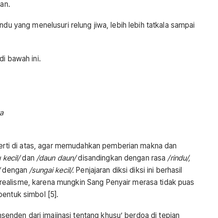
man.
ndu yang menelusuri relung jiwa, lebih lebih tatkala sampai
di bawah ini.
a
perti di atas, agar memudahkan pemberian makna dan
 kecil/
dan
/daun daun/
disandingkan dengan rasa
/rindu/,
/
dengan
/sungai kecil/.
Penjajaran diksi diksi ini berhasil
ealisme, karena mungkin Sang Penyair merasa tidak puas
entuk simbol [5].
nden dari imajinasi tentang khusu’ berdoa di tepian