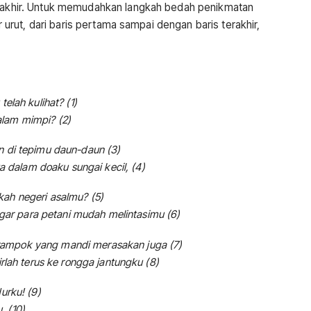
terakhir. Untuk memudahkan langkah bedah penikmatan
or urut, dari baris pertama sampai dengan baris terakhir,
telah kulihat? (1)
alam mimpi? (2)
n di tepimu daun-daun (3)
dalam doaku sungai kecil, (4)
kah negeri asalmu? (5)
ar para petani mudah melintasimu (6)
rampok yang mandi merasakan juga (7)
irlah terus ke rongga jantungku (8)
urku! (9)
. (10)