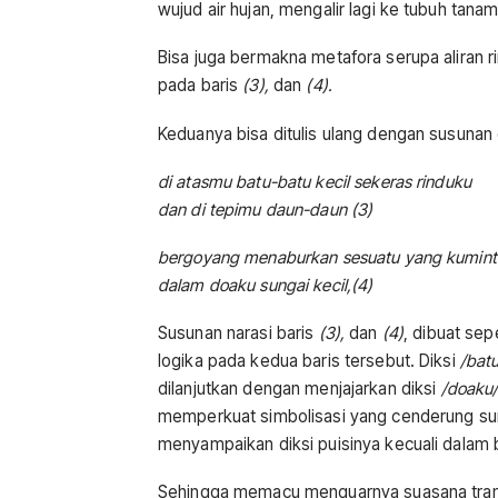
wujud air hujan, mengalir lagi ke tubuh tana
Bisa juga bermakna metafora serupa aliran ri
pada baris
(3),
dan
(4).
Keduanya bisa ditulis ulang dengan susunan 
di atasmu batu-batu kecil sekeras rinduku
dan di tepimu daun-daun (3)
bergoyang menaburkan sesuatu yang kumint
dalam doaku sungai kecil,(4)
Susunan narasi baris
(3),
dan
(4)
, dibuat se
logika pada kedua baris tersebut. Diksi
/batu
dilanjutkan dengan menjajarkan diksi
/doaku
memperkuat simbolisasi yang cenderung sur
menyampaikan diksi puisinya kecuali dalam b
Sehingga memacu menguarnya suasana transe