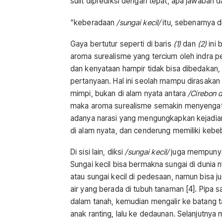
sulit diprediksi dengan tepat, apa jawaban d
“keberadaan
/sungai kecil/
itu, sebenarnya d
Gaya bertutur seperti di baris
(1)
dan
(2)
ini 
aroma surealisme yang tercium oleh indra p
dan kenyataan hampir tidak bisa dibedakan,
pertanyaan. Hal ini seolah mampu dirasakan
mimpi, bukan di alam nyata antara
/
Cirebon 
maka aroma surealisme semakin menyengat. 
adanya narasi yang mengungkapkan kejadian
di alam nyata, dan cenderung memiliki kebeb
Di sisi lain, diksi
/sungai kecil/
juga mempunyai
Sungai kecil bisa bermakna sungai di dunia 
atau sungai kecil di pedesaan, namun bisa 
air yang berada di tubuh tanaman [4]. Pipa sal
dalam tanah, kemudian mengalir ke batang t
anak ranting, lalu ke dedaunan. Selanjutnya