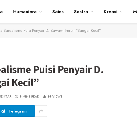
ta
Humaniora
Sains
Sastra
Kreasi
M
 Surealisme Puisi Penyair D. Zawawi Imron “Sungai Kecil”
lisme Puisi Penyair D.
i Kecil”
MENTAR
9 MINS READ
99
VIEWS
Telegram