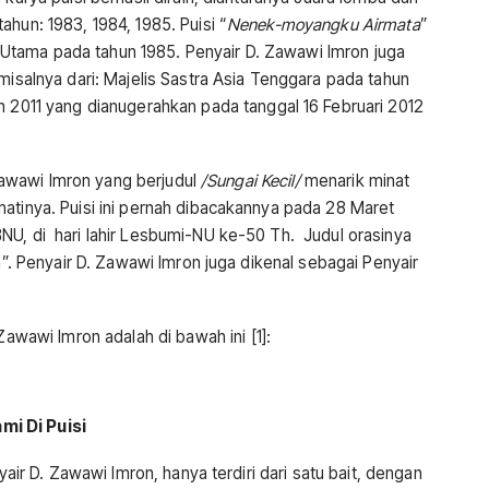
hun: 1983, 1984, 1985. Puisi “
Nenek-moyangku Airmata
”
tama pada tahun 1985. Penyair D. Zawawi Imron juga
misalnya dari: Majelis Sastra Asia Tenggara pada tahun
 2011 yang dianugerahkan pada tanggal 16 Februari 2012
. Zawawi Imron yang berjudul
/Sungai Kecil/
menarik minat
atinya. Puisi ini pernah dibacakannya pada 28 Maret
NU, di hari lahir Lesbumi-NU ke-50 Th. Judul orasinya
en”. Penyair D. Zawawi Imron juga dikenal sebagai Penyair
Zawawi Imron adalah di bawah ini [1]:
mi Di Puisi
air D. Zawawi Imron, hanya terdiri dari satu bait, dengan