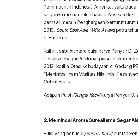
Perhimpunan Indonesia Amerika, yaitu pada ta
karyanya memperoleh hadiah Yayasan Buku U
berhasil meraih Penghargaan berturut turut, 
2010,
South East Asia Write Award
pada tahun
di Bangkok.
Kali ini, satu diantara puisi karya Penyair D
Penulis sebagai Penikmat puisi untuk menikm
2012, ketika Orasi Kebudayaan di Gedung PB
“Menimba Ilham Vitalitas Nilai-nilai Pesantr
Celurit Emas.
Adapun Puisi
/Sungai Kecil/
karya Penyair D. 
2. Memindai Aroma Surealisme Segar Ala
Puisi yang berjudul
/Sungai Kecil/
guritan Peny