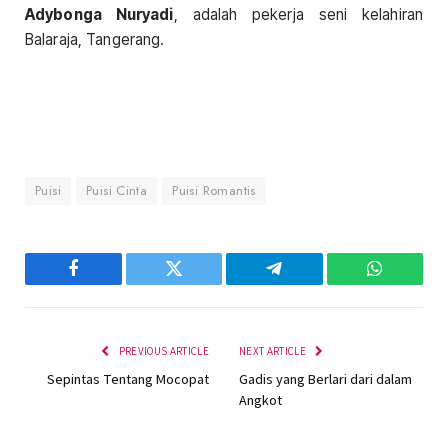
Adybonga Nuryadi
, adalah pekerja seni kelahiran
Balaraja, Tangerang.
Puisi
Puisi Cinta
Puisi Romantis
Facebook
Twitter
Telegram
WhatsAp
PREVIOUS ARTICLE
NEXT ARTICLE
Sepintas Tentang Mocopat
Gadis yang Berlari dari dalam
Angkot