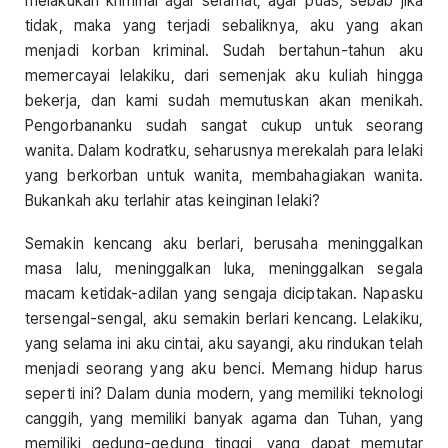
melakukan kriminal agar selamat, agar puas, sebab jika
tidak, maka yang terjadi sebaliknya, aku yang akan
menjadi korban kriminal. Sudah bertahun-tahun aku
memercayai lelakiku, dari semenjak aku kuliah hingga
bekerja, dan kami sudah memutuskan akan menikah.
Pengorbananku sudah sangat cukup untuk seorang
wanita. Dalam kodratku, seharusnya merekalah para lelaki
yang berkorban untuk wanita, membahagiakan wanita.
Bukankah aku terlahir atas keinginan lelaki?
Semakin kencang aku berlari, berusaha meninggalkan
masa lalu, meninggalkan luka, meninggalkan segala
macam ketidak-adilan yang sengaja diciptakan. Napasku
tersengal-sengal, aku semakin berlari kencang. Lelakiku,
yang selama ini aku cintai, aku sayangi, aku rindukan telah
menjadi seorang yang aku benci. Memang hidup harus
seperti ini? Dalam dunia modern, yang memiliki teknologi
canggih, yang memiliki banyak agama dan Tuhan, yang
memiliki gedung-gedung tinggi, yang dapat memutar