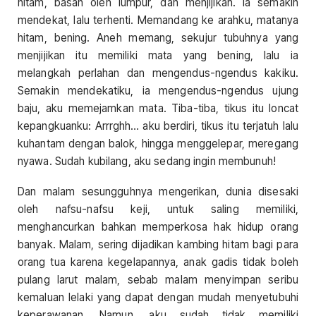
hitam, basah oleh lumpur, dan menjijikan. Ia semakin
mendekat, lalu terhenti. Memandang ke arahku, matanya
hitam, bening. Aneh memang, sekujur tubuhnya yang
menjijikan itu memiliki mata yang bening, lalu ia
melangkah perlahan dan mengendus-ngendus kakiku.
Semakin mendekatiku, ia mengendus-ngendus ujung
baju, aku memejamkan mata. Tiba-tiba, tikus itu loncat
kepangkuanku: Arrrghh… aku berdiri, tikus itu terjatuh lalu
kuhantam dengan balok, hingga menggelepar, meregang
nyawa. Sudah kubilang, aku sedang ingin membunuh!
Dan malam sesungguhnya mengerikan, dunia disesaki
oleh nafsu-nafsu keji, untuk saling memiliki,
menghancurkan bahkan memperkosa hak hidup orang
banyak. Malam, sering dijadikan kambing hitam bagi para
orang tua karena kegelapannya, anak gadis tidak boleh
pulang larut malam, sebab malam menyimpan seribu
kemaluan lelaki yang dapat dengan mudah menyetubuhi
keperawanan. Namun, aku sudah tidak memiliki