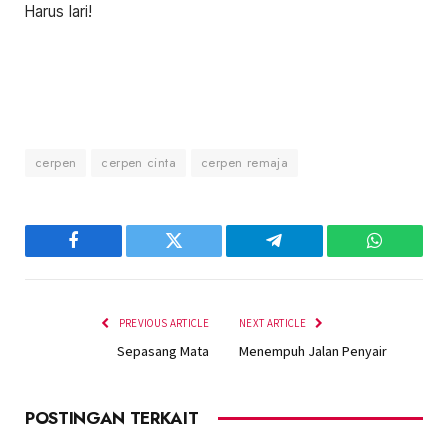
Harus lari!
cerpen
cerpen cinta
cerpen remaja
Facebook
Twitter
Telegram
WhatsAp
PREVIOUS ARTICLE
NEXT ARTICLE
Sepasang Mata
Menempuh Jalan Penyair
POSTINGAN TERKAIT