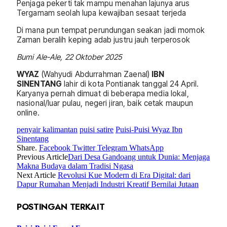
Penjaga pekerti tak mampu menahan lajunya arus
Tergamam seolah lupa kewajiban sesaat terjeda
Di mana pun tempat perundungan seakan jadi momok
Zaman beralih keping adab justru jauh terperosok
Bumi Ale-Ale, 22 Oktober 2025
WYAZ
(Wahyudi Abdurrahman Zaenal)
IBN
SINENTANG
lahir di kota Pontianak tanggal 24 April.
Karyanya pernah dimuat di beberapa media lokal,
nasional/luar pulau, negeri jiran, baik cetak maupun
online.
penyair kalimantan
puisi satire
Puisi-Puisi Wyaz Ibn
Sinentang
Share.
Facebook
Twitter
Telegram
WhatsApp
Previous Article
Dari Desa Gandoang untuk Dunia: Menjaga
Makna Budaya dalam Tradisi Ngasa
Next Article
Revolusi Kue Modern di Era Digital: dari
Dapur Rumahan Menjadi Industri Kreatif Bernilai Jutaan
POSTINGAN TERKAIT