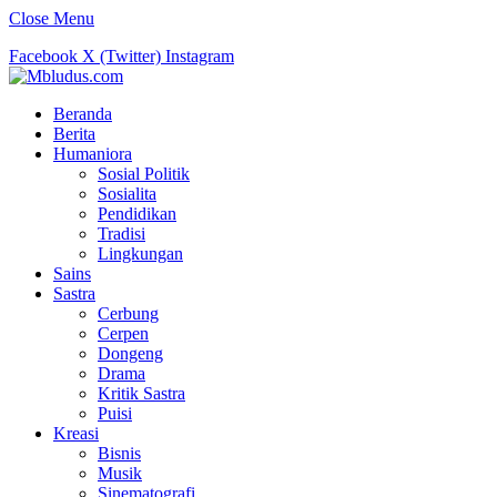
Close Menu
Facebook
X (Twitter)
Instagram
Beranda
Berita
Humaniora
Sosial Politik
Sosialita
Pendidikan
Tradisi
Lingkungan
Sains
Sastra
Cerbung
Cerpen
Dongeng
Drama
Kritik Sastra
Puisi
Kreasi
Bisnis
Musik
Sinematografi