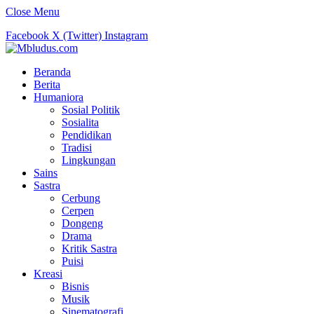
Close Menu
Facebook
X (Twitter)
Instagram
Beranda
Berita
Humaniora
Sosial Politik
Sosialita
Pendidikan
Tradisi
Lingkungan
Sains
Sastra
Cerbung
Cerpen
Dongeng
Drama
Kritik Sastra
Puisi
Kreasi
Bisnis
Musik
Sinematografi