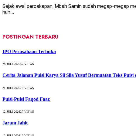
Sejak awal percakapan, Mbah Samin sudah megap-megap menah
huh…
POSTINGAN TERBARU
IPO Perusahaan Terbuka
28 JULI 2026
57
VIEWS
Cerita Jalanan Puisi Karya Sil Sila Yusuf Bermuatan Teks Puisi
21 JULI 2026
79
VIEWS
Puisi-Puisi Faqod Faaz
12 JULI 2026
27
VIEWS
Jarum Jahit
12 JULI 2026
10
VIEWS