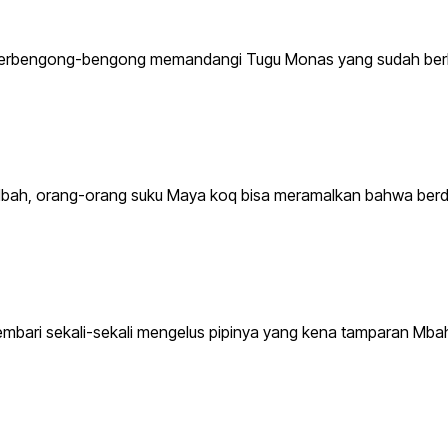
terbengong-bengong memandangi Tugu Monas yang sudah berkal
“Mbah, orang-orang suku Maya koq bisa meramalkan bahwa ber
mbari sekali-sekali mengelus pipinya yang kena tamparan Mba