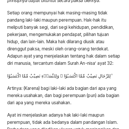
prinsipnya dapat dituntut secara paksa olehnya
.
Setiap orang mempunyai hak masing-masing tidak
pandang laki-laki maupun perempuan. Hak-hak itu
meliputi banyak segi, dari segi kehidupan, pendidikan,
pekerjaan, mengemukakan pendapat, pilihan tujuan
hidup, dan lain-lain. Maka hak dilarang diusik atau
direnggut paksa, meski oleh orang-orang terdekat.
Adapun ayat yang menjelaskan tentang hak dalam setiap
diri manusia, tercantum dalam Surah An-nisa’ ayat 32:
لِلرِّجَالِ نَصِيْبٌ مِّمَّا اكْتَسَبُوْا ۗ وَلِلنِّسَاۤءِ نَصِيْبٌ مِّمَّا اكْتَسَبُوْا ۗ
Artinya: (Karena) bagi laki-laki ada bagian dari apa yang
mereka usahakan, dan bagi perempuan (pun) ada bagian
dari apa yang mereka usahakan.
Ayat ini menjelaskan adanya hak laki-laki maupun
perempuan, tidak ada bedanya dalam pandangan Islam.