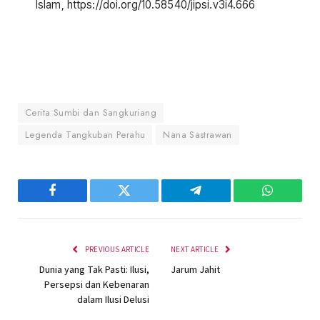
Islam, https://doi.org/10.58540/jipsi.v3i4.666
Cerita Sumbi dan Sangkuriang
Legenda Tangkuban Perahu
Nana Sastrawan
Facebook
Twitter
Telegram
WhatsAp
PREVIOUS ARTICLE
NEXT ARTICLE
Dunia yang Tak Pasti: Ilusi,
Jarum Jahit
Persepsi dan Kebenaran
dalam Ilusi Delusi