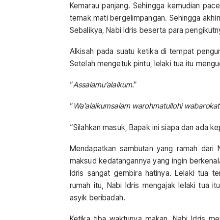
Kemarau panjang. Sehingga kemudian pacekl
ternak mati bergelimpangan. Sehingga akhir
Sebalikya, Nabi Idris beserta para pengikut
Alkisah pada suatu ketika di tempat pengun
Setelah mengetuk pintu, lelaki tua itu meng
“
Assalamu’alaikum
.”
“
Wa’alaikumsalam warohmatullohi wabaroka
“Silahkan masuk, Bapak ini siapa dan ada k
Mendapatkan sambutan yang ramah dari Nab
maksud kedatangannya yang ingin berkenalan
Idris sangat gembira hatinya. Lelaki tua 
rumah itu, Nabi Idris mengajak lelaki tua 
asyik beribadah.
Ketika tiba waktunya makan, Nabi Idris 