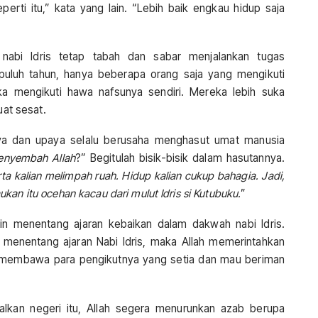
perti itu,” kata yang lain. “Lebih baik engkau hidup saja
abi Idris tetap tabah dan sabar menjalankan tugas
puluh tahun, hanya beberapa orang saja yang mengikuti
ka mengikuti hawa nafsunya sendiri. Mereka lebih suka
uat sesat.
daya dan upaya selalu berusaha menghasut umat manusia
enyembah Allah
?” Begitulah bisik-bisik dalam hasutannya.
a kalian melimpah ruah. Hidup kalian cukup bahagia. Jadi,
ukan itu ocehan kacau dari mulut Idris si Kutubuku.
”
in menentang ajaran kebaikan dalam dakwah nabi Idris.
 menentang ajaran Nabi Idris, maka Allah memerintahkan
n membawa para pengikutnya yang setia dan mau beriman
alkan negeri itu, Allah segera menurunkan azab berupa