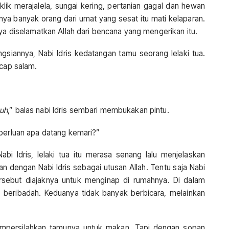
ik merajalela, sungai kering, pertanian gagal dan hewan
nya banyak orang dari umat yang sesat itu mati kelaparan.
nya diselamatkan Allah dari bencana yang mengerikan itu.
gsiannya, Nabi Idris kedatangan tamu seorang lelaki tua.
ucap salam.
tuh
,” balas nabi Idris sembari membukakan pintu.
eperluan apa datang kemari?”
i Idris, lelaki tua itu merasa senang lalu menjelaskan
 dengan Nabi Idris sebagai utusan Allah. Tentu saja Nabi
tersebut diajaknya untuk menginap di rumahnya. Di dalam
itu beribadah. Keduanya tidak banyak berbicara, melainkan
mempersilahkan tamunya untuk makan. Tapi dengan sopan