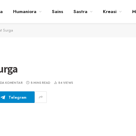
ta
Humaniora
Sains
Sastra
Kreasi
M
at Surga
urga
ADA KOMENTAR
8 MINS READ
84
VIEWS
Telegram