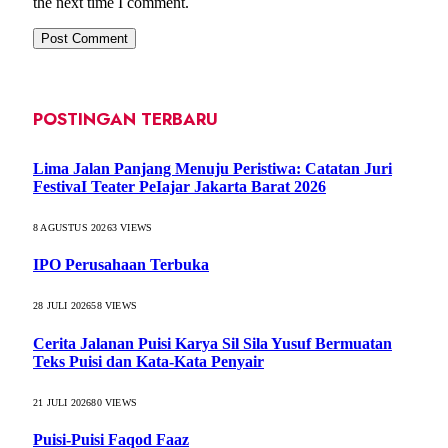
the next time I comment.
POSTINGAN TERBARU
Lima Jalan Panjang Menuju Peristiwa: Catatan Juri
FestivaI Teater PeIajar Jakarta Barat 2026
8 AGUSTUS 2026
3
VIEWS
IPO Perusahaan Terbuka
28 JULI 2026
58
VIEWS
Cerita Jalanan Puisi Karya Sil Sila Yusuf Bermuatan
Teks Puisi dan Kata-Kata Penyair
21 JULI 2026
80
VIEWS
Puisi-Puisi Faqod Faaz