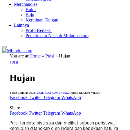
Merchandise
Buku
Baju
Kerajinan Tangan
Lainnya
Profil Redaksi
Penerimaan Naskah Mbludus.com
You are at:
Home
»
Puisi
»
Hujan
PUISI
Hujan
4 DESEMBER 2021
TIDAK ADA KOMENTAR
2 MINS READ
98
VIEWS
Facebook
Twitter
Telegram
WhatsApp
Share
Facebook
Twitter
Telegram
WhatsApp
Puisi tercipta bisa saja dari melihat sebuah peristiwa,
kemudian ditangkap oleh indera dan kepekaan hati. Ya,