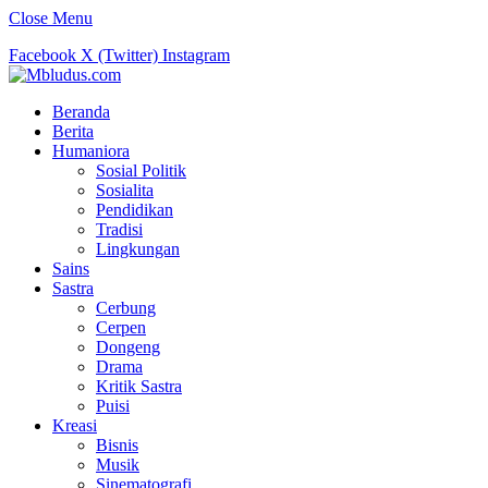
Close Menu
Facebook
X (Twitter)
Instagram
Beranda
Berita
Humaniora
Sosial Politik
Sosialita
Pendidikan
Tradisi
Lingkungan
Sains
Sastra
Cerbung
Cerpen
Dongeng
Drama
Kritik Sastra
Puisi
Kreasi
Bisnis
Musik
Sinematografi