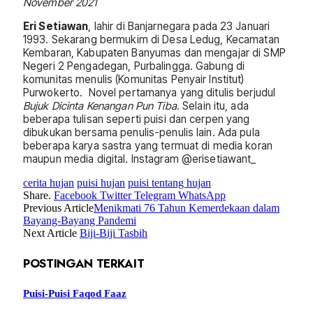
November 2021
Eri Setiawan
, lahir di Banjarnegara pada 23 Januari
1993. Sekarang bermukim di Desa Ledug, Kecamatan
Kembaran, Kabupaten Banyumas dan mengajar di SMP
Negeri 2 Pengadegan, Purbalingga. Gabung di
komunitas menulis (Komunitas Penyair Institut)
Purwokerto. Novel pertamanya yang ditulis berjudul
Bujuk Dicinta Kenangan Pun Tiba
. Selain itu, ada
beberapa tulisan seperti puisi dan cerpen yang
dibukukan bersama penulis-penulis lain. Ada pula
beberapa karya sastra yang termuat di media koran
maupun media digital. Instagram @erisetiawant_
cerita hujan
puisi hujan
puisi tentang hujan
Share.
Facebook
Twitter
Telegram
WhatsApp
Previous Article
Menikmati 76 Tahun Kemerdekaan dalam
Bayang-Bayang Pandemi
Next Article
Biji-Biji Tasbih
POSTINGAN TERKAIT
Puisi-Puisi Faqod Faaz