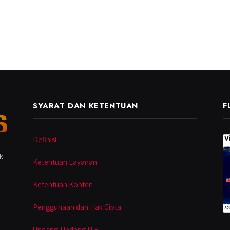
SYARAT DAN KETENTUAN
F
Definisi
k -
Ketentuan Layanan
Ketentuan Konten
Penggunaan dan Hak Cipta
Undang-Undang ITE