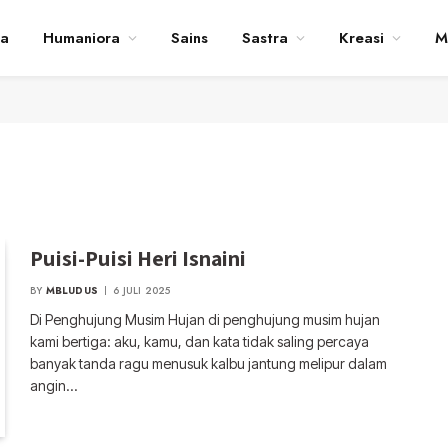
ta
Humaniora
Sains
Sastra
Kreasi
M
Puisi-Puisi Heri Isnaini
BY
MBLUDUS
6 JULI 2025
Di Penghujung Musim Hujan di penghujung musim hujan
kami bertiga: aku, kamu, dan kata tidak saling percaya
banyak tanda ragu menusuk kalbu jantung melipur dalam
angin…