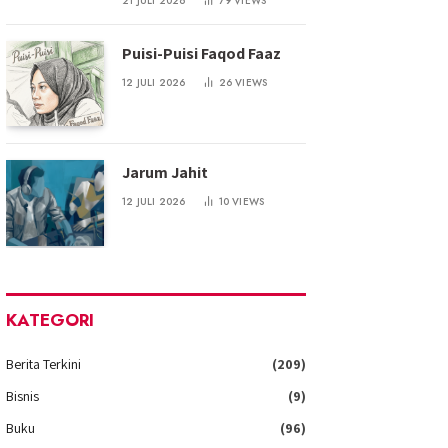
21 JULI 2026
79
VIEWS
Puisi-Puisi Faqod Faaz
12 JULI 2026
26
VIEWS
Jarum Jahit
12 JULI 2026
10
VIEWS
KATEGORI
Berita Terkini
(209)
Bisnis
(9)
Buku
(96)