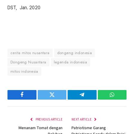
DST, Jan. 2020
cerita mitos nusantara
dongeng indonesia
Dongeng Nusantara
legenda indonesia
mitos indonesia
Facebook
Twitter
Telegram
WhatsAp
PREVIOUS ARTICLE
NEXT ARTICLE
Menanam Tomat dengan
Patriotisme Garang
Polybag
Patriotisme Sendu dalam Puisi