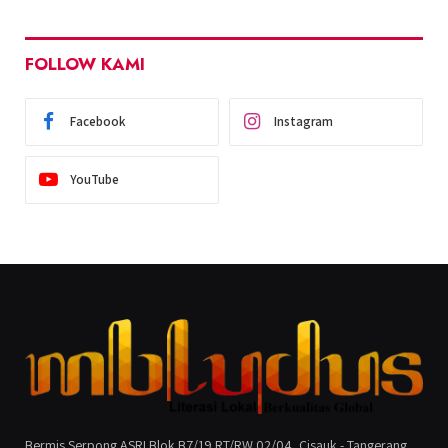
FOLLOW KAMI
Facebook
Instagram
YouTube
Bermis Serpong ASRI Blok B7/19 RT/RW 02/04, Cisauk - Tangerang