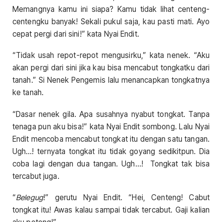
Memangnya kamu ini siapa? Kamu tidak lihat centeng-
centengku banyak! Sekali pukul saja, kau pasti mati. Ayo
cepat pergi dari sini!” kata Nyai Endit.
“Tidak usah repot-repot mengusirku,” kata nenek. “Aku
akan pergi dari sini jika kau bisa mencabut tongkatku dari
tanah.” Si Nenek Pengemis lalu menancapkan tongkatnya
ke tanah.
“Dasar nenek gila. Apa susahnya nyabut tongkat. Tanpa
tenaga pun aku bisa!” kata Nyai Endit sombong. Lalu Nyai
Endit mencoba mencabut tongkat itu dengan satu tangan.
Ugh…! ternyata tongkat itu tidak goyang sedikitpun. Dia
coba lagi dengan dua tangan. Ugh…! Tongkat tak bisa
tercabut juga.
“
Belegug
!” gerutu Nyai Endit. “Hei, Centeng! Cabut
tongkat itu! Awas kalau sampai tidak tercabut. Gaji kalian