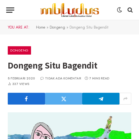
YOU ARE AT:
Home
»
Dongeng
»
Dongeng Situ Bagendit
DONGENG
Dongeng Situ Bagendit
8 FEBRUARI 2020
TIDAK ADA KOMENTAR
7 MINS READ
337
VIEWS