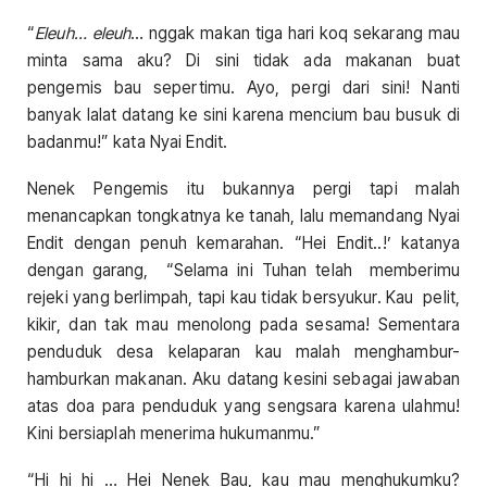
“
Eleuh… eleuh
… nggak makan tiga hari koq sekarang mau
minta sama aku? Di sini tidak ada makanan buat
pengemis bau sepertimu. Ayo, pergi dari sini! Nanti
banyak lalat datang ke sini karena mencium bau busuk di
badanmu!” kata Nyai Endit.
Nenek Pengemis itu bukannya pergi tapi malah
menancapkan tongkatnya ke tanah, lalu memandang Nyai
Endit dengan penuh kemarahan. “Hei Endit..!’ katanya
dengan garang, “Selama ini Tuhan telah memberimu
rejeki yang berlimpah, tapi kau tidak bersyukur. Kau pelit,
kikir, dan tak mau menolong pada sesama! Sementara
penduduk desa kelaparan kau malah menghambur-
hamburkan makanan. Aku datang kesini sebagai jawaban
atas doa para penduduk yang sengsara karena ulahmu!
Kini bersiaplah menerima hukumanmu.”
“Hi hi hi … Hei Nenek Bau, kau mau menghukumku?