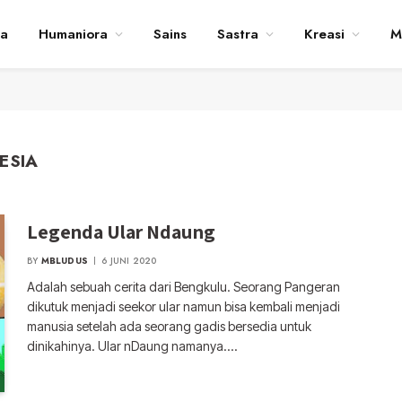
ta
Humaniora
Sains
Sastra
Kreasi
M
ESIA
Legenda Ular Ndaung
BY
MBLUDUS
6 JUNI 2020
Adalah sebuah cerita dari Bengkulu. Seorang Pangeran
dikutuk menjadi seekor ular namun bisa kembali menjadi
manusia setelah ada seorang gadis bersedia untuk
dinikahinya. Ular nDaung namanya.…