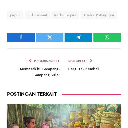
papua
Suku asmat
tradisi papua
Tradisi Potong Jari
Facebook
Twitter
Telegram
WhatsAp
PREVIOUS ARTICLE
NEXT ARTICLE
Memasak itu Gampang-
Pergi Tak Kembali
Gampang Sulit?
POSTINGAN TERKAIT