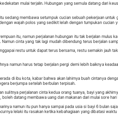
dekatan mulai terjalin. Hubungan yang semula datang dari keusil
o itu sedang membawa setumpuk cucian sebuah pekerjaan untuk gad
engan wajah polos yang sedikit lelah dengan tumpukan cucian ya
perempuan itu, namun perjalanan hubungan itu tak berjalan mulus
 Namun cinta yang tak lagi mudah dibendung terus berjalan samp
ggapai restu untuk dapat terus bersama, restu semakin jauh ta
gkahnya namun harus tetap berjalan pergi demi lebih baiknya kea
 berada di ibu kota, kabar bahwa akan lahirnya buah cintanya den
egera berjumpa setelah berbulan terpisah.
an sulitnya perjalanan cinta kedua orang tuanya, bayi yang akhirn
saja, boleh datang membawa uang dan makanan dari mulai sore hari
harinya namun itu pun hanya sampai pada usia si bayi 6 bulan saja,
rnya lelaki itu rasakan ketika kebahagiaan yang dibatasi waktu 