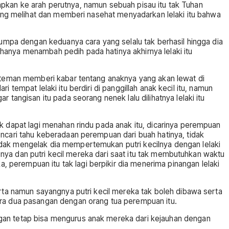
ncapkan ke arah perutnya, namun sebuah pisau itu tak Tuhan
 yang melihat dan memberi nasehat menyadarkan lelaki itu bahwa
jumpa dengan keduanya cara yang selalu tak berhasil hingga dia
hanya menambah pedih pada hatinya akhirnya lelaki itu
g teman memberi kabar tentang anaknya yang akan lewat di
ri tempat lelaki itu berdiri di panggillah anak kecil itu, namun
tangisan itu pada seorang nenek lalu dilihatnya lelaki itu
k dapat lagi menahan rindu pada anak itu, dicarinya perempuan
encari tahu keberadaan perempuan dari buah hatinya, tidak
idak mengelak dia mempertemukan putri kecilnya dengan lelaki
apnya dan putri kecil mereka dari saat itu tak membutuhkan waktu
perempuan itu tak lagi berpikir dia menerima pinangan lelaki
arta namun sayangnya putri kecil mereka tak boleh dibawa serta
ara dua pasangan dengan orang tua perempuan itu.
ngan tetap bisa mengurus anak mereka dari kejauhan dengan