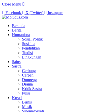
Close Menu
Facebook
X (Twitter)
Instagram
Beranda
Berita
Humaniora
Sosial Politik
Sosialita
Pendidikan
Tradisi
Lingkungan
Sains
Sastra
Cerbung
Cerpen
Dongeng
Drama
Kritik Sastra
Puisi
Kreasi
Bisnis
Musik
Sinematografi