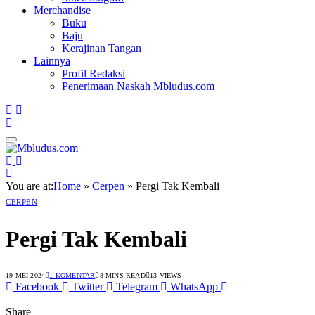
Merchandise
Buku
Baju
Kerajinan Tangan
Lainnya
Profil Redaksi
Penerimaan Naskah Mbludus.com
You are at:
Home
»
Cerpen
»
Pergi Tak Kembali
CERPEN
Pergi Tak Kembali
19 MEI 2024
1 KOMENTAR
8 MINS READ
13
VIEWS
Facebook
Twitter
Telegram
WhatsApp
Share