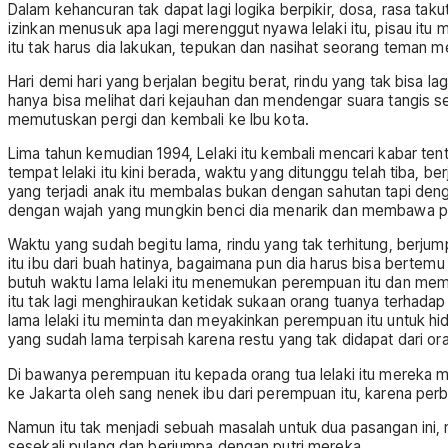
Dalam kehancuran tak dapat lagi logika berpikir, dosa, rasa taku
izinkan menusuk apa lagi merenggut nyawa lelaki itu, pisau itu
itu tak harus dia lakukan, tepukan dan nasihat seorang teman me
Hari demi hari yang berjalan begitu berat, rindu yang tak bisa
hanya bisa melihat dari kejauhan dan mendengar suara tangis s
memutuskan pergi dan kembali ke Ibu kota.
Lima tahun kemudian 1994, Lelaki itu kembali mencari kabar te
tempat lelaki itu kini berada, waktu yang ditunggu telah tiba, ber
yang terjadi anak itu membalas bukan dengan sahutan tapi dengan
dengan wajah yang mungkin benci dia menarik dan membawa pergi
Waktu yang sudah begitu lama, rindu yang tak terhitung, berjum
itu ibu dari buah hatinya, bagaimana pun dia harus bisa berte
butuh waktu lama lelaki itu menemukan perempuan itu dan memi
itu tak lagi menghiraukan ketidak sukaan orang tuanya terhadap 
lama lelaki itu meminta dan meyakinkan perempuan itu untuk hi
yang sudah lama terpisah karena restu yang tak didapat dari or
Di bawanya perempuan itu kepada orang tua lelaki itu mereka me
ke Jakarta oleh sang nenek ibu dari perempuan itu, karena pe
Namun itu tak menjadi sebuah masalah untuk dua pasangan ini,
sesekali pulang dan berjumpa dengan putri mereka.