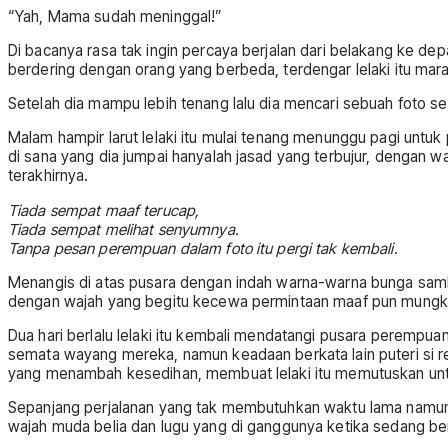
“Yah, Mama sudah meninggal!”
Di bacanya rasa tak ingin percaya berjalan dari belakang ke d
berdering dengan orang yang berbeda, terdengar lelaki itu ma
Setelah dia mampu lebih tenang lalu dia mencari sebuah foto 
Malam hampir larut lelaki itu mulai tenang menunggu pagi un
di sana yang dia jumpai hanyalah jasad yang terbujur, dengan waj
terakhirnya.
Tiada sempat maaf terucap,
Tiada sempat melihat senyumnya.
Tanpa pesan perempuan dalam foto itu pergi tak kembali.
Menangis di atas pusara dengan indah warna-warna bunga sambil
dengan wajah yang begitu kecewa permintaan maaf pun mungki
Dua hari berlalu lelaki itu kembali mendatangi pusara perempu
semata wayang mereka, namun keadaan berkata lain puteri si r
yang menambah kesedihan, membuat lelaki itu memutuskan unt
Sepanjang perjalanan yang tak membutuhkan waktu lama namun
wajah muda belia dan lugu yang di ganggunya ketika sedang ber