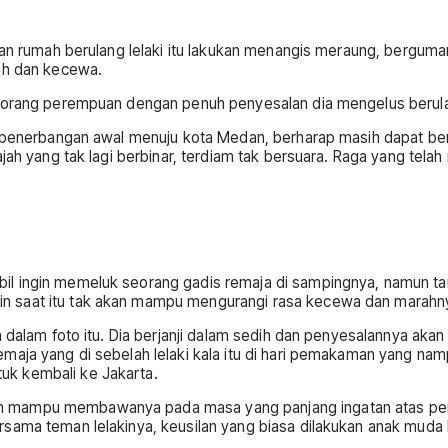
epan rumah berulang lelaki itu lakukan menangis meraung, bergu
rah dan kecewa.
seorang perempuan dengan penuh penyesalan dia mengelus berulan
tuk penerbangan awal menuju kota Medan, berharap masih dapat 
ah yang tak lagi berbinar, terdiam tak bersuara. Raga yang telah 
 ingin memeluk seorang gadis remaja di sampingnya, namun tanga
n saat itu tak akan mampu mengurangi rasa kecewa dan marahn
an dalam foto itu. Dia berjanji dalam sedih dan penyesalannya a
emaja yang di sebelah lelaki kala itu di hari pemakaman yang n
uk kembali ke Jakarta.
 mampu membawanya pada masa yang panjang ingatan atas perem
sama teman lelakinya, keusilan yang biasa dilakukan anak muda k