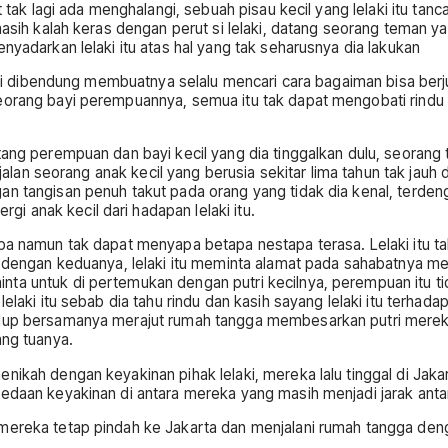
t tak lagi ada menghalangi, sebuah pisau kecil yang lelaki itu ta
 masih kalah keras dengan perut si lelaki, datang seorang teman
nyadarkan lelaki itu atas hal yang tak seharusnya dia lakukan
 lagi dibendung membuatnya selalu mencari cara bagaiman bisa ber
eorang bayi perempuannya, semua itu tak dapat mengobati rindu 
ntang perempuan dan bayi kecil yang dia tinggalkan dulu, seoran
jalan seorang anak kecil yang berusia sekitar lima tahun tak jauh da
 tangisan penuh takut pada orang yang tidak dia kenal, terdengar 
 anak kecil dari hadapan lelaki itu.
pa namun tak dapat menyapa betapa nestapa terasa. Lelaki itu ta
mu dengan keduanya, lelaki itu meminta alamat pada sahabatnya m
nta untuk di pertemukan dengan putri kecilnya, perempuan itu t
lelaki itu sebab dia tahu rindu dan kasih sayang lelaki itu terhad
dup bersamanya merajut rumah tangga membesarkan putri mereka, 
ang tuanya.
nikah dengan keyakinan pihak lelaki, mereka lalu tinggal di Jak
rbedaan keyakinan di antara mereka yang masih menjadi jarak ant
 mereka tetap pindah ke Jakarta dan menjalani rumah tangga de