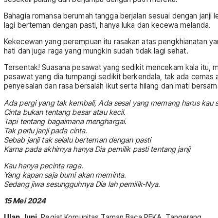
Bahagia romansa berumah tangga berjalan sesuai dengan janji le
lagi berteman dengan pasti, hanya luka dan kecewa melanda.
Kekecewan yang perempuan itu rasakan atas pengkhianatan yan
hati dan juga raga yang mungkin sudah tidak lagi sehat.
Tersentak! Suasana pesawat yang sedikit mencekam kala itu, 
pesawat yang dia tumpangi sedikit berkendala, tak ada cemas at
penyesalan dan rasa bersalah ikut serta hilang dan mati bersam
Ada pergi yang tak kembali, Ada sesal yang memang harus kau se
Cinta bukan tentang besar atau kecil.
Tapi tentang bagaimana menghargai.
Tak perlu janji pada cinta.
Sebab janji tak selalu berteman dengan pasti
Karna pada akhirnya hanya Dia pemilik pasti tentang janji
Kau hanya pecinta raga.
Yang kapan saja bumi akan meminta.
Sedang jiwa sesungguhnya Dia lah pemilik-Nya.
15 Mei 2024
Ulan Juni
. Pegiat Komunitas Taman Baca PEKA, Tangerang.