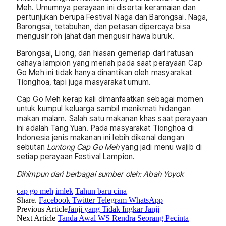
Meh. Umumnya perayaan ini disertai keramaian dan
pertunjukan berupa Festival Naga dan Barongsai. Naga,
Barongsai, tetabuhan, dan petasan dipercaya bisa
mengusir roh jahat dan mengusir hawa buruk.
Barongsai, Liong, dan hiasan gemerlap dari ratusan
cahaya lampion yang meriah pada saat perayaan Cap
Go Meh ini tidak hanya dinantikan oleh masyarakat
Tionghoa, tapi juga masyarakat umum.
Cap Go Meh kerap kali dimanfaatkan sebagai momen
untuk kumpul keluarga sambil menikmati hidangan
makan malam. Salah satu makanan khas saat perayaan
ini adalah Tang Yuan. Pada masyarakat Tionghoa di
Indonesia jenis makanan ini lebih dikenal dengan
sebutan
Lontong Cap Go Meh
yang jadi menu wajib di
setiap perayaan Festival Lampion.
Dihimpun dari berbagai sumber oleh: Abah Yoyok
cap go meh
imlek
Tahun baru cina
Share.
Facebook
Twitter
Telegram
WhatsApp
Previous Article
Janji yang Tidak Ingkar Janji
Next Article
Tanda Awal WS Rendra Seorang Pecinta