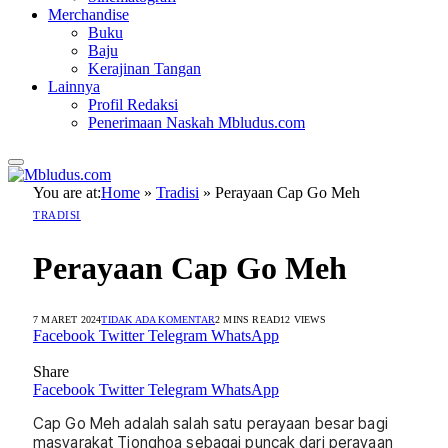
Merchandise
Buku
Baju
Kerajinan Tangan
Lainnya
Profil Redaksi
Penerimaan Naskah Mbludus.com
You are at:
Home
»
Tradisi
»
Perayaan Cap Go Meh
TRADISI
Perayaan Cap Go Meh
7 MARET 2024
TIDAK ADA KOMENTAR
2 MINS READ
12
VIEWS
Facebook
Twitter
Telegram
WhatsApp
Share
Facebook
Twitter
Telegram
WhatsApp
Cap Go Meh adalah salah satu perayaan besar bagi
masyarakat Tionghoa sebagai puncak dari perayaan