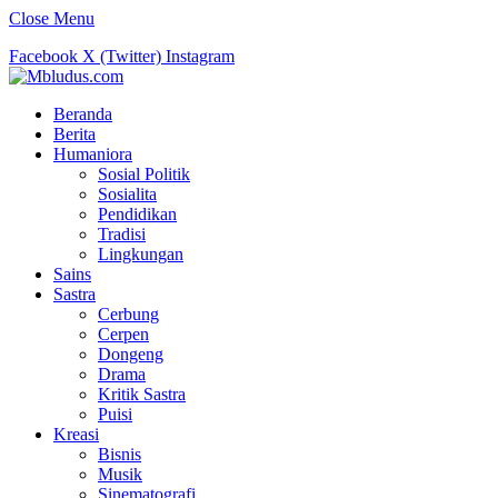
Close Menu
Facebook
X (Twitter)
Instagram
Beranda
Berita
Humaniora
Sosial Politik
Sosialita
Pendidikan
Tradisi
Lingkungan
Sains
Sastra
Cerbung
Cerpen
Dongeng
Drama
Kritik Sastra
Puisi
Kreasi
Bisnis
Musik
Sinematografi