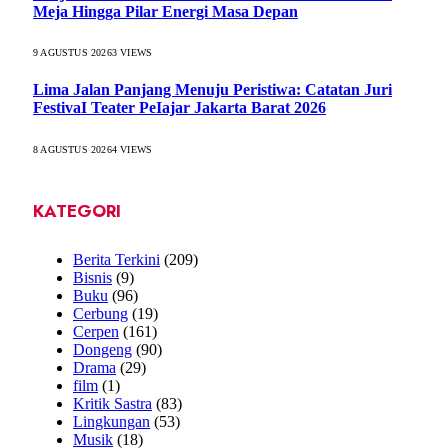
Meja Hingga Pilar Energi Masa Depan
9 AGUSTUS 2026
3
VIEWS
Lima Jalan Panjang Menuju Peristiwa: Catatan Juri
FestivaI Teater PeIajar Jakarta Barat 2026
8 AGUSTUS 2026
4
VIEWS
KATEGORI
Berita Terkini
(209)
Bisnis
(9)
Buku
(96)
Cerbung
(19)
Cerpen
(161)
Dongeng
(90)
Drama
(29)
film
(1)
Kritik Sastra
(83)
Lingkungan
(53)
Musik
(18)