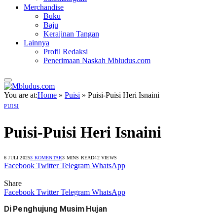
Merchandise
Buku
Baju
Kerajinan Tangan
Lainnya
Profil Redaksi
Penerimaan Naskah Mbludus.com
You are at:
Home
»
Puisi
»
Puisi-Puisi Heri Isnaini
PUISI
Puisi-Puisi Heri Isnaini
6 JULI 2025
3 KOMENTAR
3 MINS READ
42
VIEWS
Facebook
Twitter
Telegram
WhatsApp
Share
Facebook
Twitter
Telegram
WhatsApp
Di Penghujung Musim Hujan