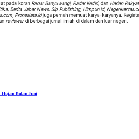
uat pada koran
Radar Banyuwangi
,
Radar Kediri,
dan
Harian Rakyat
itika, Berita Jabar News, Sip Publishing, Himpun.id, Negerikertas.co
is.com, Pronesiata.id
juga pernah memuat karya-karyanya. Kegiatan 
an
reviewer
di berbagai jurnal ilmiah di dalam dan luar negeri.
Hujan Bulan Juni