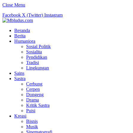
Close Menu
Facebook
X (Twitter)
Instagram
Beranda
Berita
Humaniora
Sosial Politik
Sosialita
Pendidikan
Tradisi
Lingkungan
Sains
Sastra
Cerbung
Cerpen
Dongeng
Drama
Kritik Sastra
Puisi
Kreasi
Bisnis
Musik
Sinematografi