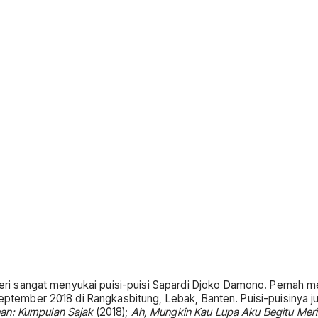
 Heri sangat menyukai puisi-puisi Sapardi Djoko Damono. Pernah 
September 2018 di Rangkasbitung, Lebak, Banten. Puisi-puisinya j
han: Kumpulan Sajak
(2018);
Ah, Mungkin Kau Lupa Aku Begitu Me