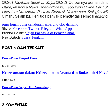
(2020);
Montase: Sepilihan Sajak
(2022). Cerpennya pernah dim
Utara, Restorasi News Siber Indonesia, Tebu Ireng Online, Bali Pol
Literatura Nusantara, Pustaka Ekspresi, Nolesa.com, Selingkarwil
Cimahi. Selain itu, Heri juga banyak beraktivitas sebagai
editor
d
puisi hujan
puisi kehidupan
sapardi djoko damono
Share.
Facebook
Twitter
Telegram
WhatsApp
Previous Article
Jejak Pancasila di Pemerintahan
Next Article
Suara Terakhir
POSTINGAN TERKAIT
Puisi-Puisi Faqod Faaz
12 JULI 2026
Kebersamaan dalam Keberagaman Agama dan Budaya dari Novel 
2 JUNI 2026
Puisi-Puisi Wyaz Ibn Sinentang
10 MEI 2026
3
KOMENTAR