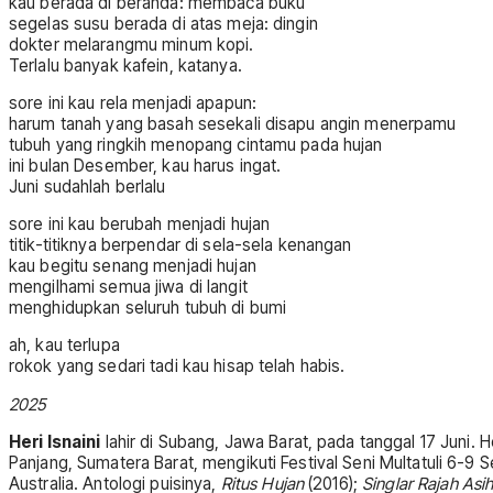
kau berada di beranda: membaca buku
segelas susu berada di atas meja: dingin
dokter melarangmu minum kopi.
Terlalu banyak kafein, katanya.
sore ini kau rela menjadi apapun:
harum tanah yang basah sesekali disapu angin menerpamu
tubuh yang ringkih menopang cintamu pada hujan
ini bulan Desember, kau harus ingat.
Juni sudahlah berlalu
sore ini kau berubah menjadi hujan
titik-titiknya berpendar di sela-sela kenangan
kau begitu senang menjadi hujan
mengilhami semua jiwa di langit
menghidupkan seluruh tubuh di bumi
ah, kau terlupa
rokok yang sedari tadi kau hisap telah habis.
2025
Heri Isnaini
lahir di Subang, Jawa Barat, pada tanggal 17 Juni.
Panjang, Sumatera Barat, mengikuti Festival Seni Multatuli 6-9 
Australia. Antologi puisinya,
Ritus Hujan
(2016);
Singlar Rajah Asi