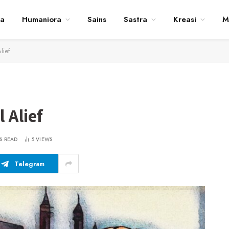
ta
Humaniora
Sains
Sastra
Kreasi
M
Alief
l Alief
S READ
5
VIEWS
Telegram