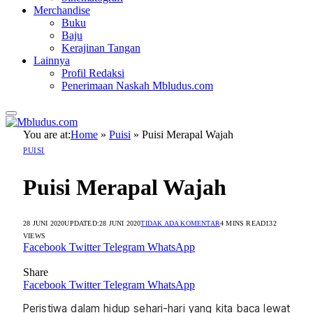
Merchandise
Buku
Baju
Kerajinan Tangan
Lainnya
Profil Redaksi
Penerimaan Naskah Mbludus.com
You are at:
Home
»
Puisi
»
Puisi Merapal Wajah
PUISI
Puisi Merapal Wajah
28 JUNI 2020
UPDATED:
28 JUNI 2020
TIDAK ADA KOMENTAR
4 MINS READ
132
VIEWS
Facebook
Twitter
Telegram
WhatsApp
Share
Facebook
Twitter
Telegram
WhatsApp
Peristiwa dalam hidup sehari-hari yang kita baca lewat