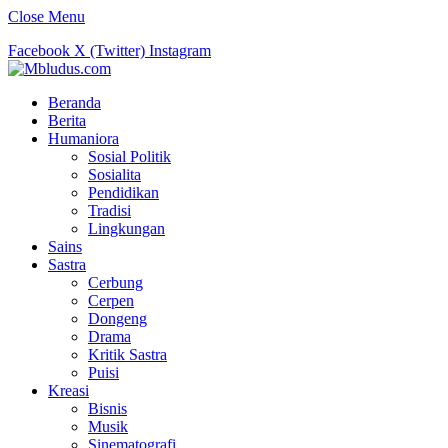
Close Menu
Facebook
X (Twitter)
Instagram
Beranda
Berita
Humaniora
Sosial Politik
Sosialita
Pendidikan
Tradisi
Lingkungan
Sains
Sastra
Cerbung
Cerpen
Dongeng
Drama
Kritik Sastra
Puisi
Kreasi
Bisnis
Musik
Sinematografi