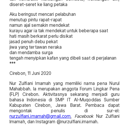
diseret-seret ke liang petaka
Aku beringsut mencari pelabuhan
menutup pintu rapat-rapat
namun ajal semakin mendekat
kurayu agar ia tak mendekat untuk beberapa saat
hati masih berkarat perlu disikat
jasad penuh debu pekat
jiwa yang tertawan neraka
dan mendamba surga
tengah menyipkan kafan yang dibeli saat di perjalanan
***
Cirebon, 11 Juni 2020
Nur Zulfiani Imamah yang memiliki nama pena Nurul
Mahabbah. Ia merupakan anggota Forum Lingkar Pena
(FLP) Cirebon. Aktivitasnya sekarang menjadi guru
bahasa Indonesia di SMP IT Al-Muqoddas Sumber
Kabupaten Cirebon, Jawa Barat. Pembaca dapat
mengontak penulis di sur-el:
nurzulfiani.imamah@gmail.com
,
Facebook
Nur Zulfiani
Imamah, dan Instagram @nurzulfiani.imamah.