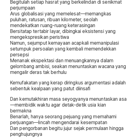
Begitulah setiap hasrat yang berkelindan di senikmat
perjumpaan
Arus globalisasi yang memelesat—memangkas
puluhan, ratusan, ribuan kilometer, seolah
mendekatkan ruang-ruang keterasingan
Bersitatap tertabir layar, dibingkai eksistensi yang
mengekspresikan peristiwa
Namun, sejumput kemayaan acapkali memanipulasi
setumpuk persoalan yang kembali memendekkan
persepsi
Menanak ekspektasi dan menuangkannya dalam
gelombang ambisi, seakan menuntaskan wacana yang
mengalir deras tak berhulu
Kemufakatan yang kerap diringkus argumentasi adalah
sebentuk kealpaan yang patut diinsafi
Dan kemutakhiran masa seyogyanya menuntaskan asa
—membidik waktu agar detak-detik usia kian
bermakna
Benarlah, hanya seorang pejuang yang memahami
perjuangan—lincah mengendarai kesempatan
Dan pengorbanan begitu jujur sejak permulaan hingga
penghujungnya