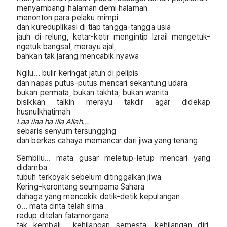
menyambangi halaman demi halaman
menonton para pelaku mimpi
dan kureduplikasi di tiap tangga-tangga usia
jauh di relung, ketar-ketir mengintip Izrail mengetuk-
ngetuk bangsal, merayu ajal,
bahkan tak jarang mencabik nyawa
Ngilu… bulir keringat jatuh di pelipis
dan napas putus-putus mencari sekantung udara
bukan permata, bukan takhta, bukan wanita
bisikkan talkin merayu takdir agar didekap
husnulkhatimah
Laa ilaa ha illa Allah…
sebaris senyum tersungging
dan berkas cahaya memancar dari jiwa yang tenang
Sembilu… mata gusar meletup-letup mencari yang
didamba
tubuh terkoyak sebelum ditinggalkan jiwa
Kering-kerontang seumpama Sahara
dahaga yang mencekik detik-detik kepulangan
o… mata cinta telah sirna
redup ditelan fatamorgana
tak kembali… kehilangan semesta, kehilangan diri,