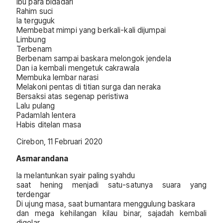
Ibu para bidadari
Rahim suci
Ia terguguk
Membebat mimpi yang berkali-kali dijumpai
Limbung
Terbenam
Berbenam sampai baskara melongok jendela
Dan ia kembali mengetuk cakrawala
Membuka lembar narasi
Melakoni pentas di titian surga dan neraka
Bersaksi atas segenap peristiwa
Lalu pulang
Padamlah lentera
Habis ditelan masa
Cirebon, 11 Februari 2020
Asmarandana
Ia melantunkan syair paling syahdu
saat hening menjadi satu-satunya suara yang
terdengar
Di ujung masa, saat bumantara menggulung baskara
dan mega kehilangan kilau binar, sajadah kembali
digelar.