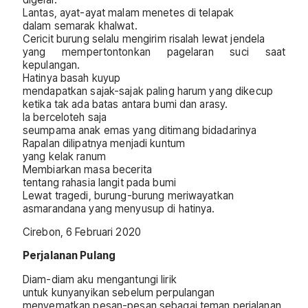
Lantas, ayat-ayat malam menetes di telapak
dalam semarak khalwat.
Cericit burung selalu mengirim risalah lewat jendela
yang mempertontonkan pagelaran suci saat
kepulangan.
Hatinya basah kuyup
mendapatkan sajak-sajak paling harum yang dikecup
ketika tak ada batas antara bumi dan arasy.
Ia berceloteh saja
seumpama anak emas yang ditimang bidadarinya
Rapalan dilipatnya menjadi kuntum
yang kelak ranum
Membiarkan masa becerita
tentang rahasia langit pada bumi
Lewat tragedi, burung-burung meriwayatkan
asmarandana yang menyusup di hatinya.
Cirebon, 6 Februari 2020
Perjalanan Pulang
Diam-diam aku mengantungi lirik
untuk kunyanyikan sebelum perpulangan
menyematkan pesan-pesan sebagai teman perjalanan