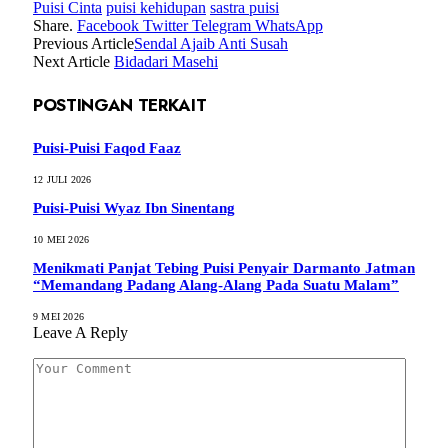
Puisi Cinta
puisi kehidupan
sastra puisi
Share.
Facebook
Twitter
Telegram
WhatsApp
Previous Article
Sendal Ajaib Anti Susah
Next Article
Bidadari Masehi
POSTINGAN TERKAIT
Puisi-Puisi Faqod Faaz
12 JULI 2026
Puisi-Puisi Wyaz Ibn Sinentang
10 MEI 2026
Menikmati Panjat Tebing Puisi Penyair Darmanto Jatman
“Memandang Padang Alang-Alang Pada Suatu Malam”
9 MEI 2026
Leave A Reply