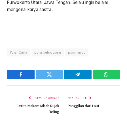
Purwokerto Utara, Jawa Tengah. Selalu ingin belajar
mengenai karya sastra.
Puisi Cinta
puisi kehidupan
puisi rindu
Facebook
Twitter
Telegram
WhatsAp
PREVIOUS ARTICLE
NEXT ARTICLE
Cerita Makam Mbah Rujak
Panggilan dari Laut
Beling