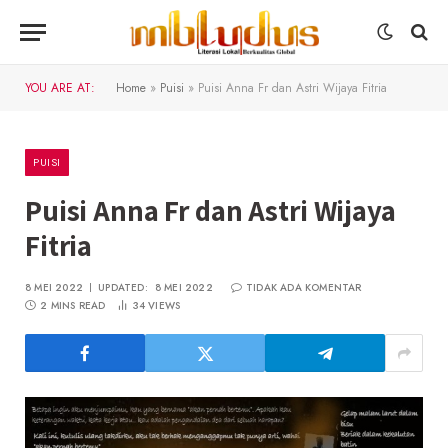
YOU ARE AT:
Home
»
Puisi
»
Puisi Anna Fr dan Astri Wijaya Fitria
PUISI
Puisi Anna Fr dan Astri Wijaya
Fitria
8 MEI 2022
UPDATED:
8 MEI 2022
TIDAK ADA KOMENTAR
2 MINS READ
34
VIEWS