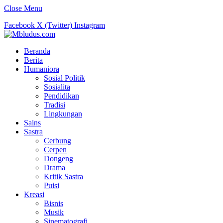
Close Menu
Facebook
X (Twitter)
Instagram
Beranda
Berita
Humaniora
Sosial Politik
Sosialita
Pendidikan
Tradisi
Lingkungan
Sains
Sastra
Cerbung
Cerpen
Dongeng
Drama
Kritik Sastra
Puisi
Kreasi
Bisnis
Musik
Sinematografi