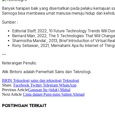
Banyak harapan baik yang disematkan pada pelaku kemajuan sains d
Semoga bisa membawa umat manusia menuju hidup dan kehidu
Sumber :
Editorial Staff, 2022, 10 Future Technology Trends Will 
Bernard Marr, 2022, The 5 Technologies That Will Chang
Sharmistha Mandal , 2013, Brief Introduction of Virtual Rea
Rony Setiawan, 2021, Memahami Apa Itu Internet of Things
—
Keterangan Penulis:
Atik Bintoro adalah Pemerhati Sains dan Teknologi.
BRIN Teknologi
sains dan teknologi
Teknologi
Share.
Facebook
Twitter
Telegram
WhatsApp
Previous Article
Gagasan Itu (tidak) Mahal
Next Article
Cinta dalam Puisi-puisi Salimi Ahmad
POSTINGAN TERKAIT