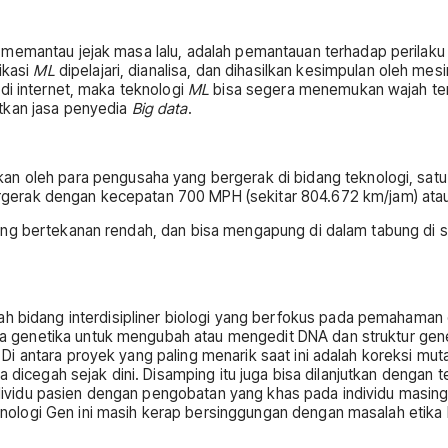
memantau jejak masa lalu, adalah pemantauan terhadap perilaku se
likasi
ML
dipelajari, dianalisa, dan dihasilkan kesimpulan oleh me
di internet, maka teknologi
ML
bisa segera menemukan wajah ters
tkan jasa penyedia
Big data
.
n oleh para pengusaha yang bergerak di bidang teknologi, satu 
gerak dengan kecepatan 700 MPH (sekitar 804.672 km/jam) atau 
ng bertekanan rendah, dan bisa mengapung di dalam tabung di se
ah bidang interdisipliner biologi yang berfokus pada pemahama
genetika untuk mengubah atau mengedit DNA dan struktur genet
i antara proyek yang paling menarik saat ini adalah koreksi mut
sa dicegah sejak dini. Disamping itu juga bisa dilanjutkan deng
ividu pasien dengan pengobatan yang khas pada individu masi
ologi Gen ini masih kerap bersinggungan dengan masalah etika