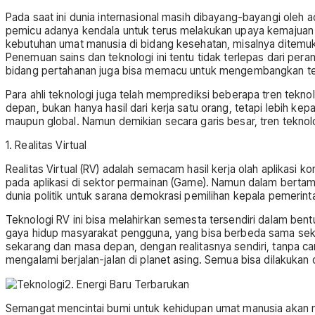
Pada saat ini dunia internasional masih dibayang-bayangi oleh
pemicu adanya kendala untuk terus melakukan upaya kemajuan t
kebutuhan umat manusia di bidang kesehatan, misalnya ditemu
Penemuan sains dan teknologi ini tentu tidak terlepas dari per
bidang pertahanan juga bisa memacu untuk mengembangkan te
Para ahli teknologi juga telah memprediksi beberapa tren tekno
depan, bukan hanya hasil dari kerja satu orang, tetapi lebih kepa
maupun global. Namun demikian secara garis besar, tren teknolog
1. Realitas Virtual
Realitas Virtual (RV) adalah semacam hasil kerja olah aplikasi k
pada aplikasi di sektor permainan (Game). Namun dalam bertam
dunia politik untuk sarana demokrasi pemilihan kepala pemerint
Teknologi RV ini bisa melahirkan semesta tersendiri dalam bent
gaya hidup masyarakat pengguna, yang bisa berbeda sama seka
sekarang dan masa depan, dengan realitasnya sendiri, tanpa campu
mengalami berjalan-jalan di planet asing. Semua bisa dilakukan ol
2. Energi Baru Terbarukan
Semangat mencintai bumi untuk kehidupan umat manusia akan 