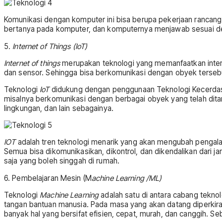
Komunikasi dengan komputer ini bisa berupa pekerjaan rancang 
bertanya pada komputer, dan komputernya menjawab sesuai de
5
. Internet of Things (IoT)
Internet of things
merupakan teknologi yang memanfaatkan inter
dan sensor. Sehingga bisa berkomunikasi dengan obyek tersebut
Teknologi
IoT
didukung dengan penggunaan Teknologi Kecerdas
misalnya berkomunikasi dengan berbagai obyek yang telah dit
lingkungan, dan lain sebagainya.
IOT
adalah tren teknologi menarik yang akan mengubah pengal
Semua bisa dikomunikasikan, dikontrol, dan dikendalikan dari ja
saja yang boleh singgah di rumah.
6. Pembelajaran Mesin (M
achine Learning
/ML)
Teknologi
Machine Learning
adalah satu di antara cabang tekno
tangan bantuan manusia. Pada masa yang akan datang diperkir
banyak hal yang bersifat efisien, cepat, murah, dan canggih. S