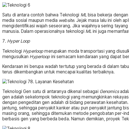
Satu di antara contoh bahwa Teknologi
ML
bisa bekerja dengan 
media sosial maupun media
website
. Jejak masa lalu ini oleh ap
mengidentifikasi wajah seseorang. Jika wajahnya sering tayang 
manusia. Dalam operasionalnya teknologi
ML
ini juga memanfaa
7
. Hyper Loop
Teknologi
Hyperloop
merupakan moda transportasi yang diusulka
mengusulkan
Hyperloop
ini semacam kendaraan yang dapat ber
Kendaraan ini berupa wadah tertutup yang berada di dalam tabu
terus dikembangkan untuk mencapai kualitas terbaiknya.
8. Layanan Kesehatan
Teknologi Gen satu di antaranya dikenal sebagai
Genomics
adal
gen adalah sekelompok teknologi yang memungkinkan rekayasa 
dengan pengeditan gen adalah di bidang perawatan kesehatan. D
jantung, sehingga penyakit kanker atau pun penyakit jantung bi
masing orang, sehingga ditemukan metode pengobatan per-ind
berbasis gen yang berbeda beda. Namun demikian, proyek Tekn