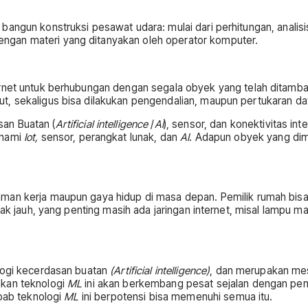
bangun konstruksi pesawat udara: mulai dari perhitungan, analis
ngan materi yang ditanyakan oleh operator komputer.
net untuk berhubungan dengan segala obyek yang telah ditambah
, sekaligus bisa dilakukan pengendalian, maupun pertukaran dat
an Buatan (
Artificial intelligence
/
AI
), sensor, dan konektivitas in
anami
Iot,
sensor, perangkat lunak, dan
AI
. Adapun obyek yang dima
aman kerja maupun gaya hidup di masa depan. Pemilik rumah bis
rak jauh, yang penting masih ada jaringan internet, misal lampu m
logi kecerdasan buatan
(Artificial intelligence)
, dan merupakan mes
akan teknologi
ML
ini akan berkembang pesat sejalan dengan p
ebab teknologi
ML
ini berpotensi bisa memenuhi semua itu.