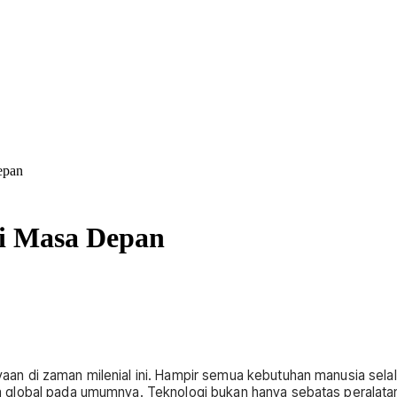
epan
gi Masa Depan
 di zaman milenial ini. Hampir semua kebutuhan manusia selalu 
a global pada umumnya. Teknologi bukan hanya sebatas peralat