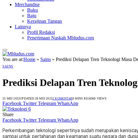
Merchandise
Buku
Baju
Kerajinan Tangan
Lainnya
Profil Redaksi
Penerimaan Naskah Mbludus.com
You are at:
Home
»
Sains
»
Prediksi Delapan Tren Teknologi Masa D
SAINS
Prediksi Delapan Tren Teknolo
25 MEI 2022
UPDATED:
28 MEI 2022
2 KOMENTAR
8 MINS READ
60
VIEWS
Facebook
Twitter
Telegram
WhatsApp
Share
Facebook
Twitter
Telegram
WhatsApp
Perkembangan teknologi sepertinya sudah merupakan keniscayaan
sampai untuk pertahanan dan keamanan suatu negara dan duni