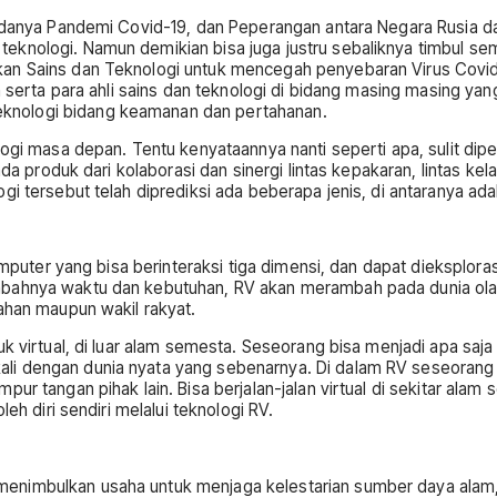
 adanya Pandemi Covid-19, dan Peperangan antara Negara Rusia da
eknologi. Namun demikian bisa juga justru sebaliknya timbul se
kan Sains dan Teknologi untuk mencegah penyebaran Virus Covi
an serta para ahli sains dan teknologi di bidang masing masing y
knologi bidang keamanan dan pertahanan.
logi masa depan. Tentu kenyataannya nanti seperti apa, sulit di
da produk dari kolaborasi dan sinergi lintas kepakaran, lintas kela
i tersebut telah diprediksi ada beberapa jenis, di antaranya adal
omputer yang bisa berinteraksi tiga dimensi, dan dapat dieksplora
bahnya waktu dan kebutuhan, RV akan merambah pada dunia olah 
ahan maupun wakil rakyat.
uk virtual, di luar alam semesta. Seseorang bisa menjadi apa saj
li dengan dunia nyata yang sebenarnya. Di dalam RV seseorang
r tangan pihak lain. Bisa berjalan-jalan virtual di sekitar alam 
eh diri sendiri melalui teknologi RV.
menimbulkan usaha untuk menjaga kelestarian sumber daya alam