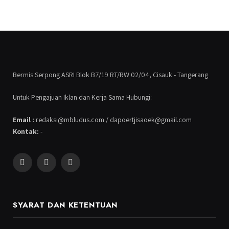
Bermis Serpong ASRI Blok B7/19 RT/RW 02/04, Cisauk - Tangerang
Untuk Pengajuan Iklan dan Kerja Sama Hubungi:
Email :
redaksi@mbludus.com / dapoertjisaoek@gmail.com
Kontak:
-
Facebook
Instagram
YouTube
SYARAT DAN KETENTUAN