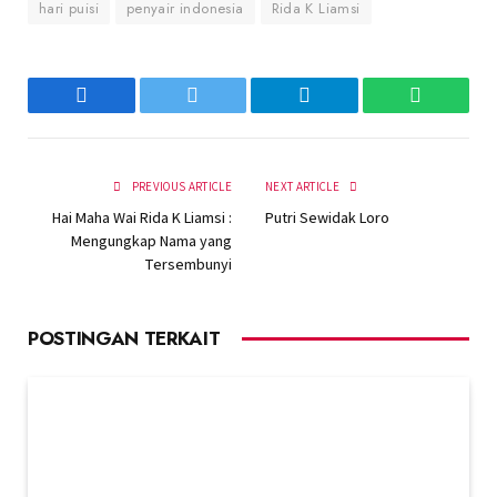
hari puisi
penyair indonesia
Rida K Liamsi
Facebook
Twitter
Telegram
WhatsAp
PREVIOUS ARTICLE
NEXT ARTICLE
Hai Maha Wai Rida K Liamsi :
Putri Sewidak Loro
Mengungkap Nama yang
Tersembunyi
POSTINGAN TERKAIT