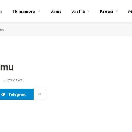
ta
Humaniora
Sains
Sastra
Kreasi
M
rmu
rmu
D
79
VIEWS
Telegram