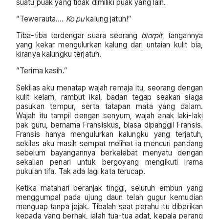
suatu puak yang tidak dimiliki puak yang lain.
“Tewerauta….
Ko pu
kalung jatuh!”
Tiba-tiba terdengar suara seorang
biorpit
, tangannya
yang kekar mengulurkan kalung dari untaian kulit bia,
kiranya kalungku terjatuh.
“Terima kasih.”
Sekilas aku menatap wajah remaja itu, seorang dengan
kulit kelam, rambut ikal, badan tegap seakan siaga
pasukan tempur, serta tatapan mata yang dalam.
Wajah itu tampil dengan senyum, wajah anak laki-laki
pak guru, bernama Fransiskus, biasa dipanggil Fransis.
Fransis hanya mengulurkan kalungku yang terjatuh,
sekilas aku masih sempat melihat ia mencuri pandang
sebelum bayangannya berkelebat menyatu dengan
sekalian penari untuk bergoyang mengikuti irama
pukulan tifa. Tak ada lagi kata terucap.
Ketika matahari beranjak tinggi, seluruh embun yang
menggumpal pada ujung daun telah gugur kemudian
menguap tanpa jejak. Tibalah saat perahu itu diberikan
kepada yang berhak, ialah tua-tua adat, kepala perang