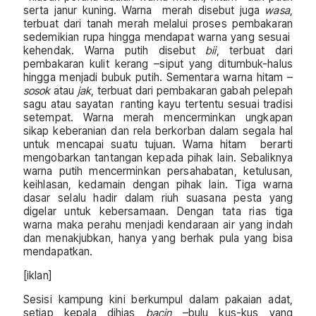
serta janur kuning. Warna merah disebut juga
wasa
,
terbuat dari tanah merah melalui proses pembakaran
sedemikian rupa hingga mendapat warna yang sesuai
kehendak. Warna putih disebut
bii
, terbuat dari
pembakaran kulit kerang –siput yang ditumbuk-halus
hingga menjadi bubuk putih. Sementara warna hitam –
sosok
atau
jak
, terbuat dari pembakaran gabah pelepah
sagu atau sayatan ranting kayu tertentu sesuai tradisi
setempat. Warna merah mencerminkan ungkapan
sikap keberanian dan rela berkorban dalam segala hal
untuk mencapai suatu tujuan. Warna hitam berarti
mengobarkan tantangan kepada pihak lain. Sebaliknya
warna putih mencerminkan persahabatan, ketulusan,
keihlasan, kedamain dengan pihak lain. Tiga warna
dasar selalu hadir dalam riuh suasana pesta yang
digelar untuk kebersamaan. Dengan tata rias tiga
warna maka perahu menjadi kendaraan air yang indah
dan menakjubkan, hanya yang berhak pula yang bisa
mendapatkan.
[iklan]
Sesisi kampung kini berkumpul dalam pakaian adat,
setiap kepala dihias
bacin
–bulu kus-kus yang