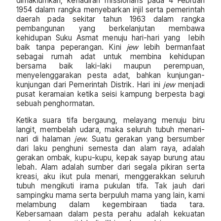
dimaklumkan, kehadiran missionaris pada 4 Februari
1954 dalam rangka menyebarkan injil serta pemerintah
daerah pada sekitar tahun 1963 dalam rangka
pembangunan yang berkelanjutan membawa
kehidupan Suku Asmat menuju hari-hari yang lebih
baik tanpa peperangan. Kini
jew
lebih bermanfaat
sebagai rumah adat untuk membina kehidupan
bersama baik laki-laki maupun perempuan,
menyelenggarakan pesta adat, bahkan kunjungan-
kunjungan dari Pemerintah Distrik. Hari ini
jew
menjadi
pusat keramaian ketika seisi kampung berpesta bagi
sebuah penghormatan.
Ketika suara tifa bergaung, melayang menuju biru
langit, membelah udara, maka seluruh tubuh menari-
nari di halaman
jew.
Suatu gerakan yang bersumber
dari laku penghuni semesta dan alam raya, adalah
gerakan ombak, kupu-kupu, kepak sayap burung atau
lebah. Alam adalah sumber dari segala pikiran serta
kreasi, aku ikut pula menari, menggerakkan seluruh
tubuh mengikuti irama pukulan tifa. Tak jauh dari
sampingku mama serta berpuluh mama yang lain, kami
melambung dalam kegembiraan tiada tara.
Kebersamaan dalam pesta perahu adalah kekuatan