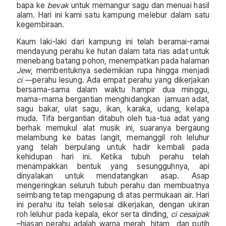
bapa ke
bevak
untuk memangur sagu dan menuai hasil
alam. Hari ini kami satu kampung melebur dalam satu
kegembiraan.
Kaum laki-laki dari kampung ini telah beramai-ramai
mendayung perahu ke hutan dalam tata rias adat untuk
menebang batang pohon, menempatkan pada halaman
Jew
, membentuknya sedemikian rupa hingga menjadi
ci —
perahu lesung. Ada empat perahu yang dikerjakan
bersama-sama dalam waktu hampir dua minggu,
mama-mama bergantian menghidangkan jamuan adat,
sagu bakar, ulat sagu, ikan, karaka, udang, kelapa
muda. Tifa bergantian ditabuh oleh tua-tua adat yang
berhak memukul alat musik ini, suaranya bergaung
melambung ke batas langit, memanggil roh leluhur
yang telah berpulang untuk hadir kembali pada
kehidupan hari ini. Ketika tubuh perahu telah
menampakkan bentuk yang sesungguhnya, api
dinyalakan untuk mendatangkan asap. Asap
mengeringkan seluruh tubuh perahu dan membuatnya
seimbang tetap mengapung di atas permukaan air. Hari
ini perahu itu telah selesai dikerjakan, dengan ukiran
roh leluhur pada kepala, ekor serta dinding,
ci cesaipak
–hiasan perahu adalah warna merah, hitam dan putih