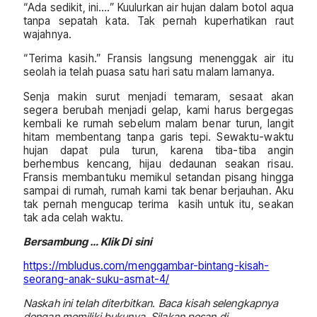
“Ada sedikit, ini….” Kuulurkan air hujan dalam botol aqua
tanpa sepatah kata. Tak pernah kuperhatikan raut
wajahnya.
“Terima kasih.” Fransis langsung menenggak air itu
seolah ia telah puasa satu hari satu malam lamanya.
Senja makin surut menjadi temaram, sesaat akan
segera berubah menjadi gelap, kami harus bergegas
kembali ke rumah sebelum malam benar turun, langit
hitam membentang tanpa garis tepi. Sewaktu-waktu
hujan dapat pula turun, karena tiba-tiba angin
berhembus kencang, hijau dedaunan seakan risau.
Fransis membantuku memikul setandan pisang hingga
sampai di rumah, rumah kami tak benar berjauhan. Aku
tak pernah mengucap terima kasih untuk itu, seakan
tak ada celah waktu.
Bersambung … Klik Di sini
https://mbludus.com/menggambar-bintang-kisah-
seorang-anak-suku-asmat-4/
Naskah ini telah diterbitkan. Baca kisah selengkapnya
dengan memiliki bukunya. Silakan pesan di