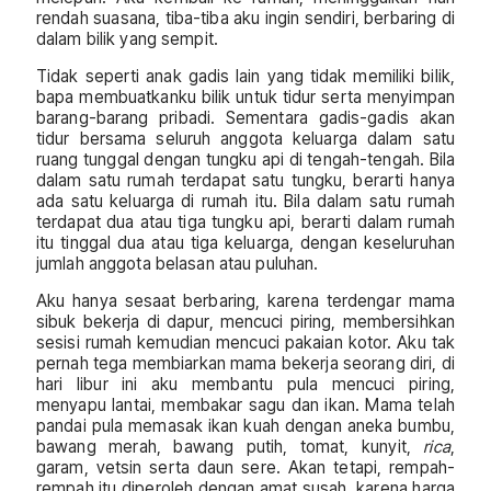
rendah suasana, tiba-tiba aku ingin sendiri, berbaring di
dalam bilik yang sempit.
Tidak seperti anak gadis lain yang tidak memiliki bilik,
bapa membuatkanku bilik untuk tidur serta menyimpan
barang-barang pribadi. Sementara gadis-gadis akan
tidur bersama seluruh anggota keluarga dalam satu
ruang tunggal dengan tungku api di tengah-tengah. Bila
dalam satu rumah terdapat satu tungku, berarti hanya
ada satu keluarga di rumah itu. Bila dalam satu rumah
terdapat dua atau tiga tungku api, berarti dalam rumah
itu tinggal dua atau tiga keluarga, dengan keseluruhan
jumlah anggota belasan atau puluhan.
Aku hanya sesaat berbaring, karena terdengar mama
sibuk bekerja di dapur, mencuci piring, membersihkan
sesisi rumah kemudian mencuci pakaian kotor. Aku tak
pernah tega membiarkan mama bekerja seorang diri, di
hari libur ini aku membantu pula mencuci piring,
menyapu lantai, membakar sagu dan ikan. Mama telah
pandai pula memasak ikan kuah dengan aneka bumbu,
bawang merah, bawang putih, tomat, kunyit,
rica
,
garam, vetsin serta daun sere. Akan tetapi, rempah-
rempah itu diperoleh dengan amat susah, karena harga