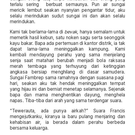
terlalu sering berbuat semaunya. Pun air sungai
mericik lembut seakan nyanyian pengantar tidur, aku
selalu merindukan sudut sungai ini dan akan selalu
merindukan.
Kami tak berlama-lama di
bevak,
hanya semalam untuk
memetik hasil kebun, satu noken sagu serta seonggok
kayu bakar. Bapa ada pertemuan di kantor distrik, ia tak
dapat lama-lama meninggalkan kampung. Kami
kembali mendayung perahu yang sama menjelang
senja saat matahari berubah menjadi bola raksasa
merah tembaga yang terhuyung dari ketinggian
angkasa bersiap menghilang di dasar samudera.
Sungai Fambrep sama ramahnya dengan suasana pagi
hari, seakan aku tak hendak meninggalkan tempat
yang hijau ini dan berniat menetap selamanya. Sejenak
bapa dan mama menghentikan dayung, menghela
napas. Tiba-tiba dari arah yang sama terdengar suara.
“Tewerauta, ada punya airkah?” Suara Francis
mengejutkanku, kiranya ia baru pulang menjaring dan
kehabisan air, ia berada dalam perahu berbeda
bersama keluarga.