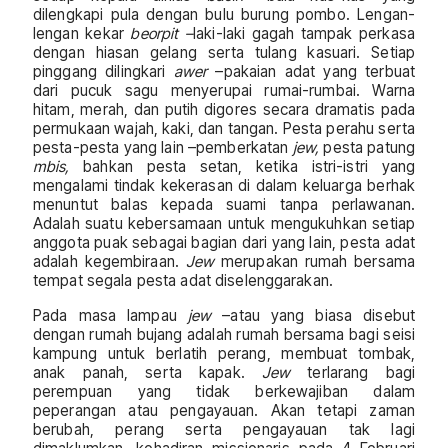
dilengkapi pula dengan bulu burung pombo. Lengan-
lengan kekar
beorpit –
laki-laki gagah tampak perkasa
dengan hiasan gelang serta tulang kasuari. Setiap
pinggang dilingkari
awer
–pakaian adat yang terbuat
dari pucuk sagu menyerupai rumai-rumbai. Warna
hitam, merah, dan putih digores secara dramatis pada
permukaan wajah, kaki, dan tangan. Pesta perahu serta
pesta-pesta yang lain –pemberkatan
jew,
pesta patung
mbis,
bahkan pesta setan, ketika istri-istri yang
mengalami tindak kekerasan di dalam keluarga berhak
menuntut balas kepada suami tanpa perlawanan.
Adalah suatu kebersamaan untuk mengukuhkan setiap
anggota puak sebagai bagian dari yang lain, pesta adat
adalah kegembiraan.
Jew
merupakan rumah bersama
tempat segala pesta adat diselenggarakan.
Pada masa lampau
jew
–atau yang biasa disebut
dengan rumah bujang adalah rumah bersama bagi seisi
kampung untuk berlatih perang, membuat tombak,
anak panah, serta kapak.
Jew
terlarang bagi
perempuan yang tidak berkewajiban dalam
peperangan atau pengayauan. Akan tetapi zaman
berubah, perang serta pengayauan tak lagi