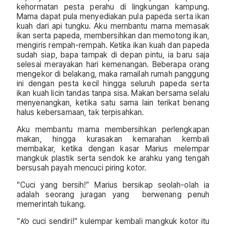
kehormatan pesta perahu di lingkungan kampung.
Mama dapat pula menyediakan pula papeda serta ikan
kuah dari api tungku. Aku membantu mama memasak
ikan serta papeda, membersihkan dan memotong ikan,
mengiris rempah-rempah. Ketika ikan kuah dan papeda
sudah siap, bapa tampak di depan pintu, ia baru saja
selesai merayakan hari kemenangan. Beberapa orang
mengekor di belakang, maka ramailah rumah panggung
ini dengan pesta kecil hingga seluruh papeda serta
ikan kuah licin tandas tanpa sisa. Makan bersama selalu
menyenangkan, ketika satu sama lain terikat benang
halus kebersamaan, tak terpisahkan.
Aku membantu mama membersihkan perlengkapan
makan, hingga kurasakan kemarahan kembali
membakar, ketika dengan kasar Marius melempar
mangkuk plastik serta sendok ke arahku yang tengah
bersusah payah mencuci piring kotor.
“Cuci yang bersih!” Marius bersikap seolah-olah ia
adalah seorang juragan yang berwenang penuh
memerintah tukang.
“
K
o cuci sendiri!” kulempar kembali mangkuk kotor itu