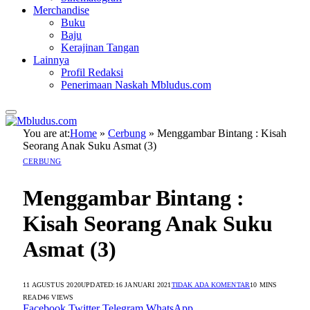
Merchandise
Buku
Baju
Kerajinan Tangan
Lainnya
Profil Redaksi
Penerimaan Naskah Mbludus.com
You are at:
Home
»
Cerbung
»
Menggambar Bintang : Kisah
Seorang Anak Suku Asmat (3)
CERBUNG
Menggambar Bintang :
Kisah Seorang Anak Suku
Asmat (3)
11 AGUSTUS 2020
UPDATED:
16 JANUARI 2021
TIDAK ADA KOMENTAR
10 MINS
READ
46
VIEWS
Facebook
Twitter
Telegram
WhatsApp