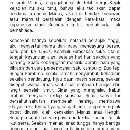
ke arah Marius, tetapi jahanam itu telah pergi. Sejak
kejadian itu aku tahu, bahwa aku tak akan dapat
berdamai dengan Marius, aku tak hendak melawan
atau memulai pertikaian dengan kata-kata, maka
kuputuskan diam. Kuanggap ia tak pernah ada –tak
pernah ada.
Keesokan harinya sebelum matahari beranjak tinggi,
aku menyertai mama dan bapa mendayung perahu
baru peri ke
bevak.
Kembali kurasakan suka cita di
tengah kesunyian alam setelah hari-hari sekolah yang
panjang. Suatu kebanggaan memiliki perahu baru yang
dihias indah atas persembahan satu kampung. Dua tepi
Sungai Fambrep selalu ramah menyambut kehadiran
sekalian pendayung, hijau daun masih serupa, seakan
disepuh warna emas saat sinar matahari berpijar dari
langit sebelah timur. Sinar yang menghalau kabut
embun, menyibak redup suasana. Suara satwa liar
bersahut-sahutan membelah hening, membawa
khayalan ke tempat yang sangat jauh, tempat yang tak
dapat dirusak oleh kenakalan Marius atau Hengki.
Sungguh suatu hal yang nyaman kedua orang itu tak
ikut serta. Seakan menjadi anak tunggal hanya bertiga
dengan orang tua, tanpa kehadiran dua orang yang