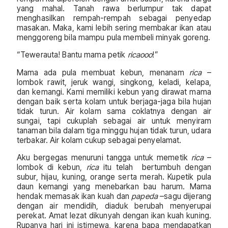
yang mahal. Tanah rawa berlumpur tak dapat
menghasilkan rempah-rempah sebagai penyedap
masakan. Maka, kami lebih sering membakar ikan atau
menggoreng bila mampu pula membeli minyak goreng.
“Tewerauta! Bantu mama petik
ricaooo
!”
Mama ada pula membuat kebun, menanam
rica
–
lombok rawit, jeruk wangi, singkong, keladi, kelapa,
dan kemangi. Kami memiliki kebun yang dirawat mama
dengan baik serta kolam untuk berjaga-jaga bila hujan
tidak turun. Air kolam sama coklatnya dengan air
sungai, tapi cukuplah sebagai air untuk menyiram
tanaman bila dalam tiga minggu hujan tidak turun, udara
terbakar. Air kolam cukup sebagai penyelamat.
Aku bergegas menuruni tangga untuk memetik
rica
–
lombok di kebun,
rica
itu telah bertumbuh dengan
subur, hijau, kuning, orange serta merah. Kupetik pula
daun kemangi yang menebarkan bau harum. Mama
hendak memasak ikan kuah dan
papeda
–sagu dijerang
dengan air mendidih, diaduk berubah menyerupai
perekat. Amat lezat dikunyah dengan ikan kuah kuning.
Rupanya hari ini istimewa, karena bapa mendapatkan