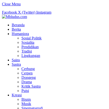
Close Menu
Facebook
X (Twitter)
Instagram
Beranda
Berita
Humaniora
Sosial Politik
Sosialita
Pendidikan
Tradisi
Lingkungan
Sains
Sastra
Cerbung
Cerpen
Dongeng
Drama
Kritik Sastra
Puisi
Kreasi
Bisnis
Musik
Sinematografi