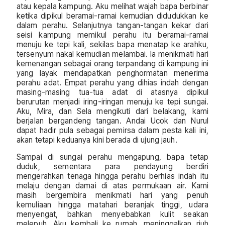
atau kepala kampung. Aku melihat wajah bapa berbinar
ketika dipikul beramai-ramai kemudian didudukkan ke
dalam perahu. Selanjutnya tangan-tangan kekar dari
seisi kampung memikul perahu itu beramai-ramai
menuju ke tepi kali, sekilas bapa menatap ke arahku,
tersenyum nakal kemudian melambai. Ia menikmati hari
kemenangan sebagai orang terpandang di kampung ini
yang layak mendapatkan penghormatan menerima
perahu adat. Empat perahu yang dihias indah dengan
masing-masing tua-tua adat di atasnya dipikul
berurutan menjadi iring-iringan menuju ke tepi sungai.
Aku, Mira, dan Sela mengikuti dari belakang, kami
berjalan bergandeng tangan. Andai Ucok dan Nurul
dapat hadir pula sebagai pemirsa dalam pesta kali ini,
akan tetapi keduanya kini berada di ujung jauh.
Sampai di sungai perahu mengapung, bapa tetap
duduk, sementara para pendayung berdiri
mengerahkan tenaga hingga perahu berhias indah itu
melaju dengan damai di atas permukaan air. Kami
masih bergembira menikmati hari yang penuh
kemuliaan hingga matahari beranjak tinggi, udara
menyengat, bahkan menyebabkan kulit seakan
melepuh. Aku kembali ke rumah, meninggalkan riuh