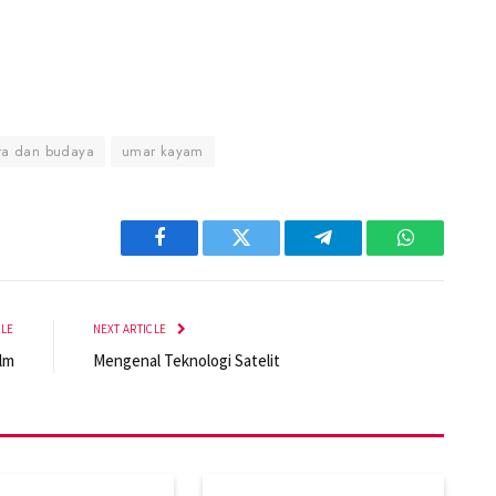
tra dan budaya
umar kayam
Facebook
Twitter
Telegram
WhatsApp
CLE
NEXT ARTICLE
lm
Mengenal Teknologi Satelit