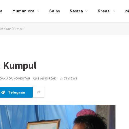
ta
Humaniora
Sains
Sastra
Kreasi
M
 Makan Kumpul
n Kumpul
IDAK ADA KOMENTAR
3 MINS READ
51
VIEWS
Telegram