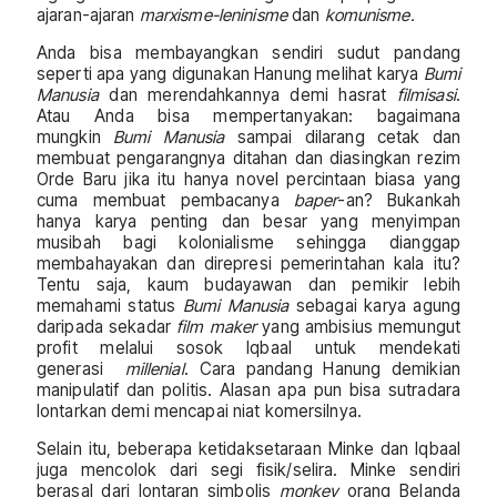
ajaran-ajaran
marxisme-leninisme
dan
komunisme.
Anda bisa membayangkan sendiri sudut pandang
seperti apa yang digunakan Hanung melihat karya
Bumi
Manusia
dan merendahkannya demi hasrat
filmisasi
.
Atau Anda bisa mempertanyakan: bagaimana
mungkin
Bumi Manusia
sampai dilarang cetak dan
membuat pengarangnya ditahan dan diasingkan rezim
Orde Baru jika itu hanya novel percintaan biasa yang
cuma membuat pembacanya
baper
-an? Bukankah
hanya karya penting dan besar yang menyimpan
musibah bagi kolonialisme sehingga dianggap
membahayakan dan direpresi pemerintahan kala itu?
Tentu saja, kaum budayawan dan pemikir lebih
memahami status
Bumi Manusia
sebagai karya agung
daripada sekadar
film maker
yang ambisius memungut
profit melalui sosok Iqbaal untuk mendekati
generasi
millenial
. Cara pandang Hanung demikian
manipulatif dan politis. Alasan apa pun bisa sutradara
lontarkan demi mencapai niat komersilnya.
Selain itu, beberapa ketidaksetaraan Minke dan Iqbaal
juga mencolok dari segi fisik/selira. Minke sendiri
berasal dari lontaran simbolis
monkey
orang Belanda