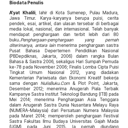
Biodata Penulis
A’yat Khalili
, lahir di Kota Sumenep, Pulau Madura,
Jawa Timur. Karya-karyanya berupa puisi, cerita
pendek, esai, artikel, dan ulasan tersebar di berbagai
media lokal, nasional, dan internasional. Telah banyak
mendapat penghargaan dan terbit lebih dari 80
buku
.
Penghargaan-penghargaan yang pernah
diterimanya, antara lain
menerima penghargaan sastra
Pusat Bahasa Depertemen Pendidikan Nasional
(PBDepdiknas, Jakarta, 2006) dalam rangka Bulan
Bahasa & Sastra 2006, sekaligus Hari Sumpah Pemuda
ke-78 pada November 2006; Finalis Lomba Cipta Puisi
Tingkat Umum Nasional 2012, yang diadakan
Kementerian Pariwisata dan Ekonomi Kreatif bekerja
sama dengan
NulisBuku.Com
& Plot Point, Jakarta,
Desember 2012; menerima Anugerah Piala Terbaik
Kampanye Sastra Institut Teknologi Bandung (ITB) pada
Mei 2014; menerima Penghargaan Asia Tenggara
dalam Anugerah Sastra Dunia Nusantara Melayu Raya
(NUMERA-Malaysia) dari Persatuan Numera Malaysia
pada Maret 2014; memperoleh penghargaan Festival
Sastra Fakultas Ilmu Budaya Universitas Gajah Mada
(UGM) pada Juni 2015. Ia pernah diundang