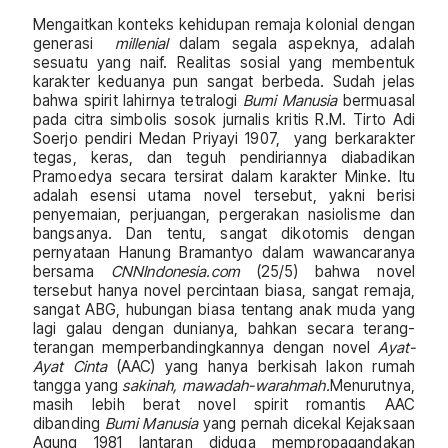
Mengaitkan konteks kehidupan remaja kolonial dengan
generasi
millenial
dalam segala aspeknya, adalah
sesuatu yang naif. Realitas sosial yang membentuk
karakter keduanya pun sangat berbeda. Sudah jelas
bahwa spirit lahirnya tetralogi
Bumi Manusia
bermuasal
pada citra simbolis sosok jurnalis kritis R.M. Tirto Adi
Soerjo pendiri Medan Priyayi 1907, yang berkarakter
tegas, keras, dan teguh pendiriannya diabadikan
Pramoedya secara tersirat dalam karakter Minke. Itu
adalah esensi utama novel tersebut, yakni berisi
penyemaian, perjuangan, pergerakan nasiolisme dan
bangsanya. Dan tentu, sangat dikotomis dengan
pernyataan Hanung Bramantyo dalam wawancaranya
bersama
CNNIndonesia.com
(25/5) bahwa novel
tersebut hanya novel percintaan biasa, sangat remaja,
sangat ABG, hubungan biasa tentang anak muda yang
lagi galau dengan dunianya, bahkan secara terang-
terangan memperbandingkannya dengan novel
Ayat-
Ayat Cinta
(AAC) yang hanya berkisah lakon rumah
tangga yang
sakinah, mawadah-warahmah.
Menurutnya,
masih lebih berat novel spirit romantis AAC
dibanding
Bumi Manusia
yang pernah dicekal Kejaksaan
Agung 1981 lantaran diduga mempropagandakan