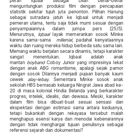
peran Iqbaal sebagai Dilan benar-benar
menguntungkan produksi film dengan pencapaian
statistik sekitar tujuh juta penonton. Pilihan Hanung
sebagai sutradara jatuh ke Iqbaal untuk menjadi
pemeran utama, tentu saja tidak murni sesuai dengan
penyampaiannya dalam jumpa pers (25/5).
Menurutnya,
Iqbaal
layak memerankan sosok Minke
karena sama-sama
millenial
, padahal kenyataannya
waktu dan ruang mereka hidup berbeda satu sama lain.
Memang waktu berjalan secara dinamis, tetapi karakter
sangat menentukan. Iqbaal adalah anak
mantan
boyband
Coboy Junior yang impresinya lekat
dengan anak ABG romantisme, apalagi sejak pamor
dengan sosok Dilannya menjadi pujaan banyak kaum
cewek
alay-lebay.
Sementara Minke sosok anak
sekolah HBS bernasab keluarga Ningrat Jawa abad ke-
20 di masa kolonial Hindia Belanda yang berkarakter
progres, intelek, idealis, dan dewasa. Meski, karakter
dalam film bisa dibuat-buat sesuai sensasi dan
ekspektasi dengan estimasi sama antara keduanya,
tetapi bukankah dengan rekayasa tersebut malah
menghapus esensi karya dan menodai kebenarannya
dengan tidak menghargai tujuan penulisnya sebagai
referensi sejarah dan dokumentasi?