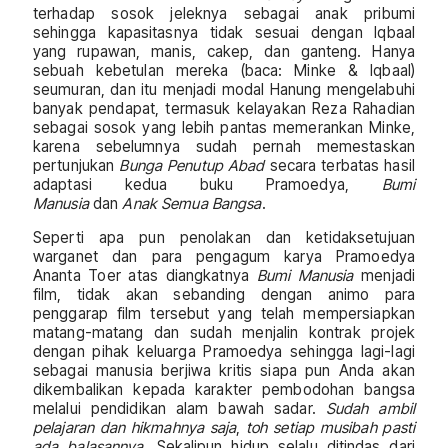
terhadap sosok jeleknya sebagai anak pribumi
sehingga kapasitasnya tidak sesuai dengan Iqbaal
yang rupawan, manis, cakep, dan ganteng. Hanya
sebuah kebetulan mereka (baca: Minke & Iqbaal)
seumuran, dan itu menjadi modal Hanung mengelabuhi
banyak pendapat, termasuk kelayakan Reza Rahadian
sebagai sosok yang lebih pantas memerankan Minke,
karena sebelumnya sudah pernah memestaskan
pertunjukan
Bunga Penutup Abad
secara terbatas hasil
adaptasi kedua buku Pramoedya,
Bumi
Manusia
dan
Anak Semua Bangsa
.
Seperti apa pun penolakan dan ketidaksetujuan
warganet dan para pengagum karya Pramoedya
Ananta Toer atas diangkatnya
Bumi Manusia
menjadi
film, tidak akan sebanding dengan animo para
penggarap film tersebut yang telah mempersiapkan
matang-matang dan sudah menjalin kontrak projek
dengan pihak keluarga Pramoedya sehingga lagi-lagi
sebagai manusia berjiwa kritis siapa pun Anda akan
dikembalikan kepada karakter pembodohan bangsa
melalui pendidikan alam bawah sadar.
Sudah ambil
pelajaran dan hikmahnya saja
,
toh setiap musibah pasti
ada balasannya.
Sekalipun hidup selalu ditindas dari