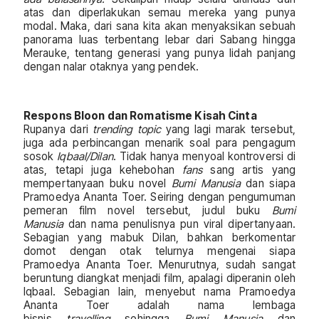
atas dan diperlakukan semau mereka yang punya
modal. Maka, dari sana kita akan menyaksikan sebuah
panorama luas terbentang lebar dari Sabang hingga
Merauke, tentang generasi yang punya lidah panjang
dengan nalar otaknya yang pendek.
Respons Bloon dan Romatisme Kisah Cinta
Rupanya dari
trending topic
yang lagi marak tersebut,
juga ada perbincangan menarik soal para pengagum
sosok
Iqbaal/Dilan
. Tidak hanya menyoal kontroversi di
atas, tetapi juga kehebohan
fans
sang artis yang
mempertanyaan buku novel
Bumi Manusia
dan siapa
Pramoedya Ananta Toer. Seiring dengan pengumuman
pemeran film novel tersebut, judul buku
Bumi
Manusia
dan nama penulisnya pun viral dipertanyaan.
Sebagian yang mabuk Dilan, bahkan berkomentar
domot dengan otak telurnya mengenai siapa
Pramoedya Ananta Toer. Menurutnya, sudah sangat
beruntung diangkat menjadi film, apalagi diperanin oleh
Iqbaal. Sebagian lain, menyebut nama Pramoedya
Ananta Toer adalah nama lembaga
bisnis
travelling
sehingga
Bumi Manusia
dan