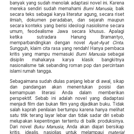
banyak yang sudah menolak adaptasi novel ini. Karena
mereka sendiri sudah memahami
Bumi Manusia
, baik
secara teks sebagai karya literatur agung, secara riset
ilmiah, dokumen peradaban, dan sejarah maupun
secara konteks yang berisi ideologi nasiolisme secara
umum, feodealisme Jawa secara khusus. Apalagi
ketika sutradara Hanung Bramantyo,
memparbandingkan dengan novel
Ayat-Ayat Cinta
.
Sungguh, klaim cita rasa yang rendah! Hanya pembaca
kritis yang mampu memasuki
Bumi Manusia
sebagai
disiplin mahakarya karya klasik bangkitnya
nasionalisme tak sebanding roman pop dan percintaan
islami rumah tangga.
Sebagaimana sudah diulas panjang lebar di awal, sikap
dan pandangan akan menentukan posisi dan
kemampuan literasi Anda dalam memberikan
perspektif. Sebab ini adalah novel yang diadaptasi
menjadi film dan bukan film yang dijadikan buku. Tidak
salah kaprah penilaian bertumpu karena hanya melihat
satu titik terang layar lebar dan tidak sadar diri sebab
melupakan kepentingan tertentu di balik produksinya.
Dari novel
Buku Manusia
, Anda akan diajari bersikap
kritis, idealis, nasiolias untuk melampaui
material