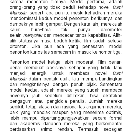
karena menonton filmnya. Model pertama, adalah
orang-orang yang tidak peduli terhadap novel
Bumi
Manusia
seperti apa pun itu meski kehadiran mereka
mendominasi kedua model penonton berikutnya dan
dampaknya lebih gempar. Dengan kata lain, merekalah
kaum hura-hara tak punya barometer
selain
menyolak
dan mencecar tanpa kapabilitas. Alih-
alih statusnya masa bodoh ketika film sudah selesai
ditonton. Jika pun ada yang penasaran, model
penonton kuriositas semacam ini masuk ke nomor tiga.
Penonton model ketiga lebih moderat. Film benar-
benar membuat posisinya sebagai yang tidak tahu
menjadi energik untuk membaca novel
Bumi
Manusia
dalam bentuk utuh, lalu memperbandingkan
dan mengkritisinya dengan penuh bijak. Sementara
model kedua, adalah mereka yang sudah membaca
novelnya jauh sebelum difilmkan, bisa dikatakan
pengagum atau pengidola penulis. Jumlah mereka
sedikit, tetapi alasan dan rasionalitas argumen mereka,
baik yang menolak maupun yang menerima optimis,
lebih mampu dipertanggungjawabkan secara formal
dan akademis daripada mereka yang berkomentar
berdasarkan animo rendah. Termasuk sebagian