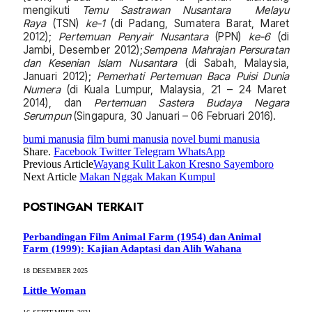
mengikuti
Temu Sastrawan Nusantara Melayu
Raya
(TSN)
ke-1
(di Padang, Sumatera Barat, Maret
2012);
Pertemuan Penyair Nusantara
(PPN)
ke-6
(di
Jambi, Desember 2012);
Sempena Mahrajan Persuratan
dan Kesenian Islam Nusantara
(di Sabah, Malaysia,
Januari 2012);
Pemerhati Pertemuan Baca Puisi Dunia
Numera
(di Kuala Lumpur, Malaysia, 21 – 24 Maret
2014), dan
Pertemuan Sastera Budaya Negara
Serumpun
(Singapura, 30 Januari – 06 Februari 2016).
bumi manusia
film bumi manusia
novel bumi manusia
Share.
Facebook
Twitter
Telegram
WhatsApp
Previous Article
Wayang Kulit Lakon Kresno Sayemboro
Next Article
Makan Nggak Makan Kumpul
POSTINGAN TERKAIT
Perbandingan Film Animal Farm (1954) dan Animal
Farm (1999): Kajian Adaptasi dan Alih Wahana
18 DESEMBER 2025
Little Woman