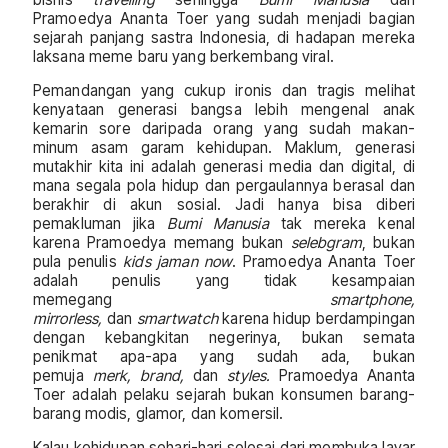
Pramoedya Ananta Toer yang sudah menjadi bagian
sejarah panjang sastra Indonesia, di hadapan mereka
laksana meme baru yang berkembang viral.
Pemandangan yang cukup ironis dan tragis melihat
kenyataan generasi bangsa lebih mengenal anak
kemarin sore daripada orang yang sudah makan-
minum asam garam kehidupan. Maklum, generasi
mutakhir kita ini adalah generasi media dan digital, di
mana segala pola hidup dan pergaulannya berasal dan
berakhir di akun sosial. Jadi hanya bisa diberi
pemakluman jika
Bumi Manusia
tak mereka kenal
karena Pramoedya memang bukan
selebgram
, bukan
pula penulis
kids jaman now
. Pramoedya Ananta Toer
adalah penulis yang tidak kesampaian
memegang
smartphone,
mirrorless,
dan
smartwatch
karena hidup berdampingan
dengan kebangkitan negerinya, bukan semata
penikmat apa-apa yang sudah ada, bukan
pemuja
merk, brand,
dan
styles.
Pramoedya Ananta
Toer adalah pelaku sejarah bukan konsumen barang-
barang modis, glamor, dan komersil.
Kalau kehidupan sehari-hari selesai dari membuka layar