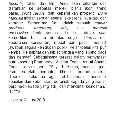
benefits,
tetapi dari film, Anda akan dituntun dan
diarahkan ke sebatas merek, bisnis ikon, trend
pasar,
profit results,
dan kepemilikan properti.
Bumi
Manusia
adalah sebuah esensi, eksistensi, kualitas, dan
karakter. Sementara film adalah sebuah
market
products, temporary ads,
dan
material
advertising.
Tentu semua tidak bisa dielak, saat
komoditas bertahta di atas segala
interest
dan
kebutuhan konsumen, modal dan pasar menjadi
jawaban segala kehidupan publik. Pelan-pelan kita pun
kembali ke habitat dan tabiat bangsa yang lapang dada
dan pemaaf. Sebagaimana tersirat dalam pernyataan
putri kandung Pramoedya Ananta Toer – Astuti Ananta
Toer – dalam pers, “Saya berharap, mungkin juga
Pram, setelah menonton film ini, penonton akan
diberikan kekuatan agar lebih berani, mencintai
keadilan dan kebenaran, berpihak kepada yang benar,
berpihak kepada yang adil, dan mencintai keindahan.”
(al/rfh)
Jakarta, 01 Juni 2018