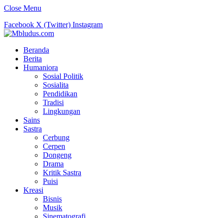
Close Menu
Facebook
X (Twitter)
Instagram
Beranda
Berita
Humaniora
Sosial Politik
Sosialita
Pendidikan
Tradisi
Lingkungan
Sains
Sastra
Cerbung
Cerpen
Dongeng
Drama
Kritik Sastra
Puisi
Kreasi
Bisnis
Musik
Sinematografi