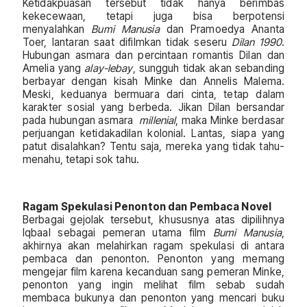
Ketidakpuasan tersebut tidak hanya berimbas
kekecewaan, tetapi juga bisa berpotensi
menyalahkan
Bumi Manusia
dan Pramoedya Ananta
Toer, lantaran saat difilmkan tidak seseru
Dilan 1990
.
Hubungan asmara dan percintaan romantis Dilan dan
Amelia yang
alay-lebay
, sungguh tidak akan sebanding
berbayar dengan kisah Minke dan Annelis Malema.
Meski, keduanya bermuara dari cinta, tetap dalam
karakter sosial yang berbeda. Jikan Dilan bersandar
pada hubungan asmara
millenial
, maka Minke berdasar
perjuangan ketidakadilan kolonial. Lantas, siapa yang
patut disalahkan? Tentu saja, mereka yang tidak tahu-
menahu, tetapi sok tahu.
Ragam Spekulasi Penonton dan Pembaca Novel
Berbagai gejolak tersebut, khususnya atas dipilihnya
Iqbaal sebagai pemeran utama film
Bumi Manusia
,
akhirnya akan melahirkan ragam spekulasi di antara
pembaca dan penonton. Penonton yang memang
mengejar film karena kecanduan sang pemeran Minke,
penonton yang ingin melihat film sebab sudah
membaca bukunya dan penonton yang mencari buku