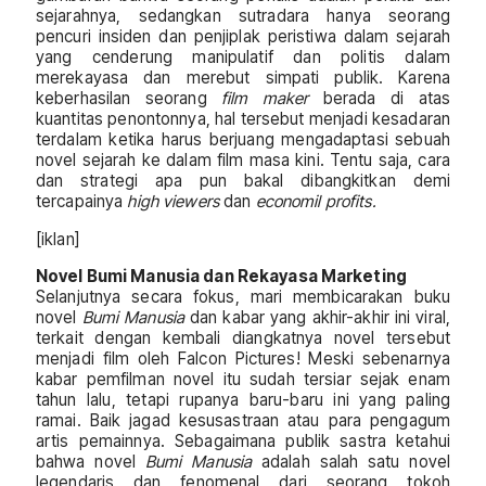
sejarahnya, sedangkan sutradara hanya seorang
pencuri insiden dan penjiplak peristiwa dalam sejarah
yang cenderung manipulatif dan politis dalam
merekayasa dan merebut simpati publik. Karena
keberhasilan seorang
film maker
berada di atas
kuantitas penontonnya, hal tersebut menjadi kesadaran
terdalam ketika harus berjuang mengadaptasi sebuah
novel sejarah ke dalam film masa kini. Tentu saja, cara
dan strategi apa pun bakal dibangkitkan demi
tercapainya
high viewers
dan
economil profits.
[iklan]
Novel Bumi Manusia dan Rekayasa Marketing
Selanjutnya secara fokus, mari membicarakan buku
novel
Bumi Manusia
dan kabar yang akhir-akhir ini viral,
terkait dengan kembali diangkatnya novel tersebut
menjadi film oleh Falcon Pictures! Meski sebenarnya
kabar pemfilman novel itu sudah tersiar sejak enam
tahun lalu, tetapi rupanya baru-baru ini yang paling
ramai. Baik jagad kesusastraan atau para pengagum
artis pemainnya. Sebagaimana publik sastra ketahui
bahwa novel
Bumi Manusia
adalah salah satu novel
legendaris dan fenomenal dari seorang tokoh