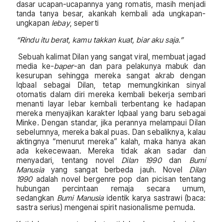
dasar ucapan-ucapannya yang romatis, masih menjadi
tanda tanya besar, akankah kembali ada ungkapan-
ungkapan
lebay
, seperti
“Rindu itu berat, kamu takkan kuat, biar aku saja.”
Sebuah kalimat Dilan yang sangat viral, membuat jagad
media ke-
baper
-an dan para pelakunya mabuk dan
kesurupan sehingga mereka sangat akrab dengan
Iqbaal sebagai Dilan, tetap memungkinkan sinyal
otomatis dalam diri mereka kembali bekerja sembari
menanti layar lebar kembali terbentang ke hadapan
mereka menyajikan karakter Iqbaal yang baru sebagai
Minke. Dengan standar, jika perannya melampaui Dilan
sebelumnya, mereka bakal puas. Dan sebaliknya, kalau
aktingnya “menurut mereka” kalah, maka hanya akan
ada kekecewaan. Mereka tidak akan sadar dan
menyadari, tentang novel
Dilan 1990
dan
Bumi
Manusia
yang sangat berbeda jauh. Novel
Dilan
1990
adalah novel bergenre pop dan picisan tentang
hubungan percintaan remaja secara umum,
sedangkan
Bumi Manusia
identik karya sastrawi (baca:
sastra serius) mengenai spirit nasionalisme pemuda.