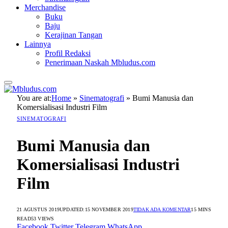
Merchandise
Buku
Baju
Kerajinan Tangan
Lainnya
Profil Redaksi
Penerimaan Naskah Mbludus.com
You are at:
Home
»
Sinematografi
»
Bumi Manusia dan
Komersialisasi Industri Film
SINEMATOGRAFI
Bumi Manusia dan
Komersialisasi Industri
Film
21 AGUSTUS 2019
UPDATED:
15 NOVEMBER 2019
TIDAK ADA KOMENTAR
15 MINS
READ
53
VIEWS
Facebook
Twitter
Telegram
WhatsApp