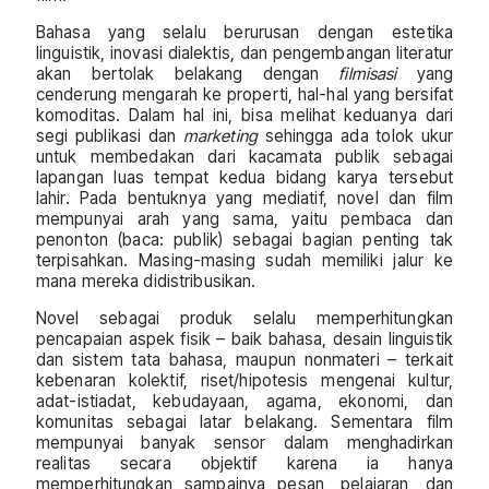
Bahasa yang selalu berurusan dengan estetika
linguistik, inovasi dialektis, dan pengembangan literatur
akan bertolak belakang dengan
filmisasi
yang
cenderung mengarah ke properti, hal-hal yang bersifat
komoditas. Dalam hal ini, bisa melihat keduanya dari
segi publikasi dan
marketing
sehingga ada tolok ukur
untuk membedakan dari kacamata publik sebagai
lapangan luas tempat kedua bidang karya tersebut
lahir. Pada bentuknya yang mediatif, novel dan film
mempunyai arah yang sama, yaitu pembaca dan
penonton (baca: publik) sebagai bagian penting tak
terpisahkan. Masing-masing sudah memiliki jalur ke
mana mereka didistribusikan.
Novel sebagai produk selalu memperhitungkan
pencapaian aspek fisik – baik bahasa, desain linguistik
dan sistem tata bahasa, maupun nonmateri – terkait
kebenaran kolektif, riset/hipotesis mengenai kultur,
adat-istiadat, kebudayaan, agama, ekonomi, dan
komunitas sebagai latar belakang. Sementara film
mempunyai banyak sensor dalam menghadirkan
realitas secara objektif karena ia hanya
memperhitungkan sampainya pesan, pelajaran, dan