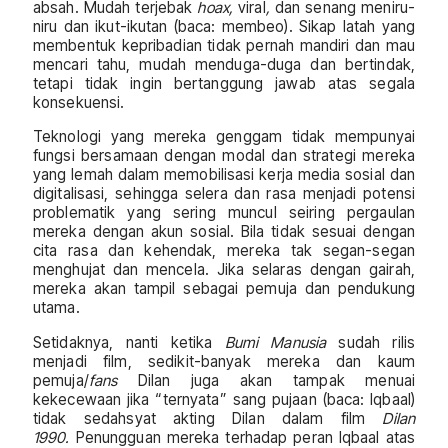
absah. Mudah terjebak
hoax,
viral
,
dan senang meniru-
niru dan ikut-ikutan (baca: membeo). Sikap latah yang
membentuk kepribadian tidak pernah mandiri dan mau
mencari tahu, mudah menduga-duga dan bertindak,
tetapi tidak ingin bertanggung jawab atas segala
konsekuensi.
Teknologi yang mereka genggam tidak mempunyai
fungsi bersamaan dengan modal dan strategi mereka
yang lemah dalam memobilisasi kerja media sosial dan
digitalisasi, sehingga selera dan rasa menjadi potensi
problematik yang sering muncul seiring pergaulan
mereka dengan akun sosial. Bila tidak sesuai dengan
cita rasa dan kehendak, mereka tak segan-segan
menghujat dan mencela. Jika selaras dengan gairah,
mereka akan tampil sebagai pemuja dan pendukung
utama.
Setidaknya, nanti ketika
Bumi Manusia
sudah rilis
menjadi film, sedikit-banyak mereka dan kaum
pemuja/
fans
Dilan juga akan tampak menuai
kekecewaan jika “ternyata” sang pujaan (baca: Iqbaal)
tidak sedahsyat akting Dilan dalam film
Dilan
1990.
Penungguan mereka terhadap peran Iqbaal atas