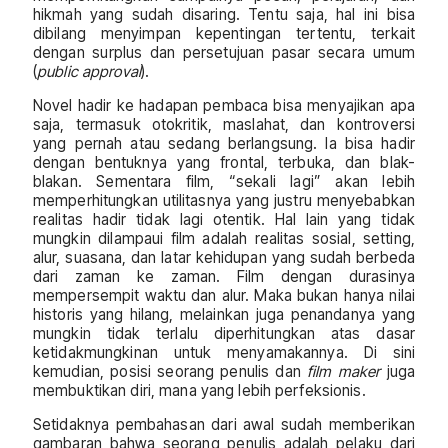
hikmah yang sudah disaring. Tentu saja, hal ini bisa
dibilang menyimpan kepentingan tertentu, terkait
dengan surplus dan persetujuan pasar secara umum
(
public approval
).
Novel hadir ke hadapan pembaca bisa menyajikan apa
saja, termasuk otokritik, maslahat, dan kontroversi
yang pernah atau sedang berlangsung. Ia bisa hadir
dengan bentuknya yang frontal, terbuka, dan blak-
blakan. Sementara film, “sekali lagi” akan lebih
memperhitungkan utilitasnya yang justru menyebabkan
realitas hadir tidak lagi otentik. Hal lain yang tidak
mungkin dilampaui film adalah realitas sosial, setting,
alur, suasana, dan latar kehidupan yang sudah berbeda
dari zaman ke zaman. Film dengan durasinya
mempersempit waktu dan alur. Maka bukan hanya nilai
historis yang hilang, melainkan juga penandanya yang
mungkin tidak terlalu diperhitungkan atas dasar
ketidakmungkinan untuk menyamakannya. Di sini
kemudian, posisi seorang penulis dan
film maker
juga
membuktikan diri, mana yang lebih perfeksionis.
Setidaknya pembahasan dari awal sudah memberikan
gambaran bahwa seorang penulis adalah pelaku dari