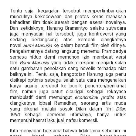
Tentu saja, kegagalan tersebut mempertimbangkan
munculnya kekecewaan dan protes keras manakala
kehadiran film tidak searah dengan esensi novelnya.
Dan setidaknya, Hanung Bramantyo selaku sutradara
juga menyadari hal tersebut, juga kontroversi yang
sedang berlangsung atas kembali diangkatnya
novel
Bumi Manusia
ke dalam bentuk film oleh dirinya.
Pengalamannya datang langsung menemui Pramoedya
semasa hidup demi memohon izin membuat versi
film
Bumi Manusia
yang tidak direspon menjadi salah
satu gambaran penolakan sang novelis terhadap niat
baiknya ini. Tentu saja, kengototan Hanung juga perlu
disikapi optimis sebagai salah satu cara mengenalkan
karya agung tersebut ke publik penonton/penikmat
film, namun juga patut dicurigai sebagai rekayasa
manipulatif demi memungut
economical profits
atas
diangkatnya Iqbaal Ramadhan, seorang artis muda
yang dikenal melalui sosok Dilan dalam film
Dilan
1990
sebagai pemeran utamanya, hanya untuk
memenuhi hasrat laku jual, nafsu komersil.
Kita menyadari bersama bahwa tidak lama sebelum ini