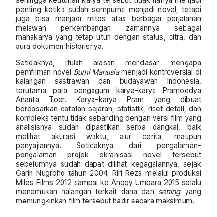
sehingga keutuhan karya tersebut tidak hanya menjadi
penting ketika sudah sempurna menjadi novel, tetapi
juga bisa menjadi mitos atas berbagai perjalanan
melawan perkembangan zamannya sebagai
mahakarya yang tetap utuh dengan status, citra, dan
aura dokumen historisnya.
Setidaknya, itulah alasan mendasar mengapa
pemfilman novel
Bumi Manusia
menjadi kontroversial di
kalangan sastrawan dan budayawan Indonesia,
terutama para pengagum karya-karya Pramoedya
Ananta Toer. Karya-karya Pram yang dibuat
berdasarkan catatan sejarah, statistik, riset detail, dan
kompleks tentu tidak sebanding dengan versi film yang
analisisnya sudah dipastikan serba dangkal, baik
melihat akurasi waktu, alur cerita, maupun
penyajiannya. Setidaknya dari pengalaman-
pengalaman projek ekranisasi novel tersebut
sebelumnya sudah dapat dilihat kegagalannya, sejak
Garin Nugroho tahun 2004, Riri Reza melalui produksi
Miles Films 2012 sampai ke Anggy Umbara 2015 selalu
menemukan halangan terkait dana dan
setting
yang
memungkinkan film tersebut hadir secara maksimum.