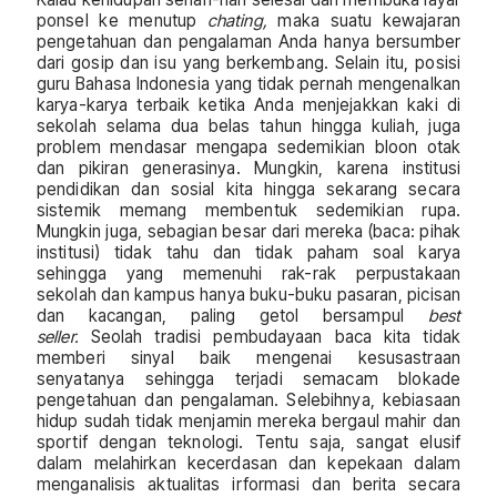
ponsel ke menutup
chating,
maka suatu kewajaran
pengetahuan dan pengalaman Anda hanya bersumber
dari gosip dan isu yang berkembang. Selain itu, posisi
guru Bahasa Indonesia yang tidak pernah mengenalkan
karya-karya terbaik ketika Anda menjejakkan kaki di
sekolah selama dua belas tahun hingga kuliah, juga
problem mendasar mengapa sedemikian bloon otak
dan pikiran generasinya. Mungkin, karena institusi
pendidikan dan sosial kita hingga sekarang secara
sistemik memang membentuk sedemikian rupa.
Mungkin juga, sebagian besar dari mereka (baca: pihak
institusi) tidak tahu dan tidak paham soal karya
sehingga yang memenuhi rak-rak perpustakaan
sekolah dan kampus hanya buku-buku pasaran, picisan
dan kacangan, paling getol bersampul
best
seller.
Seolah tradisi pembudayaan baca kita tidak
memberi sinyal baik mengenai kesusastraan
senyatanya sehingga terjadi semacam blokade
pengetahuan dan pengalaman. Selebihnya, kebiasaan
hidup sudah tidak menjamin mereka bergaul mahir dan
sportif dengan teknologi. Tentu saja, sangat elusif
dalam melahirkan kecerdasan dan kepekaan dalam
menganalisis aktualitas irformasi dan berita secara