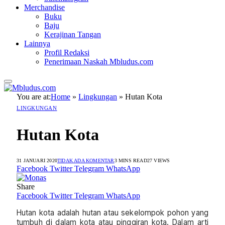
Merchandise
Buku
Baju
Kerajinan Tangan
Lainnya
Profil Redaksi
Penerimaan Naskah Mbludus.com
You are at:
Home
»
Lingkungan
»
Hutan Kota
LINGKUNGAN
Hutan Kota
31 JANUARI 2020
TIDAK ADA KOMENTAR
3 MINS READ
27
VIEWS
Facebook
Twitter
Telegram
WhatsApp
Share
Facebook
Twitter
Telegram
WhatsApp
Hutan kota adalah hutan atau sekelompok pohon yang
tumbuh di dalam kota atau pinggiran kota. Dalam arti