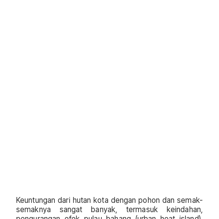
Keuntungan dari hutan kota dengan pohon dan semak-
semaknya sangat banyak, termasuk keindahan,
pengurangan efek pulau bahang (urban heat island),