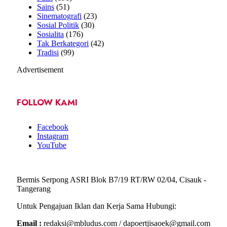
Sains
(51)
Sinematografi
(23)
Sosial Politik
(30)
Sosialita
(176)
Tak Berkategori
(42)
Tradisi
(99)
Advertisement
FOLLOW KAMI
Facebook
Instagram
YouTube
Bermis Serpong ASRI Blok B7/19 RT/RW 02/04, Cisauk -
Tangerang
Untuk Pengajuan Iklan dan Kerja Sama Hubungi:
Email :
redaksi@mbludus.com / dapoertjisaoek@gmail.com