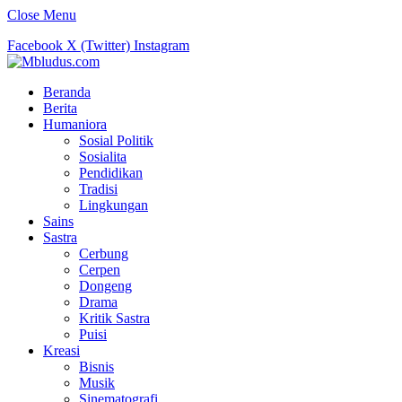
Close Menu
Facebook
X (Twitter)
Instagram
Beranda
Berita
Humaniora
Sosial Politik
Sosialita
Pendidikan
Tradisi
Lingkungan
Sains
Sastra
Cerbung
Cerpen
Dongeng
Drama
Kritik Sastra
Puisi
Kreasi
Bisnis
Musik
Sinematografi