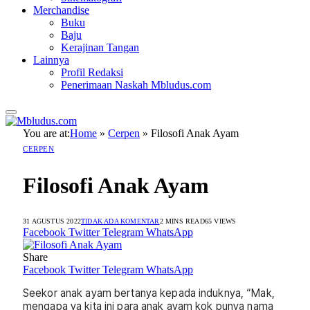
Merchandise
Buku
Baju
Kerajinan Tangan
Lainnya
Profil Redaksi
Penerimaan Naskah Mbludus.com
You are at:
Home
»
Cerpen
»
Filosofi Anak Ayam
CERPEN
Filosofi Anak Ayam
31 AGUSTUS 2022
TIDAK ADA KOMENTAR
2 MINS READ
65
VIEWS
Facebook
Twitter
Telegram
WhatsApp
Share
Facebook
Twitter
Telegram
WhatsApp
Seekor anak ayam bertanya kepada induknya, “Mak,
mengapa ya kita ini para anak ayam kok punya nama