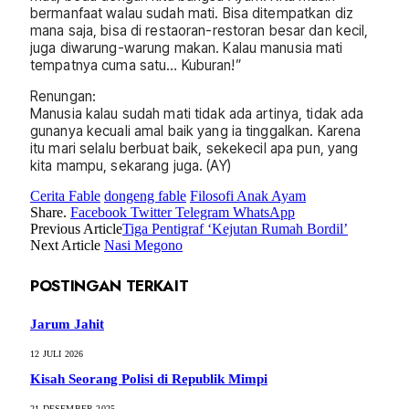
bermanfaat walau sudah mati. Bisa ditempatkan diz
mana saja, bisa di restaoran-restoran besar dan kecil,
juga diwarung-warung makan. Kalau manusia mati
tempatnya cuma satu… Kuburan!”
Renungan:
Manusia kalau sudah mati tidak ada artinya, tidak ada
gunanya kecuali amal baik yang ia tinggalkan. Karena
itu mari selalu berbuat baik, sekekecil apa pun, yang
kita mampu, sekarang juga. (AY)
Cerita Fable
dongeng fable
Filosofi Anak Ayam
Share.
Facebook
Twitter
Telegram
WhatsApp
Previous Article
Tiga Pentigraf ‘Kejutan Rumah Bordil’
Next Article
Nasi Megono
POSTINGAN TERKAIT
Jarum Jahit
12 JULI 2026
Kisah Seorang Polisi di Republik Mimpi
21 DESEMBER 2025