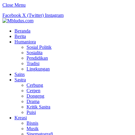
Close Menu
Facebook
X (Twitter)
Instagram
Beranda
Berita
Humaniora
Sosial Politik
Sosialita
Pendidikan
Tradisi
Lingkungan
Sains
Sastra
Cerbung
Cerpen
Dongeng
Drama
Kritik Sastra
Puisi
Kreasi
Bisnis
Musik
Sinematografi