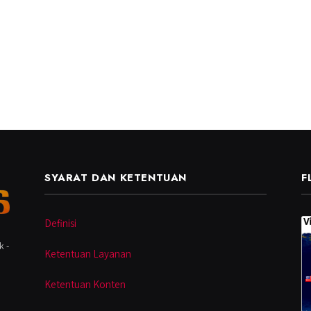
SYARAT DAN KETENTUAN
F
Definisi
k -
Ketentuan Layanan
Ketentuan Konten