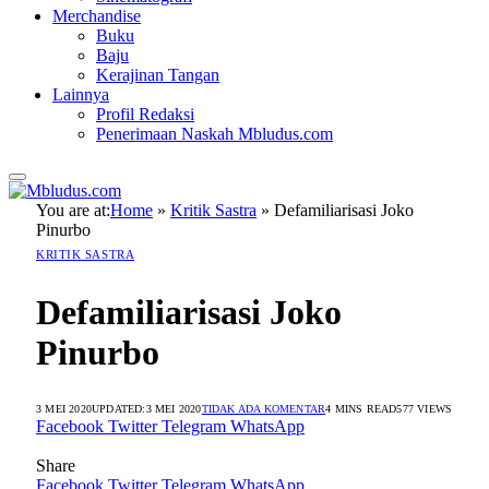
Merchandise
Buku
Baju
Kerajinan Tangan
Lainnya
Profil Redaksi
Penerimaan Naskah Mbludus.com
You are at:
Home
»
Kritik Sastra
»
Defamiliarisasi Joko
Pinurbo
KRITIK SASTRA
Defamiliarisasi Joko
Pinurbo
3 MEI 2020
UPDATED:
3 MEI 2020
TIDAK ADA KOMENTAR
4 MINS READ
577
VIEWS
Facebook
Twitter
Telegram
WhatsApp
Share
Facebook
Twitter
Telegram
WhatsApp