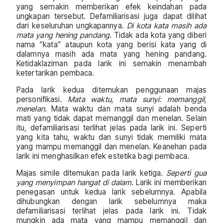
yang semakin memberikan efek keindahan pada
ungkapan tersebut. Defamiliarisasi juga dapat dilihat
dari keseluruhan ungkapannya.
Di kota kata masih ada
mata yang hening pandang
. Tidak ada kota yang diberi
nama “kata” ataupun kota yang berisi kata yang di
dalamnya masih ada mata yang hening pandang.
Ketidaklaziman pada larik ini semakin menambah
ketertarikan pembaca.
Pada larik kedua ditemukan penggunaan majas
personifikasi.
Mata waktu, mata sunyi: memanggil,
menelan
. Mata waktu dan mata sunyi adalah benda
mati yang tidak dapat memanggil dan menelan. Selain
itu, defamiliarisasi terlihat jelas pada larik ini. Seperti
yang kita tahu, waktu dan sunyi tidak memiliki mata
yang mampu memanggil dan menelan. Keanehan pada
larik ini menghasilkan efek estetika bagi pembaca.
Majas simile ditemukan pada larik ketiga.
Seperti gua
yang menyimpan hangat di dalam
. Larik ini memberikan
penegasan untuk kedua larik sebelumnya. Apabila
dihubungkan dengan larik sebelumnya maka
defamiliarisasi terlihat jelas pada larik ini. Tidak
mungkin ada mata yang mampu memanggil dan