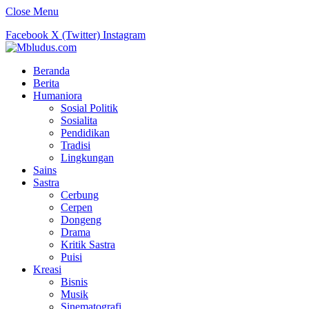
Close Menu
Facebook
X (Twitter)
Instagram
Beranda
Berita
Humaniora
Sosial Politik
Sosialita
Pendidikan
Tradisi
Lingkungan
Sains
Sastra
Cerbung
Cerpen
Dongeng
Drama
Kritik Sastra
Puisi
Kreasi
Bisnis
Musik
Sinematografi