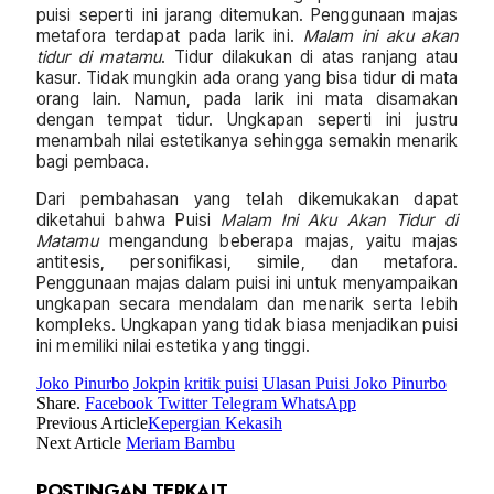
puisi seperti ini jarang ditemukan. Penggunaan majas
metafora terdapat pada larik ini.
Malam ini aku akan
tidur di matamu
. Tidur dilakukan di atas ranjang atau
kasur. Tidak mungkin ada orang yang bisa tidur di mata
orang lain. Namun, pada larik ini mata disamakan
dengan tempat tidur. Ungkapan seperti ini justru
menambah nilai estetikanya sehingga semakin menarik
bagi pembaca.
Dari pembahasan yang telah dikemukakan dapat
diketahui bahwa Puisi
Malam Ini Aku Akan Tidur di
Matamu
mengandung beberapa majas, yaitu majas
antitesis, personifikasi, simile, dan metafora.
Penggunaan majas dalam puisi ini untuk menyampaikan
ungkapan secara mendalam dan menarik serta lebih
kompleks. Ungkapan yang tidak biasa menjadikan puisi
ini memiliki nilai estetika yang tinggi.
Joko Pinurbo
Jokpin
kritik puisi
Ulasan Puisi Joko Pinurbo
Share.
Facebook
Twitter
Telegram
WhatsApp
Previous Article
Kepergian Kekasih
Next Article
Meriam Bambu
POSTINGAN TERKAIT