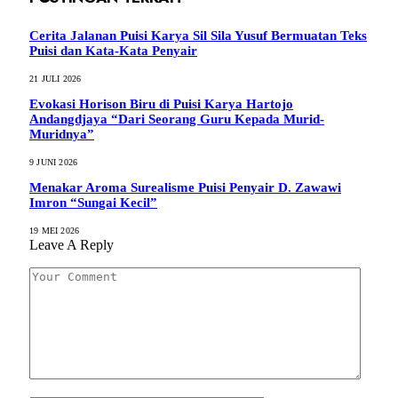
Cerita Jalanan Puisi Karya Sil Sila Yusuf Bermuatan Teks
Puisi dan Kata-Kata Penyair
21 JULI 2026
Evokasi Horison Biru di Puisi Karya Hartojo
Andangdjaya “Dari Seorang Guru Kepada Murid-
Muridnya”
9 JUNI 2026
Menakar Aroma Surealisme Puisi Penyair D. Zawawi
Imron “Sungai Kecil”
19 MEI 2026
Leave A Reply