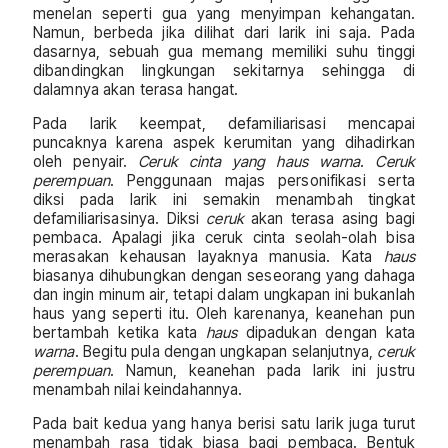
menelan seperti gua yang menyimpan kehangatan.
Namun, berbeda jika dilihat dari larik ini saja. Pada
dasarnya, sebuah gua memang memiliki suhu tinggi
dibandingkan lingkungan sekitarnya sehingga di
dalamnya akan terasa hangat.
Pada larik keempat, defamiliarisasi mencapai
puncaknya karena aspek kerumitan yang dihadirkan
oleh penyair.
Ceruk cinta yang haus warna
.
Ceruk
perempuan
. Penggunaan majas personifikasi serta
diksi pada larik ini semakin menambah tingkat
defamiliarisasinya. Diksi
ceruk
akan terasa asing bagi
pembaca. Apalagi jika ceruk cinta seolah-olah bisa
merasakan kehausan layaknya manusia. Kata
haus
biasanya dihubungkan dengan seseorang yang dahaga
dan ingin minum air, tetapi dalam ungkapan ini bukanlah
haus yang seperti itu. Oleh karenanya, keanehan pun
bertambah ketika kata
haus
dipadukan dengan kata
warna
. Begitu pula dengan ungkapan selanjutnya,
ceruk
perempuan
. Namun, keanehan pada larik ini justru
menambah nilai keindahannya.
Pada bait kedua yang hanya berisi satu larik juga turut
menambah rasa tidak biasa bagi pembaca. Bentuk