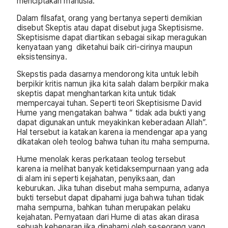
menciptakan manusia.
Dalam filsafat, orang yang bertanya seperti demikian
disebut Skeptis atau dapat disebut juga Skeptisisme.
Skeptisisme dapat diartikan sebagai sikap meragukan
kenyataan yang diketahui baik ciri-cirinya maupun
eksistensinya.
Skepstis pada dasarnya mendorong kita untuk lebih
berpikir kritis namun jika kita salah dalam berpikir maka
skeptis dapat menghantarkan kita untuk tidak
mempercayai tuhan. Seperti teori Skeptisisme David
Hume yang mengatakan bahwa “ tidak ada bukti yang
dapat digunakan untuk meyakinkan keberadaan Allah”.
Hal tersebut ia katakan karena ia mendengar apa yang
dikatakan oleh teolog bahwa tuhan itu maha sempurna.
Hume menolak keras perkataan teolog tersebut
karena ia melihat banyak ketidaksempurnaan yang ada
di alam ini seperti kejahatan, penyiksaan, dan
keburukan. Jika tuhan disebut maha sempurna, adanya
bukti tersebut dapat dipahami juga bahwa tuhan tidak
maha sempurna, bahkan tuhan merupakan pelaku
kejahatan. Pernyataan dari Hume di atas akan dirasa
sebuah kebenaran jika dipahami oleh seseorang yang