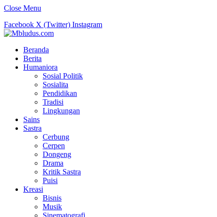
Close Menu
Facebook
X (Twitter)
Instagram
Beranda
Berita
Humaniora
Sosial Politik
Sosialita
Pendidikan
Tradisi
Lingkungan
Sains
Sastra
Cerbung
Cerpen
Dongeng
Drama
Kritik Sastra
Puisi
Kreasi
Bisnis
Musik
Sinematografi