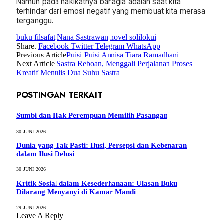
Namun pada hakikatnya bahagia adalah saat kita
terhindar dari emosi negatif yang membuat kita merasa
terganggu.
buku filsafat
Nana Sastrawan
novel solilokui
Share.
Facebook
Twitter
Telegram
WhatsApp
Previous Article
Puisi-Puisi Annisa Tiara Ramadhani
Next Article
Sastra Reboan, Menggali Perjalanan Proses
Kreatif Menulis Dua Suhu Sastra
POSTINGAN TERKAIT
Sumbi dan Hak Perempuan Memilih Pasangan
30 JUNI 2026
Dunia yang Tak Pasti: Ilusi, Persepsi dan Kebenaran
dalam Ilusi Delusi
30 JUNI 2026
Kritik Sosial dalam Kesederhanaan: Ulasan Buku
Dilarang Menyanyi di Kamar Mandi
29 JUNI 2026
Leave A Reply