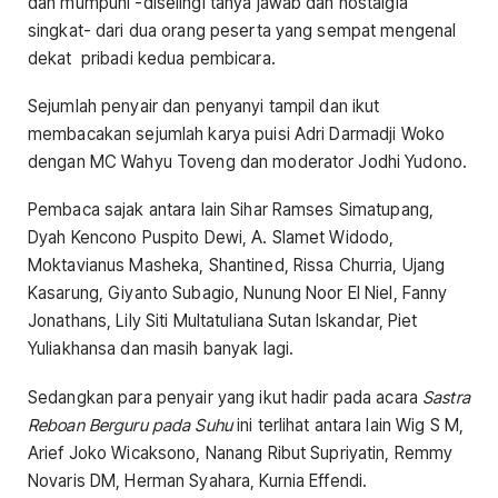
dan mumpuni -diselingi tanya jawab dan nostalgia
singkat- dari dua orang peserta yang sempat mengenal
dekat pribadi kedua pembicara.
Sejumlah penyair dan penyanyi tampil dan ikut
membacakan sejumlah karya puisi Adri Darmadji Woko
dengan MC Wahyu Toveng dan moderator Jodhi Yudono.
Pembaca sajak antara lain Sihar Ramses Simatupang,
Dyah Kencono Puspito Dewi, A. Slamet Widodo,
Moktavianus Masheka, Shantined, Rissa Churria, Ujang
Kasarung, Giyanto Subagio, Nunung Noor El Niel, Fanny
Jonathans, Lily Siti Multatuliana Sutan Iskandar, Piet
Yuliakhansa dan masih banyak lagi.
Sedangkan para penyair yang ikut hadir pada acara
Sastra
Reboan Berguru pada Suhu
ini terlihat antara lain Wig S M,
Arief Joko Wicaksono, Nanang Ribut Supriyatin, Remmy
Novaris DM, Herman Syahara, Kurnia Effendi.