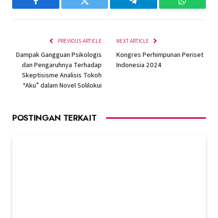
Facebook
Twitter
Telegram
WhatsAp
PREVIOUS ARTICLE
NEXT ARTICLE
Dampak Gangguan Psikologis
Kongres Perhimpunan Periset
dan Pengaruhnya Terhadap
Indonesia 2024
Skeptisisme Analisis Tokoh
“Aku” dalam Novel Solilokui
POSTINGAN TERKAIT