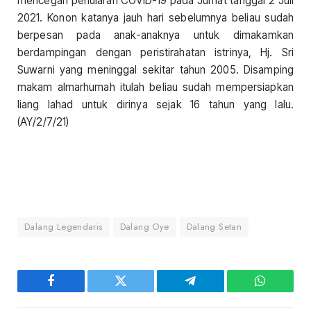
mencegah penularan COVID-19 pada Jumat tanggal 2 Juli
2021. Konon katanya jauh hari sebelumnya beliau sudah
berpesan pada anak-anaknya untuk dimakamkan
berdampingan dengan peristirahatan istrinya, Hj. Sri
Suwarni yang meninggal sekitar tahun 2005. Disamping
makam almarhumah itulah beliau sudah mempersiapkan
liang lahad untuk dirinya sejak 16 tahun yang lalu.
(AY/2/7/21)
Dalang Legendaris
Dalang Oye
Dalang Setan
Facebook
Twitter
Telegram
WhatsAp