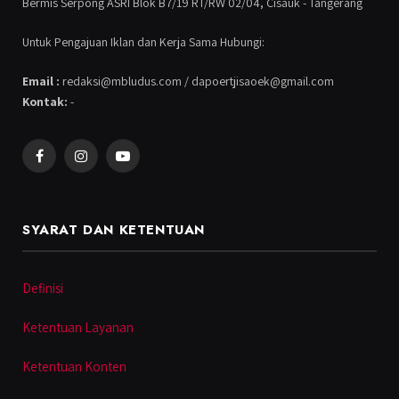
Bermis Serpong ASRI Blok B7/19 RT/RW 02/04, Cisauk - Tangerang
Untuk Pengajuan Iklan dan Kerja Sama Hubungi:
Email :
redaksi@mbludus.com / dapoertjisaoek@gmail.com
Kontak:
-
Facebook
Instagram
YouTube
SYARAT DAN KETENTUAN
Definisi
Ketentuan Layanan
Ketentuan Konten