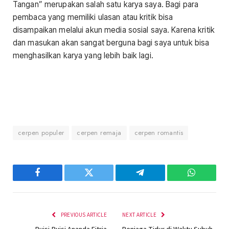
Tangan” merupakan salah satu karya saya. Bagi para
pembaca yang memiliki ulasan atau kritik bisa
disampaikan melalui akun media sosial saya. Karena kritik
dan masukan akan sangat berguna bagi saya untuk bisa
menghasilkan karya yang lebih baik lagi.
cerpen populer
cerpen remaja
cerpen romantis
Facebook
Twitter
Telegram
WhatsAp
PREVIOUS ARTICLE
NEXT ARTICLE
Puisi-Puisi Ananda Fitria
Penjaga Tidur di Waktu Subuh