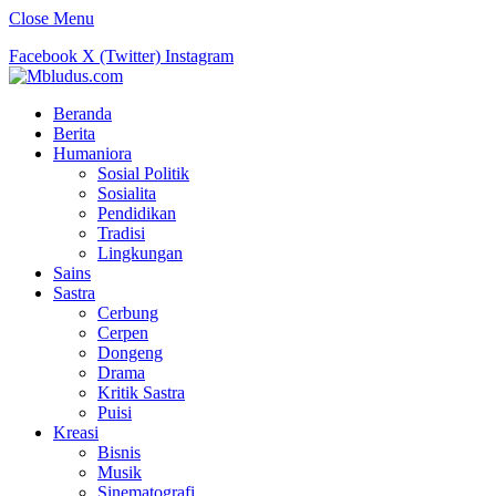
Close Menu
Facebook
X (Twitter)
Instagram
Beranda
Berita
Humaniora
Sosial Politik
Sosialita
Pendidikan
Tradisi
Lingkungan
Sains
Sastra
Cerbung
Cerpen
Dongeng
Drama
Kritik Sastra
Puisi
Kreasi
Bisnis
Musik
Sinematografi