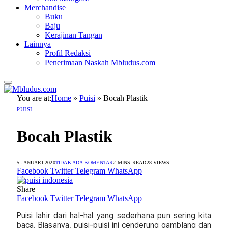
Merchandise
Buku
Baju
Kerajinan Tangan
Lainnya
Profil Redaksi
Penerimaan Naskah Mbludus.com
You are at:
Home
»
Puisi
»
Bocah Plastik
PUISI
Bocah Plastik
5 JANUARI 2020
TIDAK ADA KOMENTAR
2 MINS READ
28
VIEWS
Facebook
Twitter
Telegram
WhatsApp
Share
Facebook
Twitter
Telegram
WhatsApp
Puisi lahir dari hal-hal yang sederhana pun sering kita
baca. Biasanya, puisi-puisi ini cenderung gamblang dan