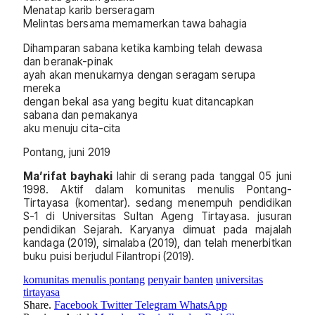
Menatap karib berseragam
Melintas bersama memamerkan tawa bahagia
Dihamparan sabana ketika kambing telah dewasa
dan beranak-pinak
ayah akan menukarnya dengan seragam serupa
mereka
dengan bekal asa yang begitu kuat ditancapkan
sabana dan pemakanya
aku menuju cita-cita
Pontang, juni 2019
Ma’rifat bayhaki
lahir di serang pada tanggal 05 juni
1998. Aktif dalam komunitas menulis Pontang-
Tirtayasa (komentar). sedang menempuh pendidikan
S-1 di Universitas Sultan Ageng Tirtayasa. jusuran
pendidikan Sejarah. Karyanya dimuat pada majalah
kandaga (2019), simalaba (2019), dan telah menerbitkan
buku puisi berjudul Filantropi (2019).
komunitas menulis pontang
penyair banten
universitas
tirtayasa
Share.
Facebook
Twitter
Telegram
WhatsApp