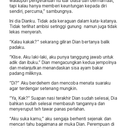
walaupun pengetahuan itu luar biasa dan bermanfaat,
tapi kalau hanya memberi keuntungan kepada diri
sendiri, percuma,” sambungnya.
Ini dia Dianku. Tidak ada keraguan dalam kata-katanya.
Tidak terlihat ambisi setinggi gunung namun juga tidak
lekas menyerah.
“Kalau kakak?” sekarang giliran Dian bertanya balik
padaku.
“Klise. Aku laki-laki, aku punya tanggung jawab untuk
adik dan ibuku.” Dian mengacungkan kedua jempolnya
dan melanjutkan menandaskan sisa ayam bakar
padang miliknya.
“Di?” Aku berdehem dan mencoba menata suaraku
agar terdengar setenang mungkin.
“Ya, Kak?” Suapan nasi terakhir Dian sudah selesai, Dia
bahkan sudah selesai membasuh tangannya dan
menyeruput teh tawar panas perlahan.
“Aku suka kamu,” aku sengaja berhenti sejenak dan
mencari tahu bagaimana air muka Dian. Perempuan di