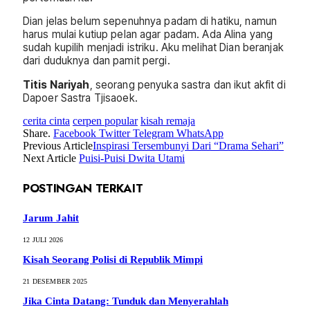
Dian jelas belum sepenuhnya padam di hatiku, namun
harus mulai kutiup pelan agar padam. Ada Alina yang
sudah kupilih menjadi istriku. Aku melihat Dian beranjak
dari duduknya dan pamit pergi.
Titis Nariyah
, seorang penyuka sastra dan ikut akfit di
Dapoer Sastra Tjisaoek.
cerita cinta
cerpen popular
kisah remaja
Share.
Facebook
Twitter
Telegram
WhatsApp
Previous Article
Inspirasi Tersembunyi Dari “Drama Sehari”
Next Article
Puisi-Puisi Dwita Utami
POSTINGAN TERKAIT
Jarum Jahit
12 JULI 2026
Kisah Seorang Polisi di Republik Mimpi
21 DESEMBER 2025
Jika Cinta Datang: Tunduk dan Menyerahlah