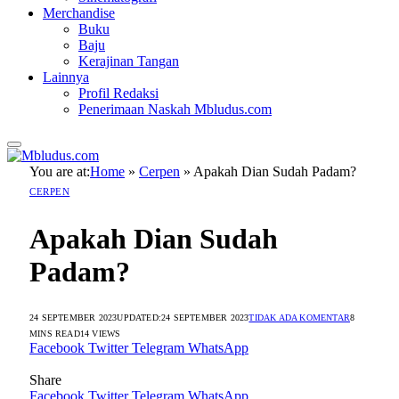
Merchandise
Buku
Baju
Kerajinan Tangan
Lainnya
Profil Redaksi
Penerimaan Naskah Mbludus.com
You are at:
Home
»
Cerpen
»
Apakah Dian Sudah Padam?
CERPEN
Apakah Dian Sudah
Padam?
24 SEPTEMBER 2023
UPDATED:
24 SEPTEMBER 2023
TIDAK ADA KOMENTAR
8
MINS READ
14
VIEWS
Facebook
Twitter
Telegram
WhatsApp
Share
Facebook
Twitter
Telegram
WhatsApp