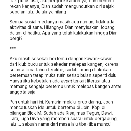
Tak putus asa, aku pergi ke kantornya, dan menurut
rekan kerjanya, Dian sudah mengundurkan diri sejak
sebulan lalu. Jejaknya hilang.
Semua sosial medianya masih ada namun, tidak ada
aktivitas di sana. Hilangnya Dian menyisakan lobang
dalam di hatiku. Apa yang telah kulakukan hingga Dian
pergi?
***
Aku masih sesekali bertemu dengan kawan-kawan
dari klub buku untuk sekedar melepas kangen, karena
selama lima tahun terakhir, sudah jarang dilakukan
pertemuan tatap muka rutin setiap bulan seperti dulu.
Hanya jika kebetulan ada
event
terkait literasi atau
memang sengaja bertemu untuk melepas kangen antar
anggota saja.
Pun untuk hari ini. Kemarin melalui grup daring, Joan
mencetuskan ide untuk bertemu di Join Kopi di
bilangan Blok M. Sudah ada Risa, mas Teguh, Dewi,
Lara, juga Diva yang memberi suara untuk bergabung,
lalu … sebuah nama dari masa lalu tiba-tiba muncul.