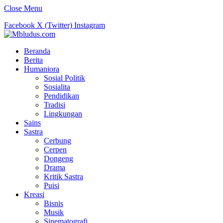
Close Menu
Facebook
X (Twitter)
Instagram
Beranda
Berita
Humaniora
Sosial Politik
Sosialita
Pendidikan
Tradisi
Lingkungan
Sains
Sastra
Cerbung
Cerpen
Dongeng
Drama
Kritik Sastra
Puisi
Kreasi
Bisnis
Musik
Sinematografi