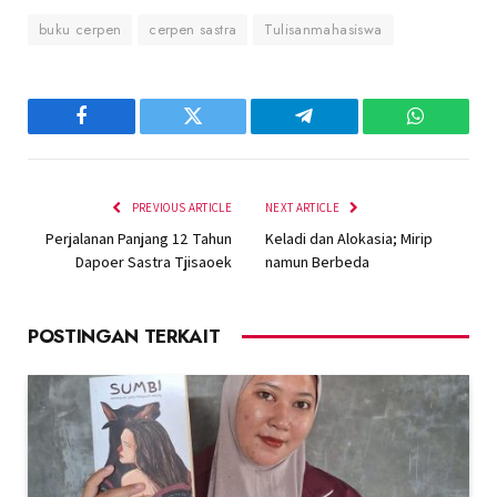
buku cerpen
cerpen sastra
Tulisanmahasiswa
Facebook
Twitter
Telegram
WhatsAp
PREVIOUS ARTICLE
NEXT ARTICLE
Perjalanan Panjang 12 Tahun
Keladi dan Alokasia; Mirip
Dapoer Sastra Tjisaoek
namun Berbeda
POSTINGAN TERKAIT