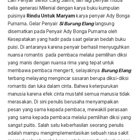
Lain Penyair senior c
ang
Salimi, lain lagi penyair muda
belia generasi Milenial dengan karya buku kumpulan
puisinya
Rindu Untuk Maryam
karya penyair Ady Bonga
Purnama. Gelar Penyair
Si Burung Elang
langsung
disematkan pada Penyair Ady Bonga Purnama oleh
Kesepatakan yang hadir pada saat gelaran bedah buku
puisi. Di antaranya karena penyair berhasil menyuguhkan
nuansa romantis pada pembaca melalui pemilihan diksi
yang manis dengan nuansa rima yang tepat untuk
membawa pembaca mengerti, selayaknya
Burung Elang
terbang melayang mengincar sasaran berupa diksi-diksi
romantis dan luka dalam cinta. Bahwa keterpurukan
manusia karena efek cinta mustahil semua manusia tidak
merasakan. Di sini penulis berusaha menyampaikan
pesan yang sama kepada pembaca, mewakili perasaan
yang sama kepada pembaca melalui pemilihan diksi yang
sangat puitis. Salah satu keberhasilan seorang penulis
adalah mampu mengimplementasikan sebuah rasa sakit