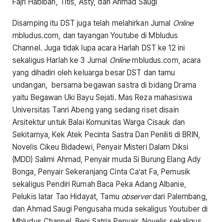
Fajri Habibah, Titis, Asty, dan Ahmad Saugi
Disamping itu DST juga telah melahirkan Jurnal
Online
mbludus.com, dan tayangan Youtube di Mbludus
Channel. Juga tidak lupa acara Harlah DST ke 12 ini
sekaligus Harlah ke 3 Jurnal
Online
mbludus.com, acara
yang dihadiri oleh keluarga besar DST dan tamu
undangan, bersama begawan sastra di bidang Drama
yaitu Begawan Uki Bayu Sejati. Mas Reza mahasiswa
Universitas Tanri Abeng yang sedang riset disain
Arsitektur untuk Balai Komunitas Warga Cisauk dan
Sekitarnya, Kek Atek Pecinta Sastra Dan Peniliti di BRIN,
Novelis Cikeu Bidadewi, Penyair Misteri Dalam Diksi
(MDD) Salimi Ahmad, Penyair muda Si Burung Elang Ady
Bonga, Penyair Sekeranjang Cinta Ca’at Fa, Pemusik
sekaligus Pendiri Rumah Baca Peka Adang Albanie,
Pelukis latar Tao Hidayat, Tamu
observer
dari Palembang,
dan Ahmad Saugi Pengusaha muda sekaligus Youtuber di
Mbludus Channel, Beni Satria Penyair, Novelis sekaligus