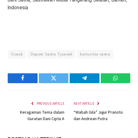
Indonesia
Cisauk
Dapoer Sastra Tjisaoek
komunitas sastra
Facebook
Twitter
Telegram
WhatsAp
PREVIOUS ARTICLE
NEXT ARTICLE
Keragaman Tema dalam
“Wabah Gila” Jujur Pranoto
Guratan Dani Cipta A
dan Andrean Putra