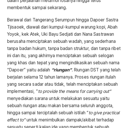
dalam perjalanan metamorfosanya hingga terus
membentuk sampai sekarang.
Berawal dari Tangerang Serumpun hingga Dapoer Sastra
Tjisaoek, diawali dari kumpul-kumpul warung kopi, Abah
Yoyok, kek Atek, Uki Bayu Sedjati dan Nana Sastrawan
berusaha menciptakan sebuah wadah, yang sederhana
tanpa badan hukum, tanpa badan struktur, dan tanpa ribet
ini dan itu, yang akhirnya menciptakan sebuah selogan
yang khas dan tepat yang mengindikasikan sebuah nama
“Dapoer” yaitu adalah
“riungan”
. Riungan DST yang telah
berjalan selama 12 tahun lamanya. Proses riungan itulah
yang secara sadar atau tidak, telah menciptakan sebuah
implementasi, “
to provide the means for carrying out”
menyediakan sarana untuk melakukan sesuatu yaitu
sebuah riungan atau makan bersama seluruh anggota,
hingga sampai terciptalah sebuah istilah “
to give practical
effect to”
untuk menimbulkan dampak/akibat terhadap
sesuatu seperti kajian ide yang membentuk sebuah