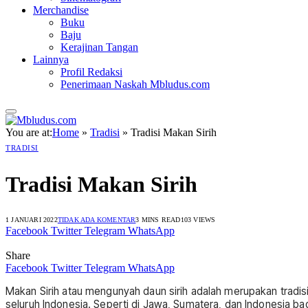
Merchandise
Buku
Baju
Kerajinan Tangan
Lainnya
Profil Redaksi
Penerimaan Naskah Mbludus.com
You are at:
Home
»
Tradisi
»
Tradisi Makan Sirih
TRADISI
Tradisi Makan Sirih
1 JANUARI 2022
TIDAK ADA KOMENTAR
3 MINS READ
103
VIEWS
Facebook
Twitter
Telegram
WhatsApp
Share
Facebook
Twitter
Telegram
WhatsApp
Makan Sirih atau mengunyah daun sirih adalah merupakan tradis
seluruh Indonesia. Seperti di Jawa, Sumatera, dan Indonesia bagi