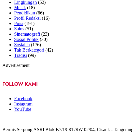
Lingkungan
(52)
Musik
(18)
Pendidikan
(66)
Profil Redaksi
(16)
Puisi
(191)
Sains
(51)
Sinematografi
(23)
Sosial Politik
(30)
Sosialita
(176)
Tak Berkategori
(42)
Tradisi
(99)
Advertisement
FOLLOW KAMI
Facebook
Instagram
YouTube
Bermis Serpong ASRI Blok B7/19 RT/RW 02/04, Cisauk - Tangeran