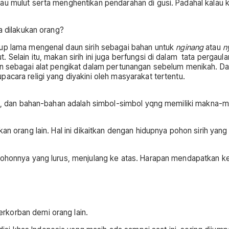
u mulut serta menghentikan pendarahan di gusi. Padahal kalau kit
a dilakukan orang?
kup lama mengenal daun sirih sebagai bahan untuk
nginang
atau
ny
Selain itu, makan sirih ini juga berfungsi di dalam tata pergaul
an sebagai alat pengikat dalam pertunangan sebelum menikah. Da
acara religi yang diyakini oleh masyarakat tertentu.
ng, dan bahan-bahan adalah simbol-simbol yqng memiliki makna-ma
kan orang lain. Hal ini dikaitkan dengan hidupnya pohon sirih y
 pohonnya yang lurus, menjulang ke atas. Harapan mendapatkan k
rkorban demi orang lain.