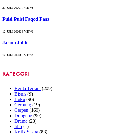
21 JULI 2026
77
VIEWS
Puisi-Puisi Faqod Faaz
12 JULI 2026
26
VIEWS
Jarum Jahit
12 JULI 2026
10
VIEWS
KATEGORI
Berita Terkini
(209)
Bisnis
(9)
Buku
(96)
Cerbung
(19)
Cerpen
(160)
Dongeng
(90)
Drama
(28)
film
(1)
Kritik Sastra
(83)