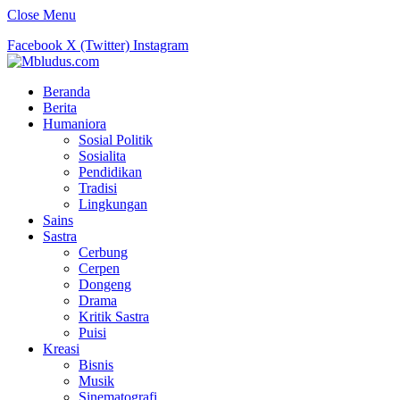
Close Menu
Facebook
X (Twitter)
Instagram
Beranda
Berita
Humaniora
Sosial Politik
Sosialita
Pendidikan
Tradisi
Lingkungan
Sains
Sastra
Cerbung
Cerpen
Dongeng
Drama
Kritik Sastra
Puisi
Kreasi
Bisnis
Musik
Sinematografi