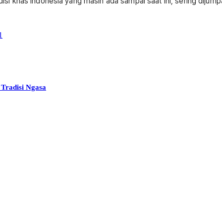
isi khas Indonesia yang masih ada sampai saat ini, sering dijum
1
Tradisi Ngasa