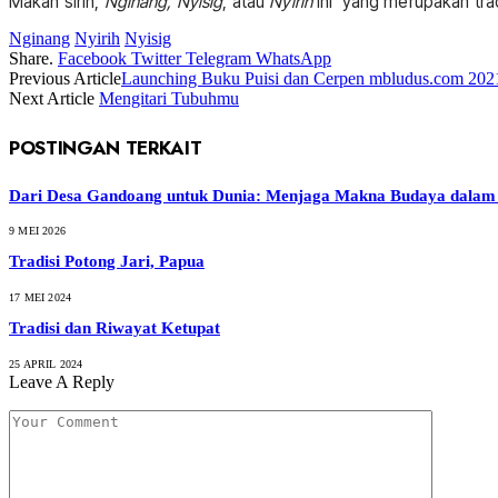
Makan sirih,
Nginang, Nyisig
, atau
Nyirih
ini yang merupakan trad
Nginang
Nyirih
Nyisig
Share.
Facebook
Twitter
Telegram
WhatsApp
Previous Article
Launching Buku Puisi dan Cerpen mbludus.com 202
Next Article
Mengitari Tubuhmu
POSTINGAN TERKAIT
Dari Desa Gandoang untuk Dunia: Menjaga Makna Budaya dalam 
9 MEI 2026
Tradisi Potong Jari, Papua
17 MEI 2024
Tradisi dan Riwayat Ketupat
25 APRIL 2024
Leave A Reply