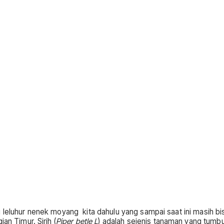
i leluhur nenek moyang kita dahulu yang sampai saat ini masih b
an Timur. Sirih (
Piper betle L
) adalah sejenis tanaman yang tumb