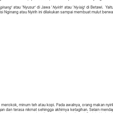
ginang
’ atau ‘Nyusur’ di Jawa ‘
Nyirih
’ atau ‘
Nyisig
’ di Betawi. Ya
isi Nginang atau Nyirih ini dilakukan sampai membuat mulut berw
 merokok, minum teh atau kopi. Pada awalnya, orang makan nyiri
dan terasa nikmat sehingga akhirnya ketagihan. Selain mendapat