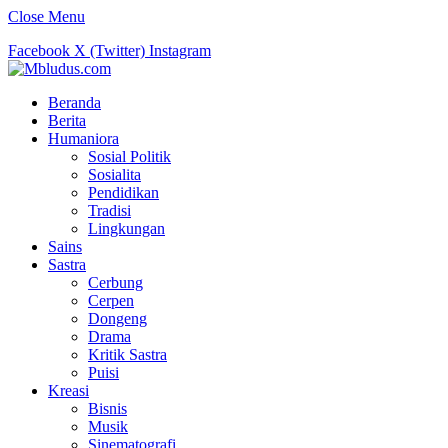
Close Menu
Facebook
X (Twitter)
Instagram
Beranda
Berita
Humaniora
Sosial Politik
Sosialita
Pendidikan
Tradisi
Lingkungan
Sains
Sastra
Cerbung
Cerpen
Dongeng
Drama
Kritik Sastra
Puisi
Kreasi
Bisnis
Musik
Sinematografi