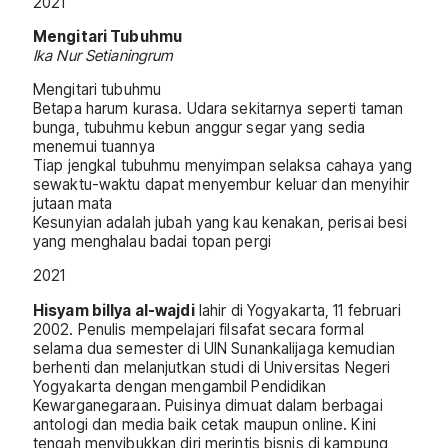
2021
Mengitari Tubuhmu
Ika Nur Setianingrum
Mengitari tubuhmu
Betapa harum kurasa. Udara sekitarnya seperti taman
bunga, tubuhmu kebun anggur segar yang sedia
menemui tuannya
Tiap jengkal tubuhmu menyimpan selaksa cahaya yang
sewaktu-waktu dapat menyembur keluar dan menyihir
jutaan mata
Kesunyian adalah jubah yang kau kenakan, perisai besi
yang menghalau badai topan pergi
2021
Hisyam billya al-wajdi
lahir di Yogyakarta, 11 februari
2002. Penulis mempelajari filsafat secara formal
selama dua semester di UIN Sunankalijaga kemudian
berhenti dan melanjutkan studi di Universitas Negeri
Yogyakarta dengan mengambil Pendidikan
Kewarganegaraan. Puisinya dimuat dalam berbagai
antologi dan media baik cetak maupun online. Kini
tengah menyibukkan diri merintis bisnis di kampung