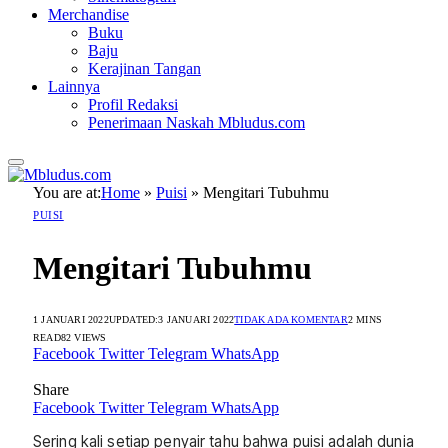
Merchandise
Buku
Baju
Kerajinan Tangan
Lainnya
Profil Redaksi
Penerimaan Naskah Mbludus.com
You are at:
Home
»
Puisi
»
Mengitari Tubuhmu
PUISI
Mengitari Tubuhmu
1 JANUARI 2022
UPDATED:
3 JANUARI 2022
TIDAK ADA KOMENTAR
2 MINS
READ
82
VIEWS
Facebook
Twitter
Telegram
WhatsApp
Share
Facebook
Twitter
Telegram
WhatsApp
Sering kali setiap penyair tahu bahwa puisi adalah dunia