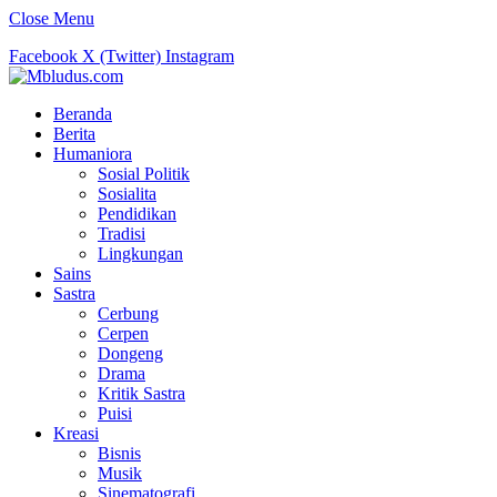
Close Menu
Facebook
X (Twitter)
Instagram
Beranda
Berita
Humaniora
Sosial Politik
Sosialita
Pendidikan
Tradisi
Lingkungan
Sains
Sastra
Cerbung
Cerpen
Dongeng
Drama
Kritik Sastra
Puisi
Kreasi
Bisnis
Musik
Sinematografi