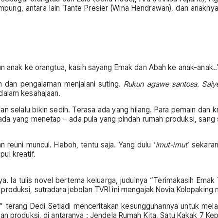
ng, antara lain Tante Presier (Wina Hendrawan), dan anaknya: P
tun anak ke orangtua, kasih sayang Emak dan Abah ke anak-anak..
n dan pengalaman menjalani suting.
Rukun agawe santosa. Saiy
 dalam kesahajaan.
han selalu bikin sedih. Terasa ada yang hilang. Para pemain dan 
ada yang menetap – ada pula yang pindah rumah produksi, sang su
 reuni muncul. Heboh, tentu saja. Yang dulu ‘
imut-imut
’ sekara
ul kreatif.
nya. Ia tulis novel bertema keluarga, judulnya “Terimakasih Em
roduksi, sutradara jebolan TVRI ini mengajak Novia Kolopaking ma
k..,” terang Dedi Setiadi menceritakan kesungguhannya untuk me
an produksi, di antaranya : Jendela Rumah Kita, Satu Kakak 7 Ke