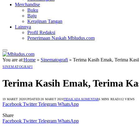
Merchandise
Buku
Baju
Kerajinan Tangan
Lainnya
Profil Redaksi
Penerimaan Naskah Mbludus.com
You are at:
Home
»
Sinematografi
»
Terima Kasih Emak, Terima Kas
SINEMATOGRAFI
Terima Kasih Emak, Terima Ka
19 MARET 2020
UPDATED:
20 MARET 2020
TIDAK ADA KOMENTAR
6 MINS READ
112
VIEWS
Facebook
Twitter
Telegram
WhatsApp
Share
Facebook
Twitter
Telegram
WhatsApp