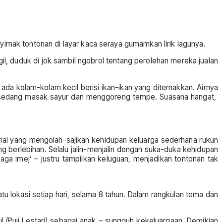
mak tontonan di layar kaca seraya gumamkan lirik lagunya.
, duduk di jok sambil ngobrol tentang perolehan mereka jualan
da kolam-kolam kecil berisi ikan-ikan yang diternakkan. Airnya
s, sedang masak sayur dan menggoreng tempe. Suasana hangat,
ial yang mengolah-sajikan kehidupan keluarga sederhana rukun
 berlebihan. Selalu jalin-menjalin dengan suka-duka kehidupan
jaga imej’ – justru tampilkan keluguan, menjadikan tontonan tak
 lokasi setiap hari, selama 8 tahun. Dalam rangkulan tema dan
il (Puji Lestari) sebagai anak – sungguh kekeluargaan. Demikian