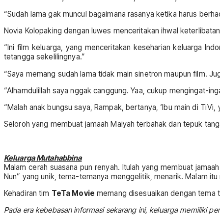
“Sudah lama gak muncul bagaimana rasanya ketika harus berha
Novia Kolopaking dengan luwes menceritakan ihwal keterlibatan 
“Ini film keluarga, yang menceritakan keseharian keluarga In
tetangga sekelilingnya.”
“Saya memang sudah lama tidak main sinetron maupun film. Jug
“Alhamdulillah saya nggak canggung. Yaa, cukup mengingat-ing
“Malah anak bungsu saya, Rampak, bertanya, ‘Ibu main di TiVi, 
Seloroh yang membuat jamaah Maiyah terbahak dan tepuk tang
Keluarga Mutahabbina
Malam cerah suasana pun renyah. Itulah yang membuat jamaah b
Nun” yang unik, tema-temanya menggelitik, menarik. Malam it
Kehadiran tim
TeTa Movie
memang disesuaikan dengan tema ters
Pada era kebebasan informasi sekarang ini, keluarga memiliki p