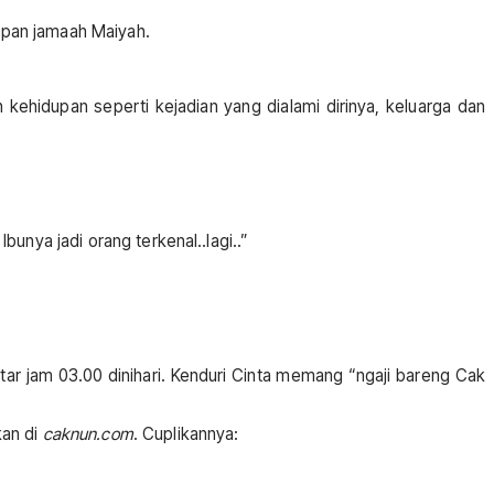
epan jamaah Maiyah.
kehidupan seperti kejadian yang dialami dirinya, keluarga dan
unya jadi orang terkenal..lagi..”
ar jam 03.00 dinihari. Kenduri Cinta memang “ngaji bareng Cak
kan di
caknun.com
. Cuplikannya: