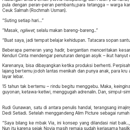
pula dengan peran-peran pembantu,para tetangga – warga kampu
Ceuk Salmah (Rochmah Usman).
“Suting setiap hari…”
”Masak,
ngliwet
, selalu makan bareng-bareng..”
“Buat saya, jadi tempat belajar kehidupan. Tatacara sopan san
Beberapa pemeran yang hadir, bergantian menceritakan kesa
Kenduri Cinta mendengar penuturan dengan asyik – ikut hanyut
Karenanya, bisa dibayangkan ketika produksi berhenti. Perpisa
lajang bertemu jodoh lantas menikah dan punya anak, para kru 
layar lebar.
15 tahun tak bertemu – rindu begitu menggebu. Maka, keinginan
guyonan, ketawa-ketiwi, menggugah adrenalin. Dan, simpul-simp
Rudi Gunawan, satu di antara penulis handal, terangsang imaji
Dedi Setiadi. Setelah menggandeng Alim Picture sebagai rumah p
“Saya bilang ke mbak Via, ini konsep yang dilandasi niat bai
Nun itu karena sejak Novia masih remaja sudah kerjasama hasilk