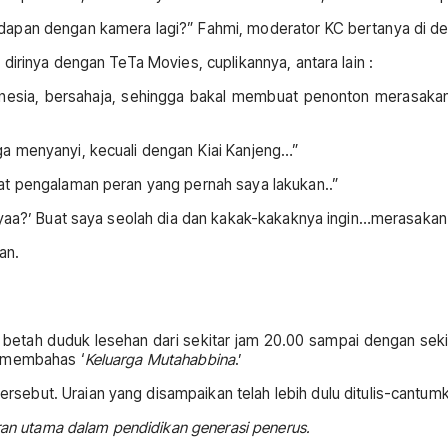
dapan dengan kamera lagi?” Fahmi, moderator KC bertanya di d
dirinya dengan TeTa Movies, cuplikannya, antara lain :
donesia, bersahaja, sehingga bakal membuat penonton merasakan 
a menyanyi, kecuali dengan Kiai Kanjeng…”
at pengalaman peran yang pernah saya lakukan..”
yaa?’ Buat saya seolah dia dan kakak-kakaknya ingin…merasakan Ib
an.
etah duduk lesehan dari sekitar jam 20.00 sampai dengan sekit
u membahas ‘
Keluarga Mutahabbina
.’
ebut. Uraian yang disampaikan telah lebih dulu ditulis-cantum
eran utama dalam pendidikan generasi penerus.