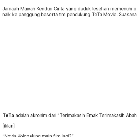
Jamaah Maiyah Kenduri Cinta yang duduk lesehan memenuhi pel
naik ke panggung beserta tim pendukung TeTa Movie. Suasana
TeTa
adalah akronim dari “Terimakasih Emak Terimakasih Abah,” 
[iklan]
“Novia Kolopaking main film lagi?”