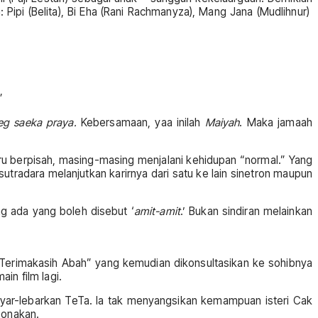
ipi (Belita), Bi Eha (Rani Rachmanyza), Mang Jana (Mudlihnur)
”
eg saeka praya.
Kebersamaan, yaa inilah
Maiyah
. Maka jamaah
kru berpisah, masing-masing menjalani kehidupan “normal.” Yang
tradara melanjutkan karirnya dari satu ke lain sinetron maupun
ng ada yang boleh disebut ‘
amit-amit
.’ Bukan sindiran melainkan
ak Terimakasih Abah” yang kemudian dikonsultasikan ke sohibnya
in film lagi.
layar-lebarkan TeTa. Ia tak menyangsikan kemampuan isteri Cak
ponakan.