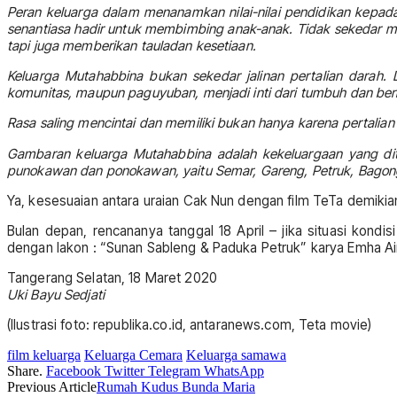
Peran keluarga dalam menanamkan nilai-nilai pendidikan kepa
senantiasa hadir untuk membimbing anak-anak. Tidak sekedar me
tapi juga memberikan tauladan kesetiaan.
Keluarga Mutahabbina bukan sekedar jalinan pertalian darah. 
komunitas, maupun paguyuban, menjadi inti dari tumbuh dan berk
Rasa saling mencintai dan memiliki bukan hanya karena pertalian
Gambaran keluarga Mutahabbina adalah kekeluargaan yang ditu
punokawan dan ponokawan, yaitu Semar, Gareng, Petruk, Bagong, 
Ya, kesesuaian antara uraian Cak Nun dengan film TeTa demikia
Bulan depan, rencananya tanggal 18 April – jika situasi kon
dengan lakon : “Sunan Sableng & Paduka Petruk” karya Emha Ain
Tangerang Selatan, 18 Maret 2020
Uki Bayu Sedjati
(Ilustrasi foto: republika.co.id, antaranews.com, Teta movie)
film keluarga
Keluarga Cemara
Keluarga samawa
Share.
Facebook
Twitter
Telegram
WhatsApp
Previous Article
Rumah Kudus Bunda Maria