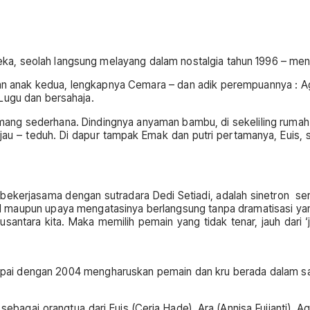
, seolah langsung melayang dalam nostalgia tahun 1996 – menyi
n anak kedua, lengkapnya Cemara – dan adik perempuannya : Agil
Lugu dan bersahaja.
mang sederhana. Dindingnya anyaman bambu, di sekeliling rumah a
jau – teduh. Di dapur tampak Emak dan putri pertamanya, Eui
bekerjasama dengan sutradara Dedi Setiadi, adalah sinetron ser
ul maupun upaya mengatasinya berlangsung tanpa dramatisasi yang
usantara kita. Maka memilih pemain yang tidak tenar, jauh dari ‘
mpai dengan 2004 mengharuskan pemain dan kru berada dalam satu
ebagai orangtua dari Euis (Ceria Hade), Ara (Annisa Fujianti), Ag