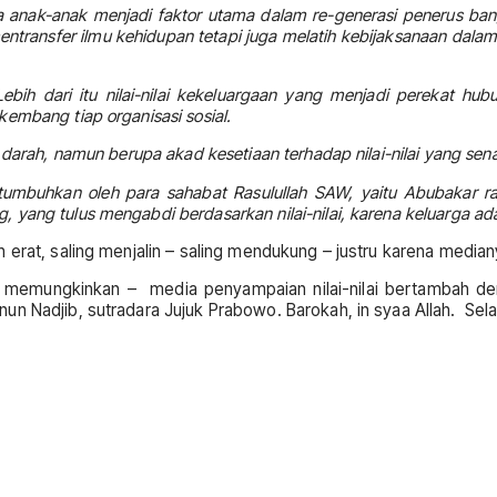
da anak-anak menjadi faktor utama dalam re-generasi penerus b
ntransfer ilmu kehidupan tetapi juga melatih kebijaksanaan dala
Lebih dari itu nilai-nilai kekeluargaan yang menjadi perekat h
embang tiap organisasi sosial.
 darah, namun berupa akad kesetiaan terhadap nilai-nilai yang se
mbuhkan oleh para sahabat Rasulullah SAW, yaitu Abubakar ra, 
yang tulus mengabdi berdasarkan nilai-nilai, karena keluarga ada
n erat, saling menjalin – saling mendukung – justru karena medi
disi memungkinkan – media penyampaian nilai-nilai bertambah de
un Nadjib, sutradara Jujuk Prabowo. Barokah, in syaa Allah. Sel