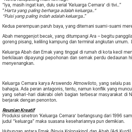
“Iya, masih ingat kan, dulu serial ‘Keluarga Cemara’ di tivi..”
“
Harta yang paling berharga adalah keluarga..”
“Puisi yang paling indah adalah keluarga
..”
Kedua perempuan paruh baya, yang ditemani suami-suami mereka
Abah menggenjot becak, yang ditumpangi Ara – begitu panggila
goreng pisang, keliling kampung dan terminal angkutan umum. 
Keluarga Abah dan Emak yang tinggal di rumah di kota kecil me
berkilauan dipayungi pepohonan dan semak perdu dedaunan hi
menyenangkan.
Keluarga Cemara karya Arswendo Atmowiloto, yang selalu pas 
bahagia. Ada peran antagonis, tentu, namun konflik yang munc
yang sehari-hari diakrabi oleh bagian terbesar masyarakat di N
berjarak dengan penonton.
Reunian Kreatif
Produksi sinetron ‘Keluarga Cemara’ berlangsung dari 1996 sa
judul “keluarga” maka suasana kesehariannya pun demikian.
Hubungan antara Emak (Novia Kolopaking) dan Abah (Adi Kurdi) s