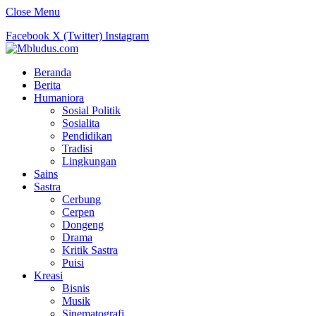
Close Menu
Facebook
X (Twitter)
Instagram
Beranda
Berita
Humaniora
Sosial Politik
Sosialita
Pendidikan
Tradisi
Lingkungan
Sains
Sastra
Cerbung
Cerpen
Dongeng
Drama
Kritik Sastra
Puisi
Kreasi
Bisnis
Musik
Sinematografi