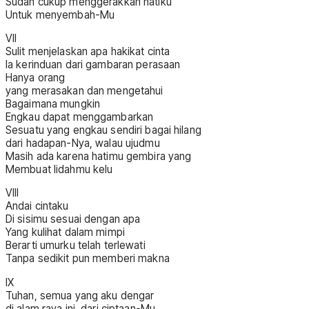
Sudah cukup menggerakkan hatiku
Untuk menyembah-Mu
VII
Sulit menjelaskan apa hakikat cinta
Ia kerinduan dari gambaran perasaan
Hanya orang
yang merasakan dan mengetahui
Bagaimana mungkin
Engkau dapat menggambarkan
Sesuatu yang engkau sendiri bagai hilang
dari hadapan-Nya, walau ujudmu
Masih ada karena hatimu gembira yang
Membuat lidahmu kelu
VIII
Andai cintaku
Di sisimu sesuai dengan apa
Yang kulihat dalam mimpi
Berarti umurku telah terlewati
Tanpa sedikit pun memberi makna
IX
Tuhan, semua yang aku dengar
di alam raya ini, dari ciptaan-Mu