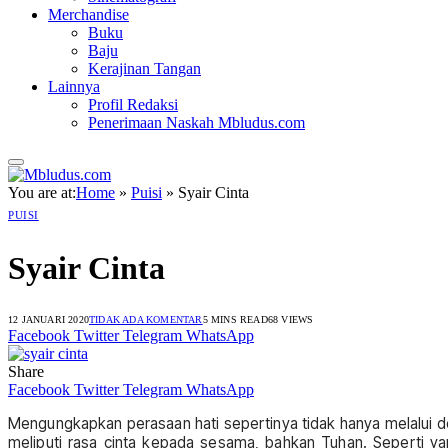
Merchandise
Buku
Baju
Kerajinan Tangan
Lainnya
Profil Redaksi
Penerimaan Naskah Mbludus.com
You are at:
Home
»
Puisi
»
Syair Cinta
PUISI
Syair Cinta
12 JANUARI 2020
TIDAK ADA KOMENTAR
5 MINS READ
68
VIEWS
Facebook
Twitter
Telegram
WhatsApp
Share
Facebook
Twitter
Telegram
WhatsApp
Mengungkapkan perasaan hati sepertinya tidak hanya melalui de
meliputi rasa cinta kepada sesama, bahkan Tuhan. Seperti y