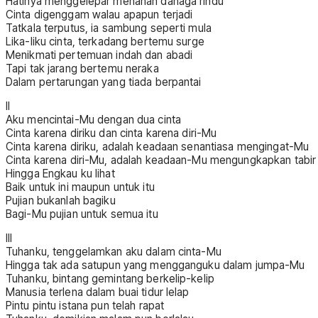
Hatinya menggelepar menahan dahaga rindu
Cinta digenggam walau apapun terjadi
Tatkala terputus, ia sambung seperti mula
Lika-liku cinta, terkadang bertemu surge
Menikmati pertemuan indah dan abadi
Tapi tak jarang bertemu neraka
Dalam pertarungan yang tiada berpantai
II
Aku mencintai-Mu dengan dua cinta
Cinta karena diriku dan cinta karena diri-Mu
Cinta karena diriku, adalah keadaan senantiasa mengingat-Mu
Cinta karena diri-Mu, adalah keadaan-Mu mengungkapkan tabir
Hingga Engkau ku lihat
Baik untuk ini maupun untuk itu
Pujian bukanlah bagiku
Bagi-Mu pujian untuk semua itu
III
Tuhanku, tenggelamkan aku dalam cinta-Mu
Hingga tak ada satupun yang mengganguku dalam jumpa-Mu
Tuhanku, bintang gemintang berkelip-kelip
Manusia terlena dalam buai tidur lelap
Pintu pintu istana pun telah rapat