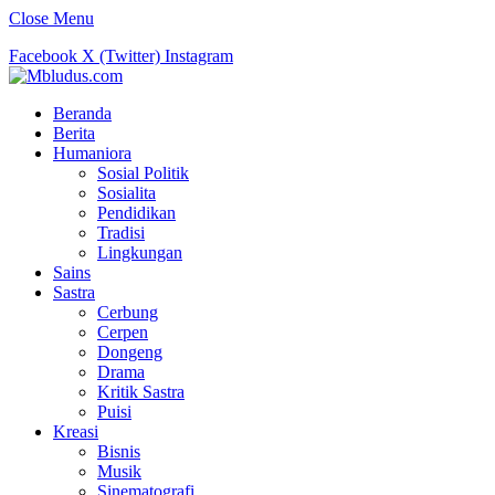
Close Menu
Facebook
X (Twitter)
Instagram
Beranda
Berita
Humaniora
Sosial Politik
Sosialita
Pendidikan
Tradisi
Lingkungan
Sains
Sastra
Cerbung
Cerpen
Dongeng
Drama
Kritik Sastra
Puisi
Kreasi
Bisnis
Musik
Sinematografi