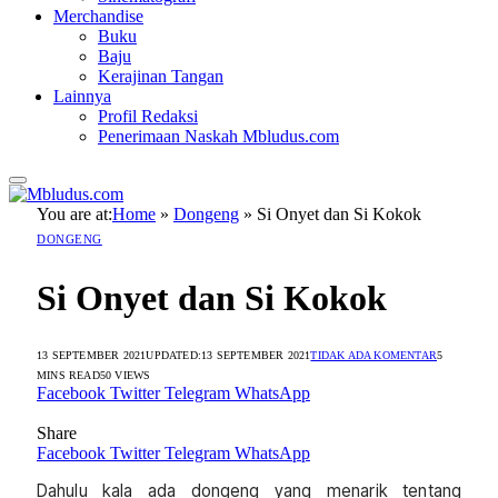
Merchandise
Buku
Baju
Kerajinan Tangan
Lainnya
Profil Redaksi
Penerimaan Naskah Mbludus.com
You are at:
Home
»
Dongeng
»
Si Onyet dan Si Kokok
DONGENG
Si Onyet dan Si Kokok
13 SEPTEMBER 2021
UPDATED:
13 SEPTEMBER 2021
TIDAK ADA KOMENTAR
5
MINS READ
50
VIEWS
Facebook
Twitter
Telegram
WhatsApp
Share
Facebook
Twitter
Telegram
WhatsApp
Dahulu kala ada dongeng yang menarik tentang