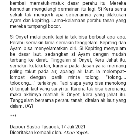
kembali mematuk-matuk dasar perahu itu. Mereka
kemudian mengulangi permainan itu lagi. Si Kera sama
sekali tak mengerti apa sebenarnya yang dilakukan
ayam dan kepiting. Lama-kelamaan perahu tanah yang
mereka tumpangi bocor.
Si Onyet mulai panik tapi ia tak bisa berbuat apa-apa.
Perahu semakin lama semakin tenggelam. Kepiting dan
Ayam bisa menyelamatkan diri. Si Kepiting menyelam
ke dasar laut, sedangkan si Ayam dengan mudah
terbang ke darat. Tinggalan si Onyet, Kera Jahat itu,
semakin ketakutan, karena pada dasarnya ia memang
paling takut pada air, apalagi air Iaut. la melompat-
lompat dengan panik minta tolong, “tolong….
tolooong….” teriaknya. Tapi siapa yang bisa menolong
di tengah laut yang sunyi itu. Karena tak bisa berenang,
maka akhirnya matilah Si Onyet, kera yang jahat itu.
Tenggelam bersama perahu tanah, ditelan air laut yang
dalam. (AY)
***
Dapoer Sastra Tjisaoek, 17 Juli 2021
Diceritakan kembali oleh:
Abah Yoyok
.