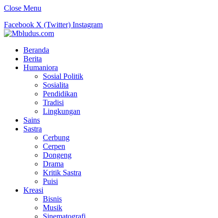
Close Menu
Facebook
X (Twitter)
Instagram
Beranda
Berita
Humaniora
Sosial Politik
Sosialita
Pendidikan
Tradisi
Lingkungan
Sains
Sastra
Cerbung
Cerpen
Dongeng
Drama
Kritik Sastra
Puisi
Kreasi
Bisnis
Musik
Sinematografi