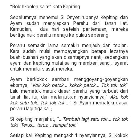
“Boleh-boleh saja!” kata Kepiting.
Sebelumnya menemui Si Onyet rupanya Kepiting dan
Ayam sudah menyiapkan Perahu dari tanah liat.
Kemudian, dua hari setelah pertemuan, mereka
bertiga naik perahu menuju ke pulau seberang.
Perahu semakin lama semakin menjauh dari tepian.
Kera sudah mulai membayangkan betapa lezatnya
buah-buahan yang akan disantapnya nanti, sedangkan
ayam dan kepiting mulai saling memberi sandi, isyarat
untuk memulai siasat mereka.
Ayam berkokok sembari menggoyang-goyangkan
ekornya, “
Kok kok petok… kokok petok… Tok tok tok
”
Lalu mematuk-matuk dasar perahu yang terbuat dari
tanah liat itu, dan melanjutkan nyanyiannya,”
Aku kok
kok satu tok. Tok tok tok
…!” Si Ayam mematuki dasar
perahu lagi tiga kali;
Si kepiting menjahut, “…
Tambah lagi satu tok… tok tok
tok! Terus… terus… sampai tok
!”
Setiap kali Kepiting mengakhiri nyanyiannya, Si Kokok