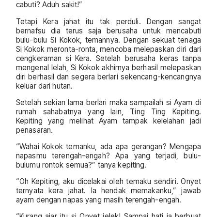
cabuti? Aduh sakit!”
Tetapi Kera jahat itu tak perduli. Dengan sangat
bernafsu dia terus saja berusaha untuk mencabuti
bulu-bulu Si Kokok, temannya. Dengan sekuat tenaga
Si Kokok meronta-ronta, mencoba melepaskan diri dari
cengkeraman si Kera. Setelah berusaha keras tanpa
mengenal lelah, Si Kokok akhirnya berhasil melepaskan
diri berhasil dan segera berlari sekencang-kencangnya
keluar dari hutan.
Setelah sekian lama berlari maka sampailah si Ayam di
rumah sahabatnya yang lain, Ting Ting Kepiting.
Kepiting yang melihat Ayam tampak kelelahan jadi
penasaran.
“Wahai Kokok temanku, ada apa gerangan? Mengapa
napasmu terengah-engah? Apa yang terjadi, bulu-
bulumu rontok semua?” tanya kepiting.
“Oh Kepiting, aku dicelakai oleh temaku sendiri. Onyet
ternyata kera jahat. Ia hendak memakanku,” jawab
ayam dengan napas yang masih terengah-engah.
“Kurang ajar itu si Onyet jelek! Sampai hati ia berbuat