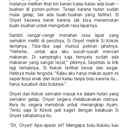
matanya melihat-lihat kiri kanan kalau-kalau ada buah –
buahan di pohon-pohon. Tetapi karena hutan sudah
mulai gelap, tak ada buah-buahan yang terlihat. Si
Onyet kecewa berat karena tak bisa menemukan
buah-buahan untuk mengobati rasa laparnya.
Sambil cengar-cengir menahan rasa lapar yang
semakin melilit di perutnya, Si Onyet melirik Si Kokok
temanya. Tiba-tiba saja muncul pokiran jahatnya.
“Hehehe.. .untuk apa aku susuh-susah mencari
makanan. Di sampingku saja ternyata sudah ada
makanan yang sangat lezat,” pikirnya. Sepintas ia lirik
lagi temannya. Si Kokok terlihat besar dan segar.
Hatinya mulai tergoda. “Kalau aku harus makan ayam ini
sepertinya enak dan lezat kalau tanpa bulu karena itu…
harus kucabuti dulu bulunya.”
Onyet dan Kokok semakin masuk ke dalam hutan yang
semakin gelap. Onyet segera melaksanakan niatnya.
Kera itu segera menubruk untuk menangkap Ayam.
Tentu saja Si Kokok jadi kaget dengan kelakuan Si
Onyet sahabatnya itu.
“Eh, Onyet! Apa-apaan ini? Mengapa bulu-buluku kau