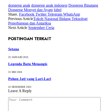
dongeng anak
dongeng anak indonesi
Dongeng Binatang
Dongeng Monyet dan Ayam
fabel
Share.
Facebook
Twitter
Telegram
WhatsApp
Previous Article
Tokoh Nasional Bidang Teknologi
Penerbangan dan Antariksa
Next Article
September Ceria
POSTINGAN TERKAIT
Setana
23 JANUARI 2025
Legenda Batu Menangis
13 MEI 2024
Pohon Jati yang Lari-Lari
23 DESEMBER 2023
Leave A Reply